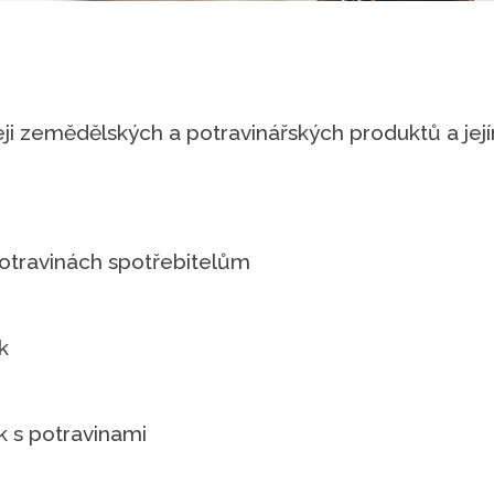
eji zemědělských a potravinářských produktů a její
potravinách spotřebitelům
k
k s potravinami