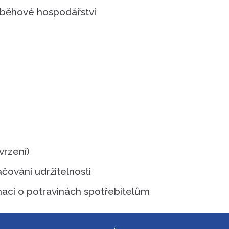
 oběhové hospodářství
vrzení)
čování udržitelnosti
mací o potravinách spotřebitelům