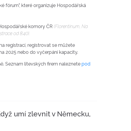
ké fórum", které organizuje Hospodářská
ch Hospodářské komory ČR
(Florentinum, Na
strace od 8:40).
a registrací, registrovat se můžete
pna 2025 nebo do vyčerpání kapacity.
ně. Seznam litevských firem naleznete
pod
 Když umí zlevnit v Německu,