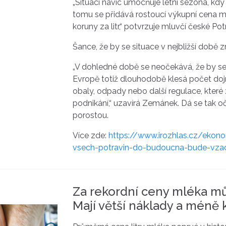
„Situaci navíc umocňuje letní sezona, kd
tomu se přidává rostoucí výkupní cena m
koruny za litr,“ potvrzuje mluvčí české 
Šance, že by se situace v nejbližší době 
„V dohledné době se neočekává, že by se 
Evropě totiž dlouhodobě klesá počet dojn
obaly, odpady nebo další regulace, kter
podnikání,“ uzavírá Zemánek. Dá se tak o
porostou.
Více zde:
https://www.irozhlas.cz/ekono
vsech-potravin-do-budoucna-bude-vzac
Za rekordní ceny mléka můž
Mají větší náklady a méně 