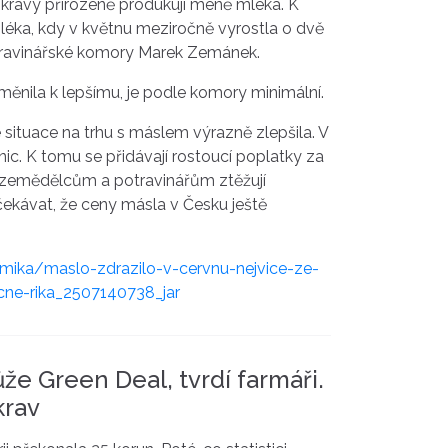
y krávy přirozeně produkují méně mléka. K
léka, kdy v květnu meziročně vyrostla o dvě
Potravinářské komory Marek Zemánek.
změnila k lepšímu, je podle komory minimální.
situace na trhu s máslem výrazně zlepšila. V
ic. K tomu se přidávají rostoucí poplatky za
é zemědělcům a potravinářům ztěžují
čekávat, že ceny másla v Česku ještě
mika/maslo-zdrazilo-v-cervnu-nejvice-ze-
ne-rika_2507140738_jar
e Green Deal, tvrdí farmáři.
krav