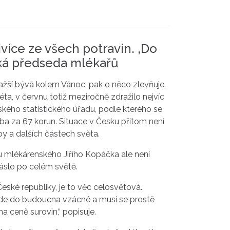
jvíce ze všech potravin. ‚Do
ká předseda mlékařů
ažší bývá kolem Vánoc, pak o něco zlevňuje.
éta, v červnu totiž meziročně zdražilo nejvíc
ského statistického úřadu, podle kterého se
ba za 67 korun. Situace v Česku přitom není
py a dalších částech světa.
mlékárenského Jiřího Kopáčka ale není
slo po celém světě.
eské republiky, je to věc celosvětová.
ude do budoucna vzácné a musí se prostě
a ceně surovin,“ popisuje.