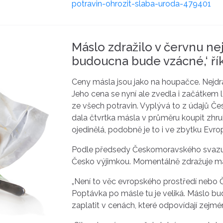
potravin-ohrozit-slaba-uroda-479401
Máslo zdražilo v červnu ne
budoucna bude vzácné,‘ ří
Ceny másla jsou jako na houpačce. Nejdr
Jeho cena se nyní ale zvedla i začátkem l
ze všech potravin. Vyplývá to z údajů Če
dala čtvrtka másla v průměru koupit zhru
ojedinělá, podobně je to i ve zbytku Evro
Podle předsedy Českomoravského svazu 
Česko výjimkou. Momentálně zdražuje má
„Není to věc evropského prostředí nebo Č
Poptávka po másle tu je veliká. Máslo b
zaplatit v cenách, které odpovídají zejmén