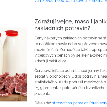
vanilkovou-nebo-bazalkovou-zmrzlina-v
Zdražují vejce, maso i jabl
základních potravin?
Ceny některých základních potravin se stá
to například másla nebo vepřového masa. 
meziměsíčně. Zemědělce také trápí špat
V celkových cenách by se ale nakonec moh
zdražují další vlivy.
Červnová inflace odhalila nepříjemný fakt
setkat v obchodech. Oddíl potravin a ne
statistického úřadu podražil meziročně o
(+5,9 procenta), polotučného trvanlivého 
procenta).
Dále zde:
https://cnn.iprima.cz/prehled