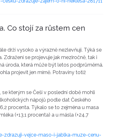
-cesku-zdrazuje-zajem-o-ni-neklesa-281711
ka. Co stojí za růstem cen
le drží vysoko a výrazně nezlevňují. Týká se
Zdražení se projevuje jak meziročně, tak i
ná úroda, která může být letos podprůměrná.
la projevit jen mírně. Potraviny totiž
, se kterým se Češi v poslední době mohli
alkoholických nápojů podle dat Českého
 6,2 procenta. Týkalo se to zejména u masa
mléka (+13,1 procenta) a u másla (+24,7
ne-zdrazuji-vejce-maso-i-jablka-muze-cenu-