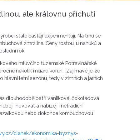
linou, ale královnu příchutí
výrobci stále častěji experimentují. Na trhu se
mbuchová zmrzlina. Ceny rostou, u nanuků a
slední rok.
tiskového mluvčího tuzemské Potravinářské
očně několik miliard korun. „Zajímavé je, že
 hlavní letní sezónu, tedy v zimních a jarních
 nás dlouhodobě patří vanilková, čokoládová
ebojí inovovat a nabízejí i netradiční
, bazalkovou nebo dokonce kombuchovou
vy.cz/clanek/ekonomika-byznys-