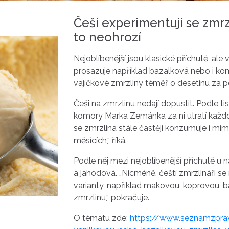
Češi experimentují se zmrz
to neohrozí
Nejoblíbenější jsou klasické příchutě, ale 
prosazuje například bazalková nebo i ko
vajíčkové zmrzliny téměř o desetinu za po
Češi na zmrzlinu nedají dopustit. Podle 
komory Marka Zemánka za ni utratí každor
se zmrzlina stále častěji konzumuje i mimo
měsících,“ říká.
Podle něj mezi nejoblíbenější příchutě u
a jahodová. „Nicméně, čeští zmrzlináři se n
varianty, například makovou, koprovou
zmrzlinu,“ pokračuje.
O tématu zde:
https://www.seznamzpra