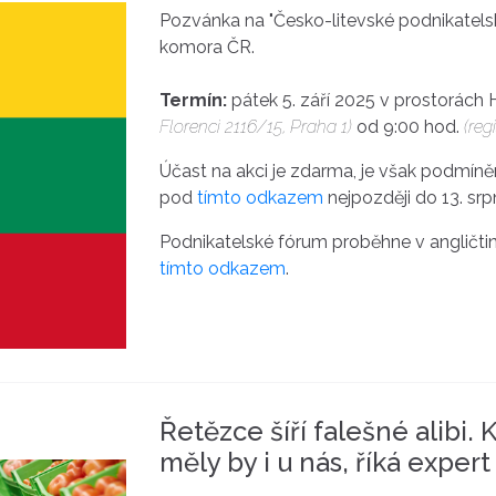
Pozvánka na "Česko-litevské podnikatels
komora ČR.
Termín:
pátek 5. září 2025 v prostorá
Florenci 2116/15, Praha 1)
od 9:00 hod.
(regi
Účast na akci je zdarma, je však podmíněn
pod
tímto odkazem
nejpozději do 13. sr
Podnikatelské fórum proběhne v angličti
tímto odkazem
.
Řetězce šíří falešné alibi.
měly by i u nás, říká expert