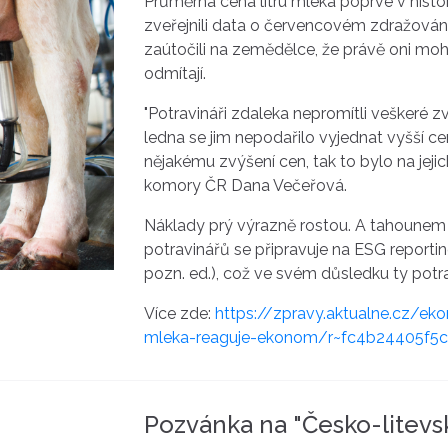
Průměrná cena litru mléka poprvé v histori
zveřejnili data o červencovém zdražování
zaútočili na zemědělce, že právě oni moh
odmítají.
"Potravináři zdaleka nepromítli veškeré
ledna se jim nepodařilo vyjednat vyšší 
nějakému zvýšení cen, tak to bylo na jejic
komory ČR Dana Večeřová.
Náklady prý výrazně rostou. A tahounem u
potravinářů se připravuje na ESG reporti
pozn. ed.), což ve svém důsledku ty potra
Více zde:
https://zpravy.aktualne.cz/ek
mleka-reaguje-ekonom/r~fc4b24405f5
Pozvánka na "Česko-litevs