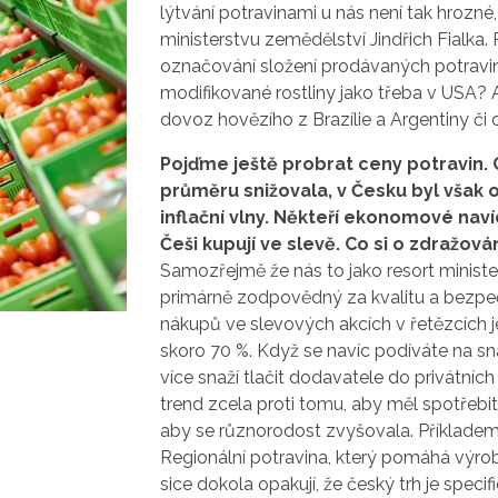
lýtvání
potravinami
u nás není tak hrozné,
ministerstvu zemědělství
Jindřich Fialka
.
označování složení prodávaných
potravi
modifikované rostliny jako třeba v
USA
? 
dovoz hovězího z
Brazílie
a
Argentiny
či 
Pojďme ještě probrat ceny
potravin
.
průměru snižovala, v Česku byl však o
inflační vlny. Někteří ekonomové naví
Češi kupují ve slevě. Co si o zdražová
Samozřejmě že nás to jako resort minister
primárně zodpovědný za kvalitu a bezpeč
nákupů ve slevových akcích v řetězcích j
skoro 70 %. Když se navíc podíváte na sna
více snaží tlačit dodavatele do privátních
trend zcela proti tomu, aby měl spotřebit
aby se různorodost zvyšovala. Příkladem
Regionální
potravina
, který pomáhá výrob
sice dokola opakují, že český trh je specifi