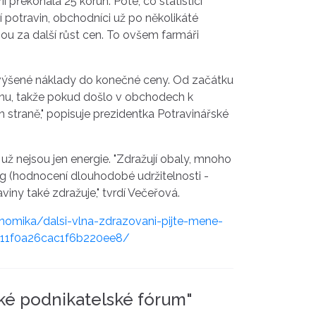
i překonala 25 korun. Poté, co statistici
 potravin, obchodníci už po několikáté
ou za další růst cen. To ovšem farmáři
 zvýšené náklady do konečné ceny. Od začátku
cenu, takže pokud došlo v obchodech k
h straně," popisuje prezidentka Potravinářské
ž nejsou jen energie. "Zdražují obaly, mnoho
ng (hodnocení dlouhodobé udržitelnosti -
viny také zdražuje," tvrdí Večeřová.
onomika/dalsi-vlna-zdrazovani-pijte-mene-
c11f0a26cac1f6b220ee8/
ké podnikatelské fórum"