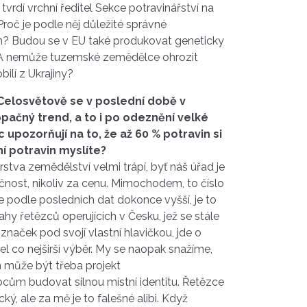
 tvrdí vrchní ředitel Sekce potravinářství na
 Proč je podle něj důležité správné
n
? Budou se v EU také produkovat geneticky
A nemůže tuzemské zemědělce ohrozit
obilí z
Ukrajiny
?
 Celosvětově se v poslední době v
pačný trend, a to i po odeznění velké
c upozorňují na to, že až 60 %
potravin
si
ní
potravin
myslíte?
stva zemědělství velmi trápí, byť náš úřad je
nost, nikoliv za cenu. Mimochodem, to číslo
e podle posledních dat dokonce vyšší, je to
hy řetězců operujících v Česku, jež se stále
 značek pod svojí vlastní hlavičkou, jde o
el co nejširší výběr. My se naopak snažíme,
 může být třeba projekt
cům budovat silnou místní identitu. Řetězce
cký, ale za mě je to falešné alibi. Když