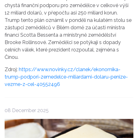
chystá finanční podporu pro zemědělce v celkové výši
12 miliard dolarů, v přepočtu asi 250 miliard korun.
Trump tento plán oznámil v pondělí na kulatém stolu se
zástupci zemědělců v Bílém domě za účasti ministra
financí Scotta Bessenta a ministryně zemědělství
Brooke Rollinsové. Zemědělci se potýkají s dopady
celních válek, které prezident rozpoutal, zejména s
Čínou.
Zdroj:
https://www.novinky.cz/clanek/ekonomika-
trump-podpori-zemedelce-miliardami-dolaru-penize-
vezme-z-cel-40552496
08 December 2025