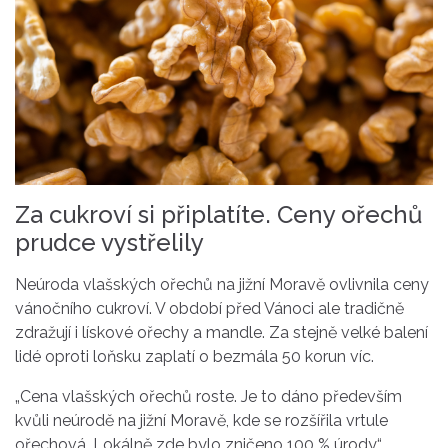
Za cukroví si připlatíte. Ceny ořechů
prudce vystřelily
Neúroda vlašských ořechů na jižní Moravě ovlivnila ceny
vánočního cukroví. V období před Vánoci ale tradičně
zdražují i lískové ořechy a mandle. Za stejně velké balení
lidé oproti loňsku zaplatí o bezmála 50 korun víc.
„Cena vlašských ořechů roste. Je to dáno především
kvůli neúrodě na jižní Moravě, kde se rozšířila vrtule
ořechová. Lokálně zde bylo zničeno 100 % úrody,“