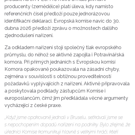
producenty (zemědělce) platí úleva, kdy namísto
referenčních čísel předloží pouze jednorázovou
identifikační deklaraci. Evropská komise navíc do 30.
dubna 2026 předloží zprávu o možnostech dalšího
zjednodušení nařízení.
Za odkladem nařízení stojí společný tlak evropského
průmyslu, do něhož se aktivně zapojila i Potravinářská
komora. Při přímých jednáních s Evropskou komisí
Komora opakovaně poukazovala na zásadní chyby,
zejména v souvislosti s obtížnou proveditelností
požadavků vyplývajících z nařízení. Aktivně připravovala
a poskytovala podklady zástupcům Komise i
europoslancům, čímž jim předkládala věcné argumenty
vycházející z české praxe.
„Když jsme opakovaně jednali v Bruselu, setkávali jsme se
s nepochopením dopadů nařízení na podniky. Bylo zřejmé, že
úředníci Komise komunikují hlavně s velkými hráči, kteří