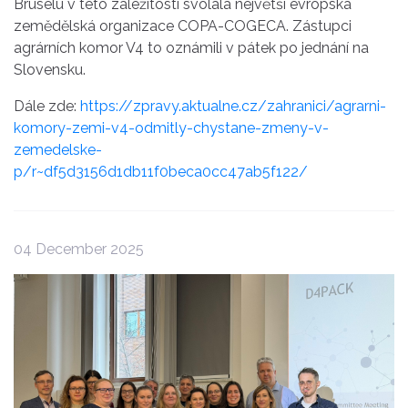
Bruselu v této záležitosti svolala největší evropská
zemědělská organizace COPA-COGECA. Zástupci
agrárních komor V4 to oznámili v pátek po jednání na
Slovensku.
Dále zde:
https://zpravy.aktualne.cz/zahranici/agrarni-
komory-zemi-v4-odmitly-chystane-zmeny-v-
zemedelske-
p/r~df5d3156d1db11f0beca0cc47ab5f122/
04 December 2025