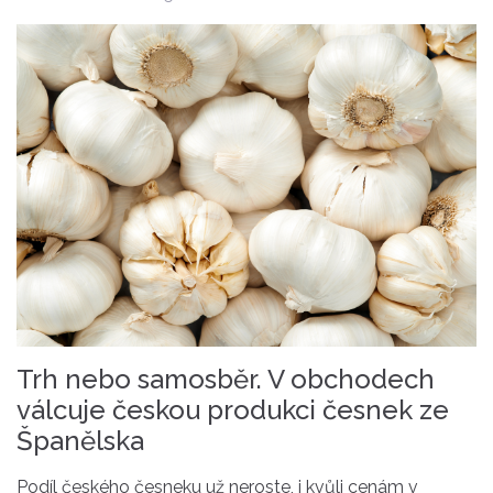
Trh nebo samosběr. V obchodech
válcuje českou produkci česnek ze
Španělska
Podíl
českého
česneku
už neroste, i kvůli cenám
v