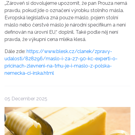
„Zároveň si dovolujeme upozornit, že pan Prouza nemá
pravdu, pokud jde o označení výrobku stolního másla.
Evropská legislativa zná pouze máslo, pojem stolní
máslo nebo čerstvé máslo je národní specifikum a není
definován na úrovni EU,“ doplnil. Také podle něj není
pravda, že výkupní cena mléka klesá.
Dále zde:
https://www.blesk.cz/clanek/zpravy-
udalosti/828296/maslo-i-za-27-90-kc-experti-o-
pricinach-zlevneni-na-trhu-je-i-maslo-z-polska-
nemecka-ci-irska.html
05 December 2025