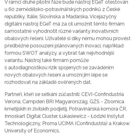
V rámci druhé pilotní fáze bude nástroj EGeT otestován
u 60 zemědělsko-potravinářských podniků z České
republiky, Itálie, Slovinska a Maďarska. Vícejazyčný
digitální nástroj EGeT má za cíl umožnit těmto firmám
samostatně vyhodnotit různé varianty inovativních
obalových řešení. Uživatelé si díky němu mohou provést
předběžné posouzení plánovaných inovací, například
formou SWOT analýzy, a vybrat tak nejvhodnější
variantu. Nástroj také firmám pomůže
s autodiagnostikou rizik spojených se zaváděním
nových obalových řešení a umožní jim lépe se
rozhodovat na základě ověřených dat.
Partneři, kteří se setkání zúčastnili: CEVI-Confindustria
Verona, Campden BRI Magyarország, GZS - Zbornica
kmetijskih in živilskih podjetij, Potravinářská komora ČR,
Innoskart Digital Cluster, Łukasiewicz - Łódzki Instytut
Technologiczny, Proma UCIMA (Confindustria) a Krakow
University of Economics.