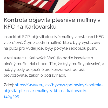
Kontrola objevila plesnivé muffiny v
KFC na Karlovarsku
Inspektoři SZPI objevili plesnivé muffiny v restauraci KFC
v Jenišově. Čtyři z sedmi muffinů, které byly vystaveny
na pultu pro výdej jídel, byly pokryté šedobílou plísní.
V restauraci u Karlových Varů šlo podle inspekce o
plněný muffin tripl choco. Tím, že byly muffiny plesnivé, a
nebyly tedy bezpečné pro konzumaci, porušil
provozovatel zákon o potravinách.
Zdroj:
https://www.e15.cz/byznys/potraviny/kontrola-
objevila-plesnive-muffiny-v-kfc-na-karlovarsku-
1429305