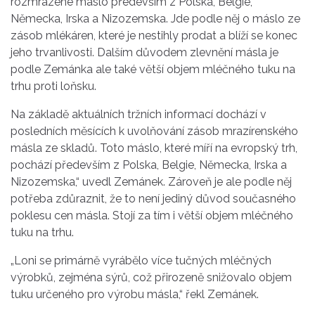
rozmrazené máslo především z Polska, Belgie,
Německa, Irska a Nizozemska. Jde podle něj o máslo ze
zásob mlékáren, které je nestihly prodat a blíží se konec
jeho trvanlivosti. Dalším důvodem zlevnění másla je
podle Zemánka ale také větší objem mléčného tuku na
trhu proti loňsku.
Na základě aktuálních tržních informací dochází v
posledních měsících k uvolňování zásob mrazírenského
másla ze skladů. Toto máslo, které míří na evropský trh,
pochází především z Polska, Belgie, Německa, Irska a
Nizozemska,“ uvedl Zemánek. Zároveň je ale podle něj
potřeba zdůraznit, že to není jediný důvod současného
poklesu cen másla. Stojí za tím i větší objem mléčného
tuku na trhu.
„Loni se primárně vyrábělo více tučných mléčných
výrobků, zejména sýrů, což přirozeně snižovalo objem
tuku určeného pro výrobu másla,“ řekl Zemánek.