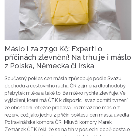
Máslo i za 27,90 Kč: Experti o
příčinách zlevnění! Na trhu je i máslo
z Polska, Německa či Irska
Současný pokles cen másla způsobuje podle Svazu
obchodu a cestovního ruchu ČR zejména dlouhodobý
přebytek mléka a také to, že mléko rychle zlevňuje. Ve
vyjádření, které má ČTK k dispozici, svaz odmítl tvrzení,
že obchodní řetězce prodávají rozmrazené máslo z
rezerv, což jako jednu z příčin poklesu cen másla uvedla
Potravinářská komora ČR. Mluvčí komory Marek
Zemánek ČTK řekl, že se na trh v poslední době dostalo