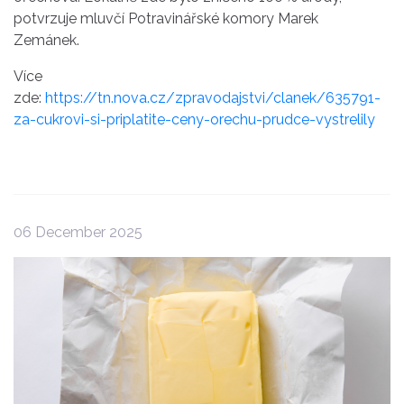
potvrzuje mluvčí Potravinářské komory Marek
Zemánek.
Více
zde:
https://tn.nova.cz/zpravodajstvi/clanek/635791-
za-cukrovi-si-priplatite-ceny-orechu-prudce-vystrelily
06 December 2025