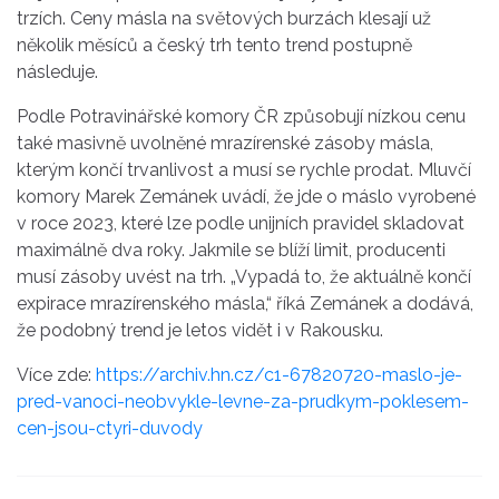
trzích. Ceny másla na světových burzách klesají už
několik měsíců a český trh tento trend postupně
následuje.
Podle Potravinářské komory ČR způsobují nízkou cenu
také masivně uvolněné mrazírenské zásoby másla,
kterým končí trvanlivost a musí se rychle prodat. Mluvčí
komory Marek Zemánek uvádí, že jde o máslo vyrobené
v roce 2023, které lze podle unijních pravidel skladovat
maximálně dva roky. Jakmile se blíží limit, producenti
musí zásoby uvést na trh. „Vypadá to, že aktuálně končí
expirace mrazírenského másla,“ říká Zemánek a dodává,
že podobný trend je letos vidět i v
Rakousku
.
Více zde:
https://archiv.hn.cz/c1-67820720-maslo-je-
pred-vanoci-neobvykle-levne-za-prudkym-poklesem-
cen-jsou-ctyri-duvody