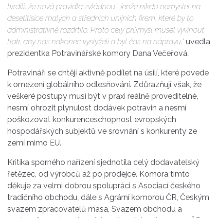
tvrdili, že nová pravidla zvládnou. Jenže nikdo nemyslel na
desetitisíce malých a středních unijních firem, které by to
administrativně rozdrtilo. Proto celý průmysl musel vyvinout
tlak, aby nás nakonec vyslyšeli a byl čas na nápravu,“
uvedla
prezidentka Potravinářské komory Dana Večeřová.
Potravináři se chtějí aktivně podílet na úsilí, které povede
k omezení globálního odlesňování. Zdůrazňují však, že
veškeré postupy musí být v praxi reálně proveditelné,
nesmí ohrozit plynulost dodávek potravin a nesmí
poškozovat konkurenceschopnost evropských
hospodářských subjektů ve srovnání s konkurenty ze
zemí mimo EU.
Kritika sporného nařízení sjednotila celý dodavatelský
řetězec, od výrobců až po prodejce. Komora tímto
děkuje za velmi dobrou spolupráci s Asociací českého
tradičního obchodu, dále s Agrární komorou ČR, Českým
svazem zpracovatelů masa, Svazem obchodu a