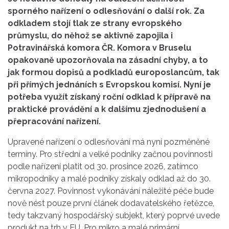
sporného nařízení o odlesňování o další rok. Za
odkladem stojí tlak ze strany evropského
průmyslu, do něhož se aktivně zapojila i
Potravinářská komora ČR. Komora v Bruselu
opakovaně upozorňovala na zásadní chyby, a to
jak formou dopisů a podkladů europoslancům, tak
při přímých jednáních s Evropskou komisí. Nyní je
potřeba využít získaný roční odklad k přípravě na
praktické provádění a k dalšímu zjednodušení a
přepracování nařízení.
Upravené nařízení o odlesňování má nyní pozměněné
termíny. Pro střední a velké podniky začnou povinnosti
podle nařízení platit od 30. prosince 2026, zatímco
mikropodniky a malé podniky získaly odklad až do 30.
června 2027. Povinnost vykonávání náležité péče bude
nově nést pouze první článek dodavatelského řetězce,
tedy takzvaný hospodářský subjekt, který poprvé uvede
produkt na trh v EU. Pro mikro a malé primární