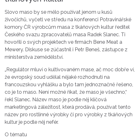
Slovo maso by se mělo používat jenom u kusů
živočichů, vyčetl ve středu na konferenci Potravinářské
komory ČR výrobcům masa z tkáňových kultur ředitel
Českého svazu zpracovatelů masa Radek Slanec. Ti
hovořili o svých projektech ve firmách Bene Meat a
Mewery. Diskuse se zúčastnil i Petr Beneš, zástupce z
ministerstva zemědělství.
„Regulátor mluví o kultivovaném mase, ač moc dobře ví,
že evropský soud udělal nějaké rozhodnutí na
francouzskou vyhlášku a bylo tam jednoznačně řešeno,
co je to maso. Není možné říkat, že maso je všechno,“
řekl Slanec. Název maso je podle něj klíčová
marketingová záležitost, která prodává, používat tento
název pro rostlinné výrobky či pro výrobky z tkáňových
kultur je podle něj nefér.
O tématu