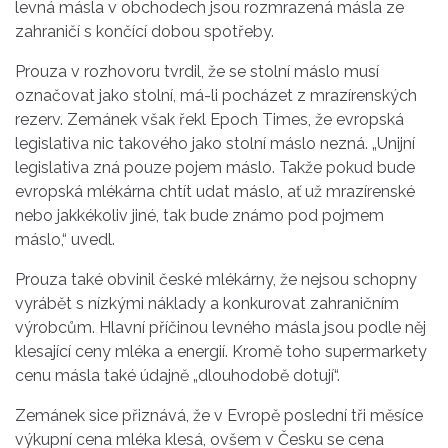
levná másla v obchodech jsou rozmrazená másla ze
zahraničí s končící dobou spotřeby.
Prouza
v rozhovoru tvrdil, že se stolní máslo musí
označovat jako stolní, má-li pocházet z mrazírenských
rezerv. Zemánek však řekl Epoch Times, že evropská
legislativa nic takového jako stolní máslo nezná. „Unijní
legislativa zná pouze pojem máslo. Takže pokud bude
evropská mlékárna chtít udat máslo, ať už mrazírenské
nebo jakkékoliv jiné, tak bude známo pod pojmem
máslo,“ uvedl.
Prouza
také obvinil české mlékárny, že nejsou schopny
vyrábět s nízkými náklady a konkurovat zahraničním
výrobcům. Hlavní příčinou levného másla jsou podle něj
klesající ceny mléka a energií. Kromě toho supermarkety
cenu másla také údajně „dlouhodobě dotují“.
Zemánek sice přiznává, že v
Evropě
poslední tři měsíce
výkupní cena mléka klesá, ovšem v
Česku
se cena