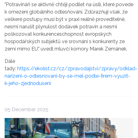
"Potravináři se aktivně chtějí podílet na úsilí, které povede
k omezení globálního odlesňování. Zdůrazňují však, že
veškeré postupy musí být v praxi reálně proveditelné,
nesmí narušit plynulost dodávek potravin a nesmí
poškozovat konkurenceschopnost evropských
hospodářských subjektů ve srovnání s konkurenty ze
zemí mimo EU," uvedl mluvčí komory Marek Zemánek.
Dále
tady:
https://ekolist.cz/cz/zpravodajstvi/zpravy/odklad-
narizeni-o-odlesnovani-by-se-mel-podle-firem-vyuzit-
k-jeho-zjednoduseni
05 December 2025