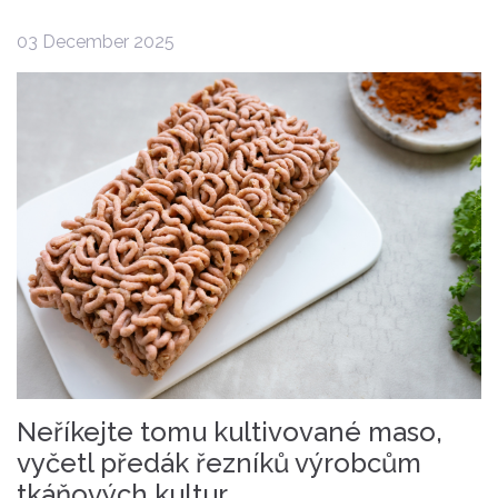
03 December 2025
Neříkejte tomu kultivované maso,
vyčetl předák řezníků výrobcům
tkáňových kultur