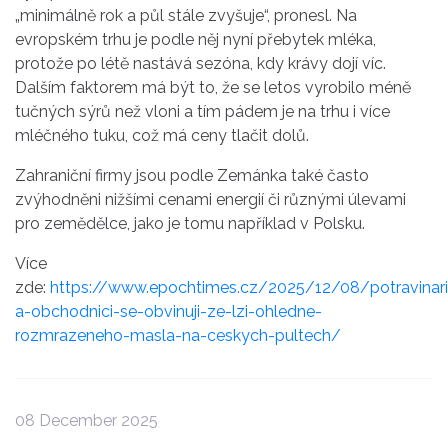
„minimálně rok a půl stále zvyšuje“, pronesl. Na
evropském trhu je podle něj nyní přebytek mléka,
protože po létě nastává sezóna, kdy krávy dojí víc.
Dalším faktorem má být to, že se letos vyrobilo méně
tučných sýrů než vloni a tím pádem je na trhu i více
mléčného tuku, což má ceny tlačit dolů.
Zahraniční firmy jsou podle Zemánka také často
zvýhodněni nižšími cenami energií či různými úlevami
pro zemědělce, jako je tomu například v
Polsku
.
Více
zde:
https://www.epochtimes.cz/2025/12/08/potravinari
a-obchodnici-se-obvinuji-ze-lzi-ohledne-
rozmrazeneho-masla-na-ceskych-pultech/
08 December 2025