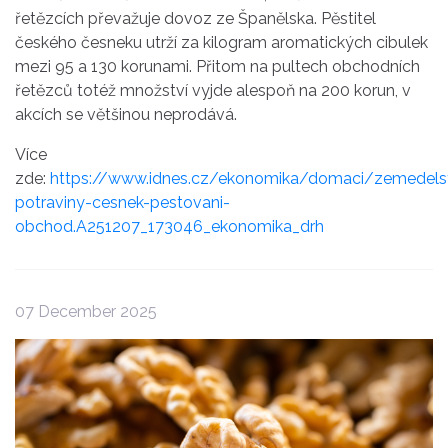
řetězcích převažuje dovoz
ze
Španělska
. Pěstitel
českého
česneku
utrží za kilogram aromatických cibulek
mezi 95 a 130 korunami. Přitom na pultech obchodních
řetězců totéž množství vyjde alespoň na 200 korun,
v
akcích se většinou neprodává.
Více
zde:
https://www.idnes.cz/ekonomika/domaci/zemedelst
potraviny-cesnek-pestovani-
obchod.A251207_173046_ekonomika_drh
07 December 2025