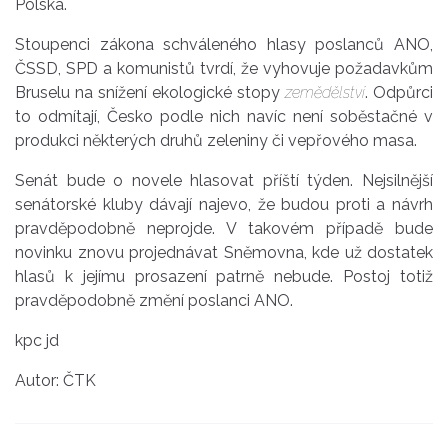
Polska.
Stoupenci zákona schváleného hlasy poslanců ANO,
ČSSD, SPD a komunistů tvrdí, že vyhovuje požadavkům
Bruselu na snížení ekologické stopy
zemědělství
. Odpůrci
to odmítají, Česko podle nich navíc není soběstačné v
produkci některých druhů zeleniny či vepřového masa.
Senát bude o novele hlasovat příští týden. Nejsilnější
senátorské kluby dávají najevo, že budou proti a návrh
pravděpodobně neprojde. V takovém případě bude
novinku znovu projednávat Sněmovna, kde už dostatek
hlasů k jejímu prosazení patrně nebude. Postoj totiž
pravděpodobně změní poslanci ANO.
kpc jd
Autor: ČTK