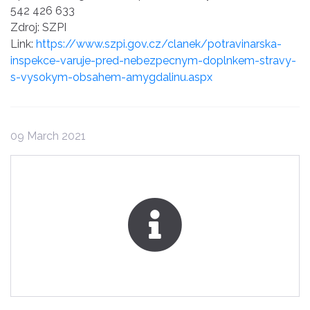
542 426 633
Zdroj: SZPI
Link:
https://www.szpi.gov.cz/clanek/potravinarska-
inspekce-varuje-pred-nebezpecnym-doplnkem-stravy-
s-vysokym-obsahem-amygdalinu.aspx
09 March 2021