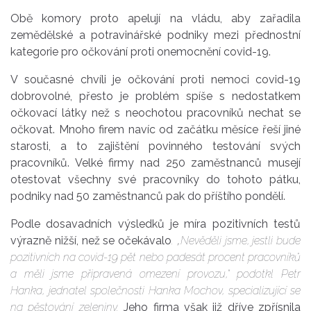
Obě komory proto apelují na vládu, aby zařadila
zemědělské a potravinářské podniky mezi přednostní
kategorie pro očkování proti onemocnění covid-19.
V současné chvíli je očkování proti nemoci covid-19
dobrovolné, přesto je problém spíše s nedostatkem
očkovací látky než s neochotou pracovníků nechat se
očkovat. Mnoho firem navíc od začátku měsíce řeší jiné
starosti, a to zajištění povinného testování svých
pracovníků. Velké firmy nad 250 zaměstnanců musejí
otestovat všechny své pracovníky do tohoto pátku,
podniky nad 50 zaměstnanců pak do příštího pondělí.
Podle dosavadních výsledků je míra pozitivních testů
výrazně nižší, než se očekávalo
. „Nevěděli jsme, jestli bude
pozitivních na covid-19 pět nebo padesát procent pracovníků
a měli jsme připravená omezení provozu,“ podotkl Petr
Hanka, jednatel společnosti Hanka Mochov, specializující se
na pěstování zeleniny.
Jeho firma však již dříve zpřísnila