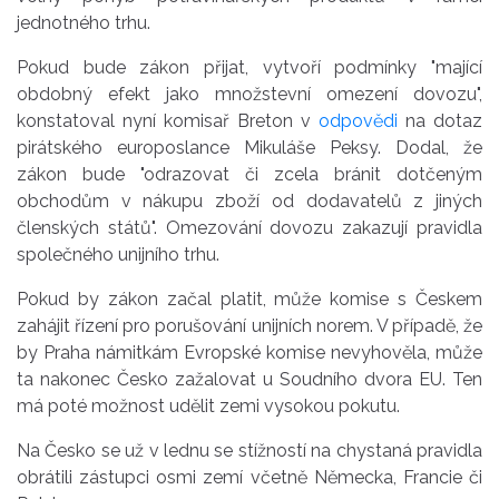
jednotného trhu.
Pokud bude zákon přijat, vytvoří podmínky "mající
obdobný efekt jako množstevní omezení dovozu",
konstatoval nyní komisař Breton v
odpovědi
na dotaz
pirátského europoslance Mikuláše Peksy. Dodal, že
zákon bude "odrazovat či zcela bránit dotčeným
obchodům v nákupu zboží od dodavatelů z jiných
členských států". Omezování dovozu zakazují pravidla
společného unijního trhu.
Pokud by zákon začal platit, může komise s Českem
zahájit řízení pro porušování unijních norem. V případě, že
by Praha námitkám Evropské komise nevyhověla, může
ta nakonec Česko zažalovat u Soudního dvora EU. Ten
má poté možnost udělit zemi vysokou pokutu.
Na Česko se už v lednu se stížností na chystaná pravidla
obrátili zástupci osmi zemí včetně Německa, Francie či