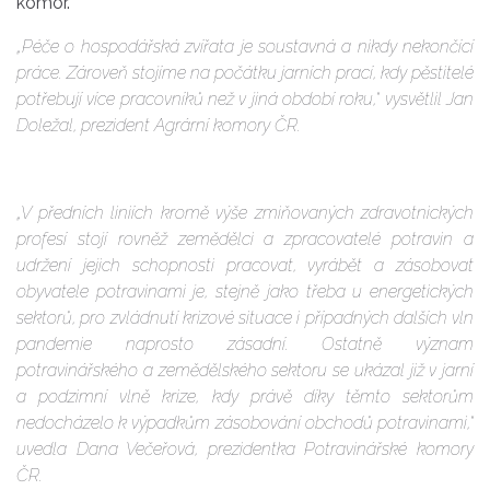
komor.
„Péče o hospodářská zvířata je soustavná a nikdy nekončící
práce. Zároveň stojíme na počátku jarních prací, kdy pěstitelé
potřebují více pracovníků než v jiná období roku,“ vysvětlil Jan
Doležal, prezident Agrární komory ČR.
„V předních liniích kromě výše zmiňovaných zdravotnických
profesí stojí rovněž zemědělci a zpracovatelé potravin a
udržení jejich schopnosti pracovat, vyrábět a zásobovat
obyvatele potravinami je, stejně jako třeba u energetických
sektorů, pro zvládnutí krizové situace i případných dalších vln
pandemie naprosto zásadní. Ostatně význam
potravinářského a zemědělského sektoru se ukázal již v jarní
a podzimní vlně krize, kdy právě díky těmto sektorům
nedocházelo k výpadkům zásobování obchodů potravinami,“
uvedla Dana Večeřová, prezidentka Potravinářské komory
ČR.