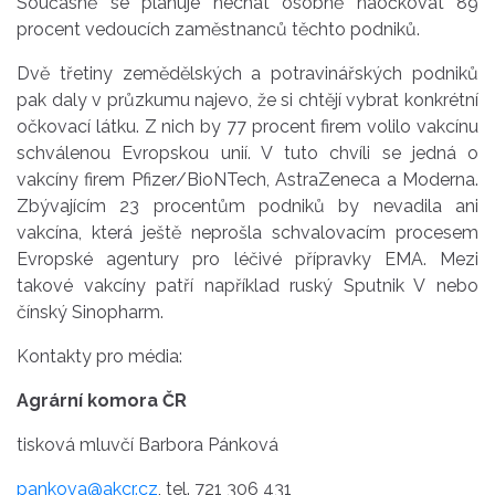
Současně se plánuje nechat osobně naočkovat 89
procent vedoucích zaměstnanců těchto podniků.
Dvě třetiny zemědělských a potravinářských podniků
pak daly v průzkumu najevo, že si chtějí vybrat konkrétní
očkovací látku. Z nich by 77 procent firem volilo vakcínu
schválenou Evropskou unií. V tuto chvíli se jedná o
vakcíny firem Pfizer/BioNTech, AstraZeneca a Moderna.
Zbývajícím 23 procentům podniků by nevadila ani
vakcína, která ještě neprošla schvalovacím procesem
Evropské agentury pro léčivé přípravky EMA. Mezi
takové vakcíny patří například ruský Sputnik V nebo
čínský Sinopharm.
Kontakty pro média:
Agrární komora ČR
tisková mluvčí Barbora Pánková
pankova@akcr.cz
, tel. 721 306 431