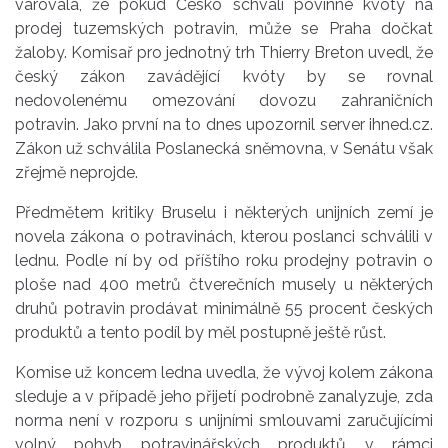
varovala, že pokud Česko schválí povinné kvóty na
prodej tuzemských potravin, může se Praha dočkat
žaloby. Komisař pro jednotný trh Thierry Breton uvedl, že
český zákon zavádějící kvóty by se rovnal
nedovolenému omezování dovozu zahraničních
potravin. Jako první na to dnes upozornil server ihned.cz.
Zákon už schválila Poslanecká sněmovna, v Senátu však
zřejmě neprojde.
Předmětem kritiky Bruselu i některých unijních zemí je
novela zákona o potravinách, kterou poslanci schválili v
lednu. Podle ní by od příštího roku prodejny potravin o
ploše nad 400 metrů čtverečních musely u některých
druhů potravin prodávat minimálně 55 procent českých
produktů a tento podíl by měl postupně ještě růst.
Komise už koncem ledna uvedla, že vývoj kolem zákona
sleduje a v případě jeho přijetí podrobně zanalyzuje, zda
norma není v rozporu s unijními smlouvami zaručujícími
volný pohyb potravinářských produktů v rámci