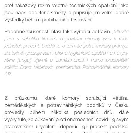
protinákazový režim včetně technických opatření, jako
jsou např. oddělené směny, a připisuje jim velmi dobré
výsledky během probíhajícího testování.
Podobné zkušenosti hlásí také výrobci potravin.
„Mluvila
jsem s několika firmami a pozitivní případy jsou v řádu
jednotek procent. Svědčí to o tom, že potravinářský průmysl
skutečně vykazuje velmi přísná hygienická opatření a návyky,
které fungují zjevně u zaměstnanců i mimo pracoviště,“
sdělila Dana Večeřová, prezidentka Potravinářské komory
ČR.
Z průzkumu, které komory sdružující většinu
zemědělských a potravinářských podniků v Česku
provedly během několika posledních dnů, dále
vyplynulo, že očkování proti onemocnění covid-19 svým
pracovníkům urychleně doporučí 91 procent podniků.