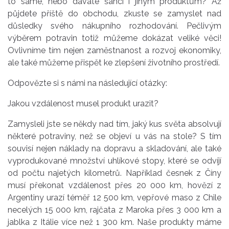
to samé, nebo dáváte šanci i jiným produktům? Až
půjdete příště do obchodu, zkuste se zamyslet nad
důsledky svého nákupního rozhodování. Pečlivým
výběrem potravin totiž můžeme dokázat veliké věci!
Ovlivníme tím nejen zaměstnanost a rozvoj ekonomiky,
ale také můžeme přispět ke zlepšení životního prostředí.
Odpovězte si s námi na následující otázky:
Jakou vzdálenost musel produkt urazit?
Zamysleli jste se někdy nad tím, jaký kus světa absolvují
některé potraviny, než se objeví u vás na stole? S tím
souvisí nejen náklady na dopravu a skladování, ale také
vyprodukované množství uhlíkové stopy, které se odvíjí
od počtu najetých kilometrů. Například česnek z Číny
musí překonat vzdálenost přes 20 000 km, hovězí z
Argentiny urazí téměř 12 500 km, vepřové maso z Chile
necelých 15 000 km, rajčata z Maroka přes 3 000 km a
jablka z Itálie více než 1 300 km. Naše produkty máme