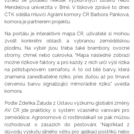
vzniku se podílelo několik výzkumných ústavů nebo
Mendelova univerzita v Brně. V tiskové zprávě to dnes
ČTK sdělila mluvčí Agrární komory ČR Barbora Pánková,
komora je partnerem projektu.
Na portálu je interaktivní mapa ČR, uživatelé si mohou
zvolit konkrétní oblasti a vybranou zemědělskou
plodinu. Na výběr jsou třeba také brambory, ovocné
stromy, chmel nebo cukrovka. "Mapa následně zobrazí
možné rizikové faktory a pro každý z nich určí výši rizika
na pětistupňovém semaforu. A to od bílé barvy, která
znamená zanedbatelné riziko, přes žlutou až po tmavě
červenou barvu signalizující mimořádné riziko," uvedla
komora.
Podle Zdeňka Žaluda z Ústavu výzkumu globální změny
AV ČR jde prakticky o systém včasného varování pro
zemědělce. Agronomové či rostlinolékaři se pak můžou
rozhodovat o zásazích do pěstování. "Například z
důvodu výskytu silného větru pro aplikaci postřiků nebo