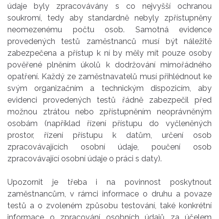
údaje byly zpracovávány s co nejvyšší ochranou
soukromí, tedy aby standardně nebyly zpřístupněny
neomezenému počtu osob. Samotná evidence
provedených testů zaměstnanců musí být náležitě
zabezpečena a přístup k ní by měly mít pouze osoby
pověřené plněním úkolů k dodržování mimořádného
opatření. Každý ze zaměstnavatelů musí přihlédnout ke
svým organizačním a technickým dispozicím, aby
evidenci provedených testů řádně zabezpečil před
možnou ztrátou nebo zpřístupněním neoprávněným
osobám (například řízení přístupu do vyčleněných
prostor, řízení přístupu k datům, určení osob
zpracovávajících osobní údaje, poučení osob
zpracovávající osobní údaje o práci s daty).
Upozornit je třeba i na povinnost poskytnout
zaměstnancům, v rámci informace o druhu a povaze
testů a o zvoleném způsobu testování, také konkrétní
informace o zpracování osobních údajů za účelem