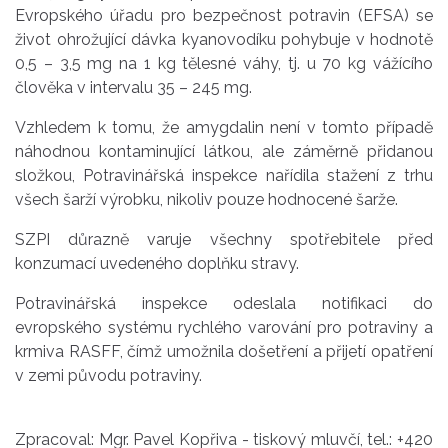
Evropského úřadu pro bezpečnost potravin (EFSA) se
život ohrožující dávka kyanovodíku pohybuje v hodnotě
0,5 – 3,5 mg na 1 kg tělesné váhy, tj. u 70 kg vážícího
člověka v intervalu 35 – 245 mg.
Vzhledem k tomu, že amygdalin není v tomto případě
náhodnou kontaminující látkou, ale záměrně přidanou
složkou, Potravinářská inspekce nařídila stažení z trhu
všech šarží výrobku, nikoliv pouze hodnocené šarže.
SZPI důrazně varuje všechny spotřebitele před
konzumací uvedeného doplňku stravy.
Potravinářská inspekce odeslala notifikaci do
evropského systému rychlého varování pro potraviny a
krmiva RASFF, čímž umožnila došetření a přijetí opatření
v zemi původu potraviny.
Zpracoval: Mgr. Pavel Kopřiva - tiskový mluvčí, tel.: +420