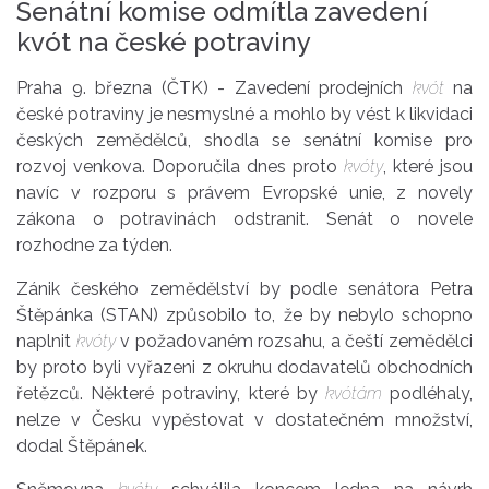
Senátní komise odmítla zavedení
kvót na české potraviny
Praha 9. března (ČTK) - Zavedení prodejních
kvót
na
české potraviny je nesmyslné a mohlo by vést k likvidaci
českých zemědělců, shodla se senátní komise pro
rozvoj venkova. Doporučila dnes proto
kvóty
, které jsou
navíc v rozporu s právem Evropské unie, z novely
zákona o potravinách odstranit. Senát o novele
rozhodne za týden.
Zánik českého zemědělství by podle senátora Petra
Štěpánka (STAN) způsobilo to, že by nebylo schopno
naplnit
kvóty
v požadovaném rozsahu, a čeští zemědělci
by proto byli vyřazeni z okruhu dodavatelů obchodních
řetězců. Některé potraviny, které by
kvótám
podléhaly,
nelze v Česku vypěstovat v dostatečném množství,
dodal Štěpánek.