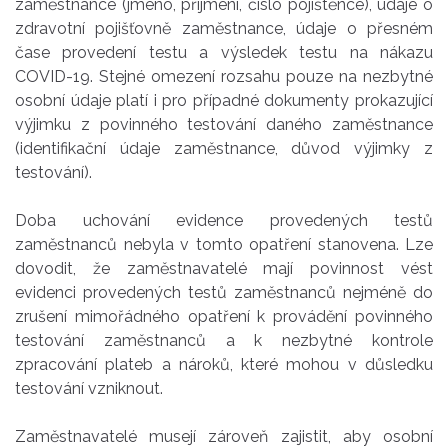
zaměstnance (jméno, příjmení, číslo pojištěnce), údaje o
zdravotní pojišťovně zaměstnance, údaje o přesném
čase provedení testu a výsledek testu na nákazu
COVID-19. Stejné omezení rozsahu pouze na nezbytné
osobní údaje platí i pro případné dokumenty prokazující
výjimku z povinného testování daného zaměstnance
(identifikační údaje zaměstnance, důvod výjimky z
testování).
Doba uchování evidence provedených testů
zaměstnanců nebyla v tomto opatření stanovena. Lze
dovodit, že zaměstnavatelé mají povinnost vést
evidenci provedených testů zaměstnanců nejméně do
zrušení mimořádného opatření k provádění povinného
testování zaměstnanců a k nezbytné kontrole
zpracování plateb a nároků, které mohou v důsledku
testování vzniknout.
Zaměstnavatelé musejí zároveň zajistit, aby osobní