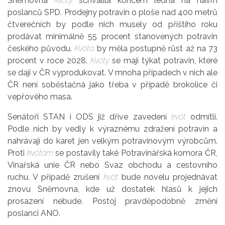
Sněmovna
kvóty
schválila koncem ledna na návrh
poslanců SPD. Prodejny potravin o ploše nad 400 metrů
čtverečních by podle nich musely od příštího roku
prodávat minimálně 55 procent stanovených potravin
českého původu.
Kvóta
by měla postupně růst až na 73
procent v roce 2028.
Kvóty
se mají týkat potravin, které
se dají v ČR vyprodukovat. V mnoha případech v nich ale
ČR není soběstačná jako třeba v případě brokolice či
vepřového masa.
Senátoři STAN i ODS již dříve zavedení
kvót
odmítli.
Podle nich by vedly k výraznému zdražení potravin a
nahrávají do karet jen velkým potravinovým výrobcům.
Proti
kvótám
se postavily také Potravinářská komora ČR,
Vinařská unie ČR nebo Svaz obchodu a cestovního
ruchu. V případě zrušení
kvót
bude novelu projednávat
znovu Sněmovna, kde už dostatek hlasů k jejich
prosazení nebude. Postoj pravděpodobně změní
poslanci ANO.