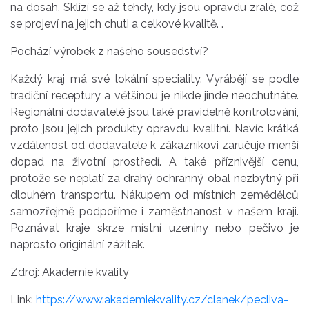
na dosah. Sklízí se až tehdy, kdy jsou opravdu zralé, což
se projeví na jejich chuti a celkové kvalitě. .
Pochází výrobek z našeho sousedství?
Každý kraj má své lokální speciality. Vyrábějí se podle
tradiční receptury a většinou je nikde jinde neochutnáte.
Regionální dodavatelé jsou také pravidelně kontrolováni,
proto jsou jejich produkty opravdu kvalitní. Navíc krátká
vzdálenost od dodavatele k zákazníkovi zaručuje menší
dopad na životní prostředí. A také příznivější cenu,
protože se neplatí za drahý ochranný obal nezbytný při
dlouhém transportu. Nákupem od místních zemědělců
samozřejmě podpoříme i zaměstnanost v našem kraji.
Poznávat kraje skrze místní uzeniny nebo pečivo je
naprosto originální zážitek.
Zdroj: Akademie kvality
Link:
https://www.akademiekvality.cz/clanek/pecliva-