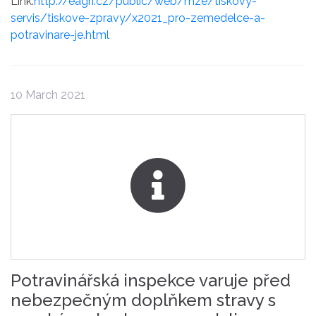
Link:
http://eagri.cz/public/web/mze/tiskovy-
servis/tiskove-zpravy/x2021_pro-zemedelce-a-
potravinare-je.html
10 March 2021
Potravinářská inspekce varuje před
nebezpečným doplňkem stravy s