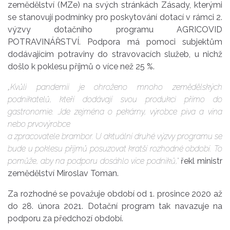
zemědělství (MZe) na svých stránkách Zásady, kterými
se stanovují podmínky pro poskytování dotací v rámci 2.
výzvy dotačního programu AGRICOVID
POTRAVINÁŘSTVÍ. Podpora má pomoci subjektům
dodávajícím potraviny do stravovacích služeb, u nichž
došlo k poklesu příjmů o více než 25 %.
„Kvůli pandemii je ohroženo mnoho zemědělských
podnikatelů, kteří dodávají svou produkci přímo do
gastronomie. Jde zejména o pekárny, výrobce piva a vína
nebo prvovýrobce
a zpracovatele brambor. U aktuální druhé výzvy programu se
bude u poklesu příjmů posuzovat kratší rozhodné období. To
pomůže, aby na podporu dosáhlo více podniků,“
řekl ministr
zemědělství Miroslav Toman.
Za rozhodné se považuje období od 1. prosince 2020 až
do 28. února 2021. Dotační program tak navazuje na
podporu za předchozí období.