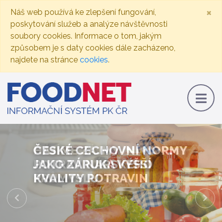
×
Náš web používá ke zlepšení fungování,
poskytování služeb a analýze návštěvnosti
soubory cookies. Informace o tom, jakým
způsobem je s daty cookies dále zacházeno,
najdete na stránce
cookies
.
ČESKÉ CECHOVNÍ NORMY
JAKO ZÁRUKA VYŠŠÍ
KVALITY POTRAVIN