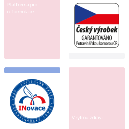
Platforma pro
reformulace
V rytmu zdraví