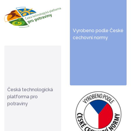
Vyrobeno podle České
cechovní normy
Česká technologická
platforma pro
potraviny