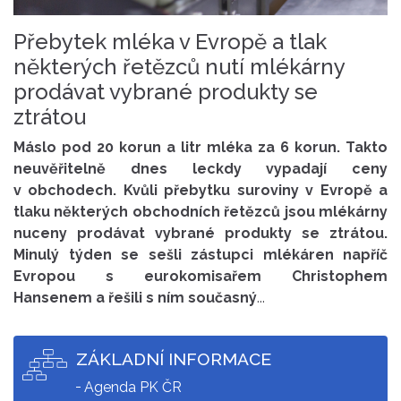
Přebytek mléka v Evropě a tlak
některých řetězců nutí mlékárny
prodávat vybrané produkty se
ztrátou
Máslo pod 20 korun a litr mléka za 6 korun. Takto
neuvěřitelně dnes leckdy vypadají ceny
v obchodech. Kvůli přebytku suroviny v Evropě a
tlaku některých obchodních řetězců jsou mlékárny
nuceny prodávat vybrané produkty se ztrátou.
Minulý týden se sešli zástupci mlékáren napříč
Evropou s eurokomisařem Christophem
Hansenem a řešili s ním současný
...
ZÁKLADNÍ INFORMACE
Agenda PK ČR