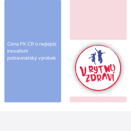
Cena PK ČR o nejlepší
inovativní
potravinářský výrobek