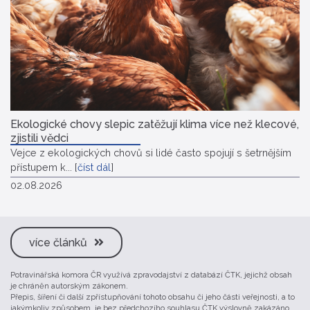
Ekologické chovy slepic zatěžují klima více než klecové,
zjistili vědci
Vejce z ekologických chovů si lidé často spojují s šetrnějším
přístupem k...
[
číst dál
]
02.08.2026
více článků
Potravinářská komora ČR využívá zpravodajství z databází ČTK, jejichž obsah
je chráněn autorským zákonem.
Přepis, šíření či další zpřístupňování tohoto obsahu či jeho části veřejnosti, a to
jakýmkoliv způsobem, je bez předchozího souhlasu ČTK výslovně zakázáno.