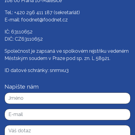
108 00 Praha 10-Malešice
Tel.:
+420 296 411 187
(sekretariát)
E-mail:
foodnet@foodnet.cz
IČ: 63110652
DIČ: CZ63110652
Společnost je zapsaná ve spolkovém rejstříku vedeném
Městským soudem v Praze pod sp. zn. L 58921.
ID datové schránky: snrmxu3
Napište nám