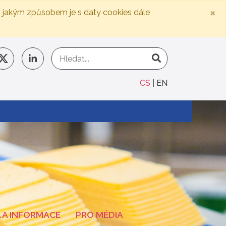
×
, jakým způsobem je s daty cookies dále
CS
EN
 A INFORMACE
PRO MÉDIA