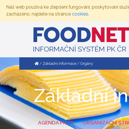
Náš web používá ke zlepšení fungování, poskytování služ
zacházeno, najdete na stránce
cookies
.
Základní informace
Orgány
Základní i
AGENDA PK ČR
ORGANIZAČNÍ ST