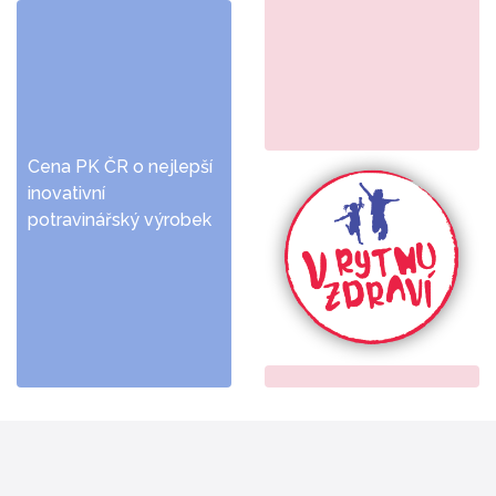
Cena PK ČR o nejlepší
inovativní
potravinářský výrobek