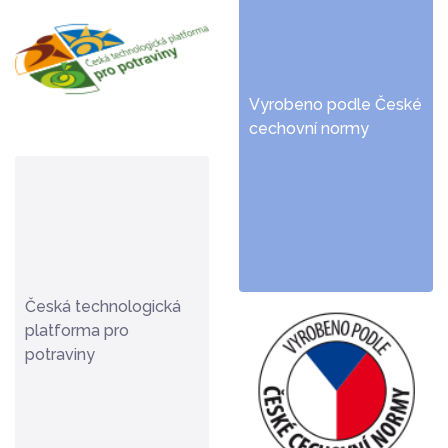
Vyrobeno podle České
cechovní normy
Česká technologická
platforma pro
potraviny