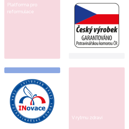
Platforma pro
reformulace
V rytmu zdraví