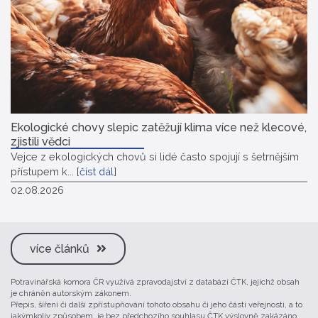
Ekologické chovy slepic zatěžují klima více než klecové,
zjistili vědci
Vejce z ekologických chovů si lidé často spojují s šetrnějším
přístupem k...
[
číst dál
]
02.08.2026
více článků
Potravinářská komora ČR využívá zpravodajství z databází ČTK, jejichž obsah
je chráněn autorským zákonem.
Přepis, šíření či další zpřístupňování tohoto obsahu či jeho části veřejnosti, a to
jakýmkoliv způsobem, je bez předchozího souhlasu ČTK výslovně zakázáno.