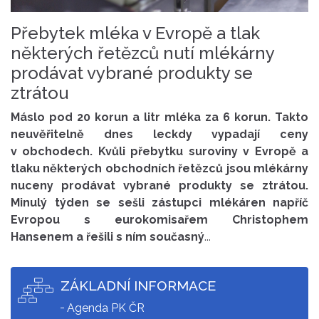
Přebytek mléka v Evropě a tlak
některých řetězců nutí mlékárny
prodávat vybrané produkty se
ztrátou
Máslo pod 20 korun a litr mléka za 6 korun. Takto
neuvěřitelně dnes leckdy vypadají ceny
v obchodech. Kvůli přebytku suroviny v Evropě a
tlaku některých obchodních řetězců jsou mlékárny
nuceny prodávat vybrané produkty se ztrátou.
Minulý týden se sešli zástupci mlékáren napříč
Evropou s eurokomisařem Christophem
Hansenem a řešili s ním současný
...
ZÁKLADNÍ INFORMACE
Agenda PK ČR