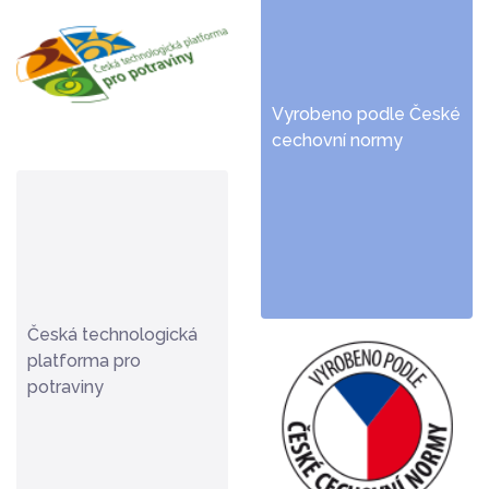
Vyrobeno podle České
cechovní normy
Česká technologická
platforma pro
potraviny