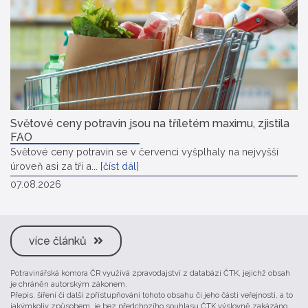
Světové ceny potravin jsou na tříletém maximu, zjistila
FAO
Světové ceny potravin se v červenci vyšplhaly na nejvyšší
úroveň asi za tři a...
[
číst dál
]
07.08.2026
více článků
Potravinářská komora ČR využívá zpravodajství z databází ČTK, jejichž obsah
je chráněn autorským zákonem.
Přepis, šíření či další zpřístupňování tohoto obsahu či jeho části veřejnosti, a to
jakýmkoliv způsobem, je bez předchozího souhlasu ČTK výslovně zakázáno.