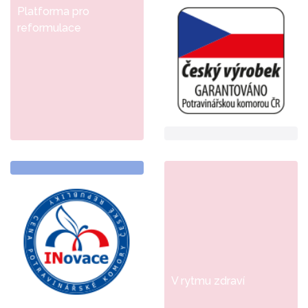
Platforma pro
reformulace
V rytmu zdraví