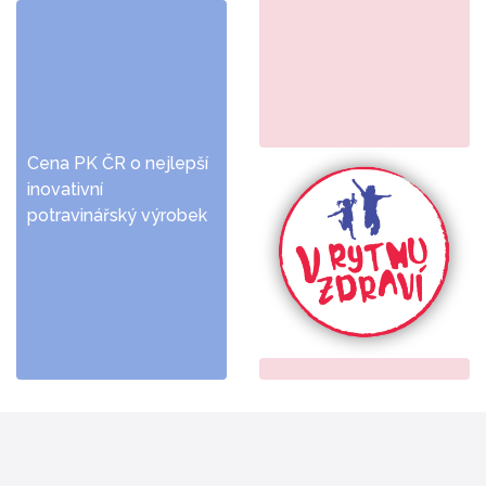
Cena PK ČR o nejlepší
inovativní
potravinářský výrobek