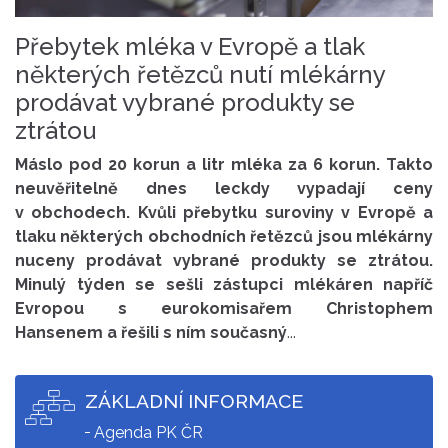
Přebytek mléka v Evropě a tlak
některých řetězců nutí mlékárny
prodávat vybrané produkty se
ztrátou
Máslo pod 20 korun a litr mléka za 6 korun. Takto
neuvěřitelně dnes leckdy vypadají ceny
v obchodech. Kvůli přebytku suroviny v Evropě a
tlaku některých obchodních řetězců jsou mlékárny
nuceny prodávat vybrané produkty se ztrátou.
Minulý týden se sešli zástupci mlékáren napříč
Evropou s eurokomisařem Christophem
Hansenem a řešili s ním současný
...
ZÁKLADNÍ INFORMACE
Agenda PK ČR