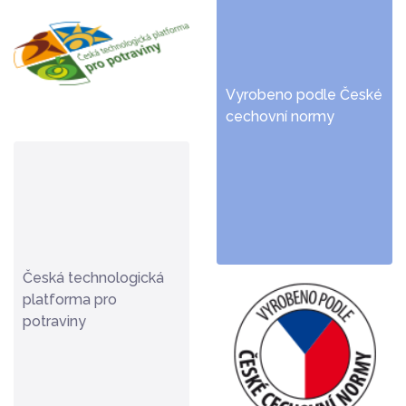
Vyrobeno podle České
cechovní normy
Česká technologická
platforma pro
potraviny