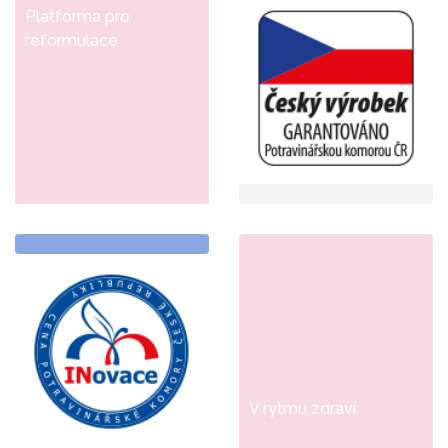
Platforma pro
reformulace
V rytmu zdraví