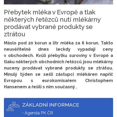
Přebytek mléka v Evropě a tlak
některých řetězců nutí mlékárny
prodávat vybrané produkty se
ztrátou
Máslo pod 20 korun a litr mléka za 6 korun. Takto
neuvěřitelně dnes leckdy vypadají ceny
v obchodech. Kvůli přebytku suroviny v Evropě a
tlaku některých obchodních řetězců jsou mlékárny
nuceny prodávat vybrané produkty se ztrátou.
Minulý týden se sešli zástupci mlékáren napříč
Evropou s eurokomisařem Christophem
Hansenem a řešili s ním současný
...
ZÁKLADNÍ INFORMACE
Agenda PK ČR