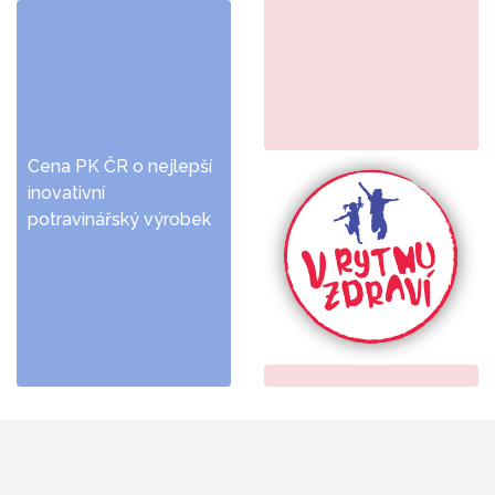
Cena PK ČR o nejlepší
inovativní
potravinářský výrobek