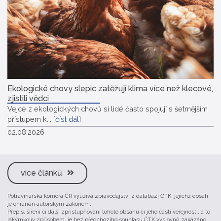
Ekologické chovy slepic zatěžují klima více než klecové,
zjistili vědci
Vejce z ekologických chovů si lidé často spojují s šetrnějším
přístupem k...
[
číst dál
]
02.08.2026
více článků
Potravinářská komora ČR využívá zpravodajství z databází ČTK, jejichž obsah
je chráněn autorským zákonem.
Přepis, šíření či další zpřístupňování tohoto obsahu či jeho části veřejnosti, a to
jakýmkoliv způsobem, je bez předchozího souhlasu ČTK výslovně zakázáno.