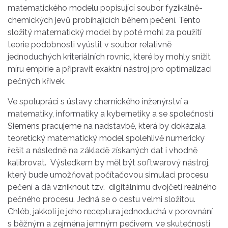
matematického modelu popisující soubor fyzikálně-
chemických jevů probíhajících během pečení. Tento
složitý matematický model by poté mohl za použití
teorie podobnosti vyústit v soubor relativně
jednoduchých kriteriálních rovnic, které by mohly snížit
míru empirie a připravit exaktní nástroj pro optimalizaci
pečných křivek.
Ve spolupráci s ústavy chemického inženýrství a
matematiky, informatiky a kybernetiky a se společností
Siemens pracujeme na nadstavbě, která by dokázala
teoretický matematický model spolehlivě numericky
řešit a následně na základě získaných dat i vhodně
kalibrovat. Výsledkem by měl být softwarový nástroj,
který bude umožňovat počítačovou simulaci procesu
pečení a dá vzniknout tzv. digitálnímu dvojčeti reálného
pečného procesu. Jedná se o cestu velmi složitou.
Chléb, jakkoli je jeho receptura jednoduchá v porovnání
s běžným a zejména jemným pečivem, ve skutečnosti