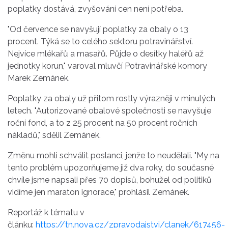
poplatky dostává, zvyšování cen není potřeba.
"Od července se navyšují poplatky za obaly o 13
procent. Týká se to celého sektoru potravinářství.
Nejvíce mlékařů a masařů. Půjde o desítky haléřů až
jednotky korun," varoval mluvčí Potravinářské komory
Marek Zemánek.
Poplatky za obaly už přitom rostly výrazněji v minulých
letech. "Autorizované obalové společnosti se navyšuje
roční fond, a to z 25 procent na 50 procent ročních
nákladů," sdělil Zemánek.
Změnu mohli schválit poslanci, jenže to neudělali. "My na
tento problém upozorňujeme již dva roky, do současné
chvíle jsme napsali přes 70 dopisů, bohužel od politiků
vidíme jen maraton ignorace," prohlásil Zemánek.
Reportáž k tématu v
článku:
https://tn.nova.cz/zpravodajstvi/clanek/617456-