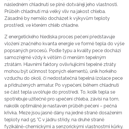
následném chladnutí se plně dotvářejí jeho vlastnosti.
Průběh chladnutí má velký vliv na jakost chleba.
Zásadně by nemělo docházet k výkyvům teploty
prostředí, ve kterém chléb chladne.
Z energetického hlediska proces pečení představuje
vložení značného kvanta energie ve formě tepla do výše
popsaných procesů. Podle typu a kvality pece dochází
samozřejmě vždy k větším či menším tepelným
ztrátám. Hlavními faktory ovlivňujícími tepelné ztráty
mohou být účinnost topných elementů, únik horkého
vzduchu do okolí, či nedostatečná tepelná izolace pece
a přidružených armatur. Po vypečení, během chladnutí
se část tepla uvolňuje do prostředí. To, kolik tepla se
spotřebuje užitečně pro upečení chleba, závisí na tom,
nakolik optimálně je nastaven průběh pečení – pečná
křivka. Meze jsou jasně dány na jedné straně dosažením
teploty nad 95 °C v jádru střídy, na druhé straně
fyzikálně-chemickými a senzorickými vlastnostmi kůrky.