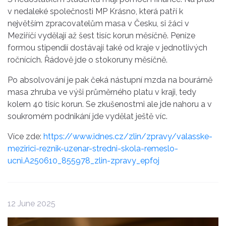
v nedaleké společnosti MP Krásno, která patří k
největším zpracovatelům masa v Česku, si žáci v
Meziříčí vydělají až šest tisíc korun měsíčně. Peníze
formou stipendií dostávají také od kraje v jednotlivých
ročnících. Řádově jde o stokoruny měsíčně.
Po absolvování je pak čeká nástupní mzda na bourárně
masa zhruba ve výši průměrného platu v kraji, tedy
kolem 40 tisíc korun. Se zkušenostmi ale jde nahoru a v
soukromém podnikání jde vydělat ještě víc.
Více zde:
https://www.idnes.cz/zlin/zpravy/valasske-
mezirici-reznik-uzenar-stredni-skola-remeslo-
ucni.A250610_855978_zlin-zpravy_epfoj
12 June 2025