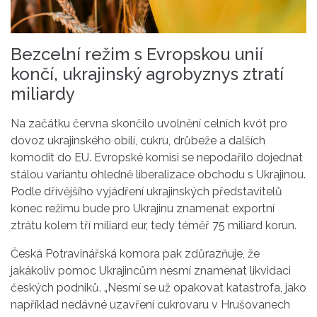
Bezcelní režim s Evropskou unií
končí, ukrajinský agrobyznys ztratí
miliardy
Na začátku června skončilo uvolnění celních kvót pro
dovoz
ukrajinského
obilí, cukru, drůbeže a dalších
komodit do EU.
Evropské
komisi
se nepodařilo dojednat
stálou variantu ohledně liberalizace obchodu
s
Ukrajinou
.
Podle dřívějšího vyjádření
ukrajinských
představitelů
konec
režimu
bude pro
Ukrajinu
znamenat exportní
ztrátu
kolem tří
miliard
eur, tedy téměř 75
miliard
korun.
Česká Potravinářská komora pak zdůrazňuje, že
jakákoliv pomoc Ukrajincům nesmí znamenat likvidaci
českých podniků. „Nesmí se už opakovat katastrofa, jako
například nedávné uzavření cukrovaru v
Hrušovanech