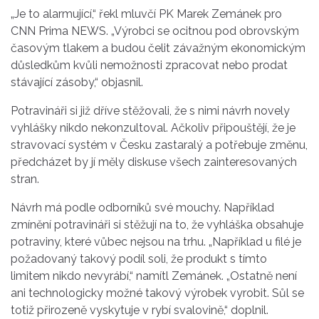
„Je to alarmující,“ řekl mluvčí PK Marek Zemánek pro
CNN Prima NEWS. „Výrobci se ocitnou pod obrovským
časovým tlakem a budou čelit závažným ekonomickým
důsledkům kvůli nemožnosti zpracovat nebo prodat
stávající zásoby,“ objasnil.
Potravináři si již dříve stěžovali, že s nimi návrh novely
vyhlášky nikdo nekonzultoval. Ačkoliv připouštějí, že je
stravovací systém v Česku zastaralý a potřebuje změnu,
předcházet by jí měly diskuse všech zainteresovaných
stran.
Návrh má podle odborníků své mouchy. Například
zmínění potravináři si stěžují na to, že vyhláška obsahuje
potraviny, které vůbec nejsou na trhu. „Například u filé je
požadovaný takový podíl soli, že produkt s tímto
limitem nikdo nevyrábí,“ namítl Zemánek. „Ostatně není
ani technologicky možné takový výrobek vyrobit. Sůl se
totiž přirozeně vyskytuje v rybí svalovině,“ doplnil.