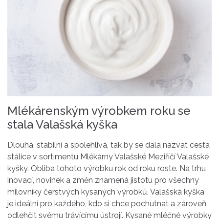
Mlékárenským výrobkem roku se
stala Valašská kyška
Dlouhá, stabilní a spolehlivá, tak by se dala nazvat cesta
stálice v sortimentu Mlékárny Valašské Meziříčí Valašské
kyšky. Obliba tohoto výrobku rok od roku roste. Na trhu
inovací, novinek a změn znamená jistotu pro všechny
milovníky čerstvých kysaných výrobků. Valašská kyška
je ideální pro každého, kdo si chce pochutnat a zároveň
odlehčit svému trávícímu ústrojí. Kysané mléčné výrobky