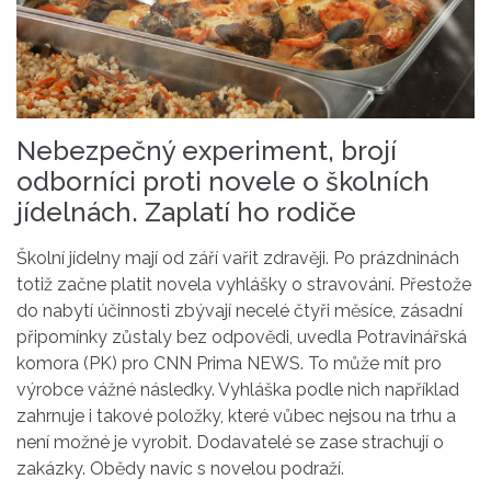
Nebezpečný experiment, brojí
odborníci proti novele o školních
jídelnách. Zaplatí ho rodiče
Školní jídelny mají od září vařit zdravěji. Po prázdninách
totiž začne platit novela vyhlášky o stravování. Přestože
do nabytí účinnosti zbývají necelé čtyři měsíce, zásadní
připomínky zůstaly bez odpovědi, uvedla Potravinářská
komora (PK) pro CNN Prima NEWS. To může mít pro
výrobce vážné následky. Vyhláška podle nich například
zahrnuje i takové položky, které vůbec nejsou na trhu a
není možné je vyrobit. Dodavatelé se zase strachují o
zakázky. Obědy navíc s novelou podraží.