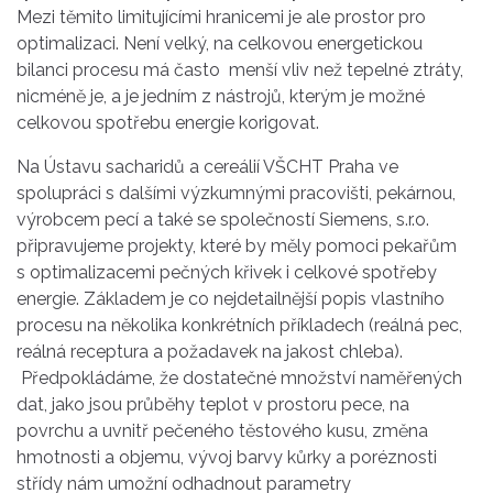
Mezi těmito limitujícími hranicemi je ale prostor pro
optimalizaci. Není velký, na celkovou energetickou
bilanci procesu má často menší vliv než tepelné ztráty,
nicméně je, a je jedním z nástrojů, kterým je možné
celkovou spotřebu energie korigovat.
Na Ústavu sacharidů a cereálií VŠCHT Praha ve
spolupráci s dalšími výzkumnými pracovišti, pekárnou,
výrobcem pecí a také se společností Siemens, s.r.o.
připravujeme projekty, které by měly pomoci pekařům
s optimalizacemi pečných křivek i celkové spotřeby
energie. Základem je co nejdetailnější popis vlastního
procesu na několika konkrétních příkladech (reálná pec,
reálná receptura a požadavek na jakost chleba).
Předpokládáme, že dostatečné množství naměřených
dat, jako jsou průběhy teplot v prostoru pece, na
povrchu a uvnitř pečeného těstového kusu, změna
hmotnosti a objemu, vývoj barvy kůrky a poréznosti
střídy nám umožní odhadnout parametry