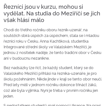
Řezníci jsou v kurzu, mohou si
vydělat. Na studia do Meziříčí se jich
však hlásí málo
Chodí do třetího ročníku oboru řezník-uzenář, na
soutěžích sbírá úspěch za úspěchem, stala se i mladou
řeznicí roku v Česku. Anna Kachtíková, studentka
Integrované střední školy ve Valašském Meziříčí, je
jednou z nositelek naděje, že tento tradiční obor v Česku
ani v budoucnu nezanikne.
Bez nadsázky lze říct, že každý student, který se do
Valašského Meziříčí přihlásí na řezníka-uzenáře, je pro
školu požehnáním. Nikde jinde v kraji se tento obor neučí.
Před lety měli v jednom ročníku dokonce třináct žáků,
což ale byla výjimka. Nyní je třeba v prvním ročníku jen
jeden.
S nedostatkem studentů mají pomoci i finance. Na praxi