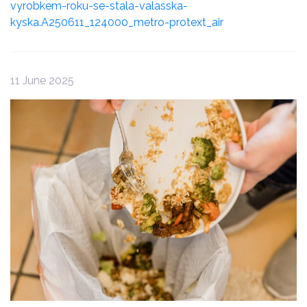
vyrobkem-roku-se-stala-valasska-
kyska.A250611_124000_metro-protext_air
11 June 2025