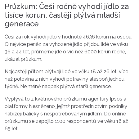
Průzkum: Češi ročně vyhodí jídlo za
tisíce korun, častěji plýtvá mladší
generace
Češi za rok vyhodí jídlo v hodnotě 4636 korun na osobu.
O nejvíce peněz za vyhozené jídlo přijdou lidé ve věku
36 a 44 let, průměrně jde o víc než 6000 korun ročně,
ukázal průzkum.
Nejčastěji přitom plýtvají lidé ve věku 18 až 26 let, více
než polovina z nich vyhodí potraviny alespoň jednou
týdně. Nejméně naopak plýtvá starší generace.
Vyplývá to z květnového průzkumu agentury Ipsos a
platformy Nesnězeno, jejímž prostřednictvím podniky
nabízejí balíčky s nespotřebovaným jídlem. Do online
průzkumu se zapojilo 1100 respondentů ve věku 18 až
65 let.