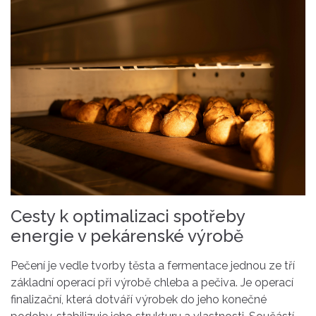
Cesty k optimalizaci spotřeby
energie v pekárenské výrobě
Pečení je vedle tvorby těsta a fermentace jednou ze tří
základní operací při výrobě chleba a pečiva. Je operací
finalizační, která dotváří výrobek do jeho konečné