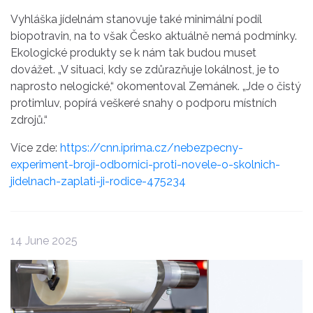
Vyhláška jídelnám stanovuje také minimální podíl
biopotravin, na to však Česko aktuálně nemá podmínky.
Ekologické produkty se k nám tak budou muset
dovážet. „V situaci, kdy se zdůrazňuje lokálnost, je to
naprosto nelogické,“ okomentoval Zemánek. „Jde o čistý
protimluv, popírá veškeré snahy o podporu místních
zdrojů.“
Více zde:
https://cnn.iprima.cz/nebezpecny-
experiment-broji-odbornici-proti-novele-o-skolnich-
jidelnach-zaplati-ji-rodice-475234
14 June 2025