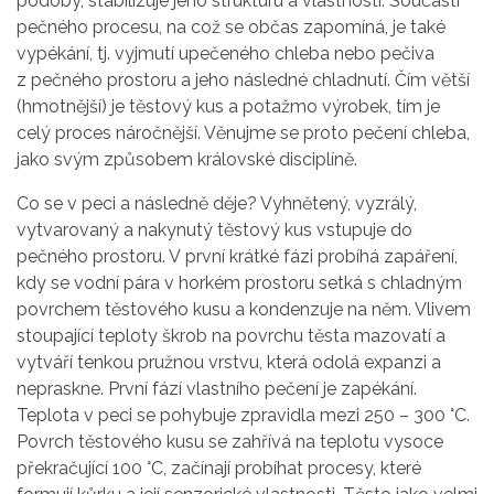
podoby, stabilizuje jeho strukturu a vlastnosti. Součástí
pečného procesu, na což se občas zapomíná, je také
vypékání, tj. vyjmutí upečeného chleba nebo pečiva
z pečného prostoru a jeho následné chladnutí. Čím větší
(hmotnější) je těstový kus a potažmo výrobek, tím je
celý proces náročnější. Věnujme se proto pečení chleba,
jako svým způsobem královské disciplíně.
Co se v peci a následně děje? Vyhnětený, vyzrálý,
vytvarovaný a nakynutý těstový kus vstupuje do
pečného prostoru. V první krátké fázi probíhá zapáření,
kdy se vodní pára v horkém prostoru setká s chladným
povrchem těstového kusu a kondenzuje na něm. Vlivem
stoupající teploty škrob na povrchu těsta mazovatí a
vytváří tenkou pružnou vrstvu, která odolá expanzi a
nepraskne. První fází vlastního pečení je zapékání.
Teplota v peci se pohybuje zpravidla mezi 250 – 300 °C.
Povrch těstového kusu se zahřívá na teplotu vysoce
překračující 100 °C, začínají probíhat procesy, které