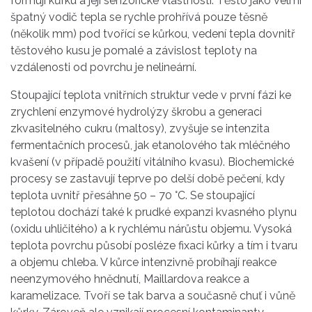
formují kůrku a její senzorické vlastnosti. Těsto jako velmi
špatný vodič tepla se rychle prohřívá pouze těsně
(několik mm) pod tvořící se kůrkou, vedení tepla dovnitř
těstového kusu je pomalé a závislost teploty na
vzdálenosti od povrchu je nelineární.
Stoupající teplota vnitřních struktur vede v první fázi ke
zrychlení enzymové hydrolýzy škrobu a generaci
zkvasitelného cukru (maltosy), zvyšuje se intenzita
fermentačních procesů, jak etanolového tak mléčného
kvašení (v případě použití vitálního kvasu). Biochemické
procesy se zastavují teprve po delší době pečení, kdy
teplota uvnitř přesáhne 50 – 70 °C. Se stoupající
teplotou dochází také k prudké expanzi kvasného plynu
(oxidu uhličitého) a k rychlému nárůstu objemu. Vysoká
teplota povrchu působí posléze fixaci kůrky a tím i tvaru
a objemu chleba. V kůrce intenzivně probíhají reakce
neenzymového hnědnutí, Maillardova reakce a
karamelizace. Tvoří se tak barva a současně chuť i vůně