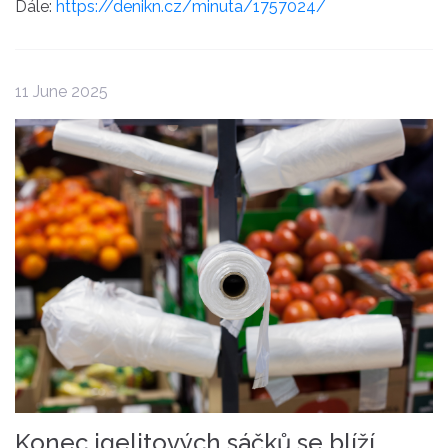
Dále:
https://denikn.cz/minuta/1757024/
11 June 2025
Konec igelitových sáčků se blíží.