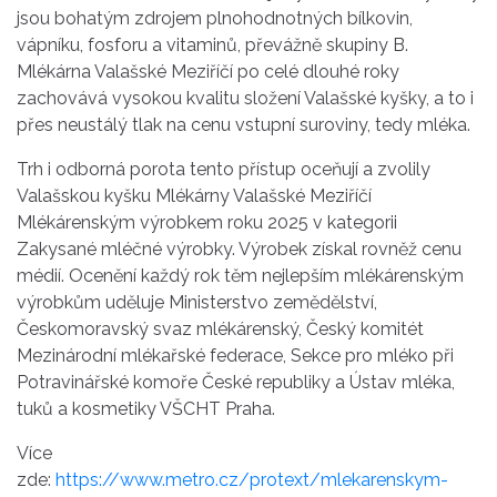
jsou bohatým zdrojem plnohodnotných bílkovin,
vápníku, fosforu a vitaminů, převážně skupiny B.
Mlékárna Valašské Meziříčí po celé dlouhé roky
zachovává vysokou kvalitu složení Valašské kyšky, a to i
přes neustálý tlak na cenu vstupní suroviny, tedy mléka.
Trh i odborná porota tento přístup oceňují a zvolily
Valašskou kyšku Mlékárny Valašské Meziříčí
Mlékárenským výrobkem roku 2025 v kategorii
Zakysané mléčné výrobky. Výrobek získal rovněž cenu
médií. Ocenění každý rok těm nejlepším mlékárenským
výrobkům uděluje Ministerstvo zemědělství,
Českomoravský svaz mlékárenský, Český komitét
Mezinárodní mlékařské federace, Sekce pro mléko při
Potravinářské komoře České republiky a Ústav mléka,
tuků a kosmetiky VŠCHT Praha.
Více
zde:
https://www.metro.cz/protext/mlekarenskym-