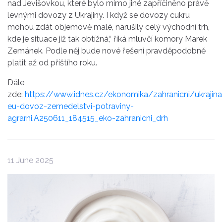
nad Jevišovkou
, které bylo mimo jiné zapříčiněno právě
levnými dovozy z
Ukrajiny
. I když se dovozy cukru
mohou zdát objemově malé, narušily celý východní trh,
kde je situace již tak obtížná,“ říká mluvčí komory Marek
Zemánek. Podle něj bude nové řešení pravděpodobně
platit až od příštího roku.
Dále
zde:
https://www.idnes.cz/ekonomika/zahranicni/ukrajina
eu-dovoz-zemedelstvi-potraviny-
agrarni.A250611_184515_eko-zahranicni_drh
11 June 2025