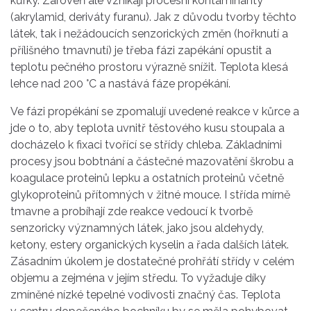
kůrky. Zároveň ale vznikají procesní kontaminanty
(akrylamid, deriváty furanu). Jak z důvodu tvorby těchto
látek, tak i nežádoucích senzorických změn (hořknutí a
přílišného tmavnutí) je třeba fázi zapékání opustit a
teplotu pečného prostoru výrazně snížit. Teplota klesá
lehce nad 200 °C a nastává fáze propékání.
Ve fázi propékání se zpomalují uvedené reakce v kůrce a
jde o to, aby teplota uvnitř těstového kusu stoupala a
docházelo k fixaci tvořící se střídy chleba. Základními
procesy jsou bobtnání a částečné mazovatění škrobu a
koagulace proteinů lepku a ostatních proteinů včetně
glykoproteinů přítomných v žitné mouce. I střída mírně
tmavne a probíhají zde reakce vedoucí k tvorbě
senzoricky významných látek, jako jsou aldehydy,
ketony, estery organických kyselin a řada dalších látek.
Zásadním úkolem je dostatečné prohřátí střídy v celém
objemu a zejména v jejím středu. To vyžaduje díky
zmíněné nízké tepelné vodivosti značný čas. Teplota