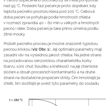
v centru dopečeného bochníku by se měla pohybovat
nad 95 °C. Poslední fází pečení je proto dopékání, kdy
teplota pečného prostoru klesá pod 200 °C. Celková
doba pečení se pohybuje podle hmotnosti chleba
v rozmezí zpravidla 40 – 60 min u velkých a hmotných
pecnů i déle. Doba pečení je také přímo úměrná podílu
žitné mouky.
Průběh pečného procesu je možné znázornit typickou
pečnou křivkou (
viz Obr. 1
). Její optimální parametry mají
zásadní vliv na výslednou jakost chleba. Na jedné straně
na požadovanou senzorickou charakteristiku kůrky
(barvu, vůni, chuť, tloušťku a křehkost), na její chemické
složení a obsah procesních kontaminantů a na druhé
straně na dostatečné propečení střídy. Čím hmotnější je
chléb, tím složitější je uvést tyto parametry do souladu.