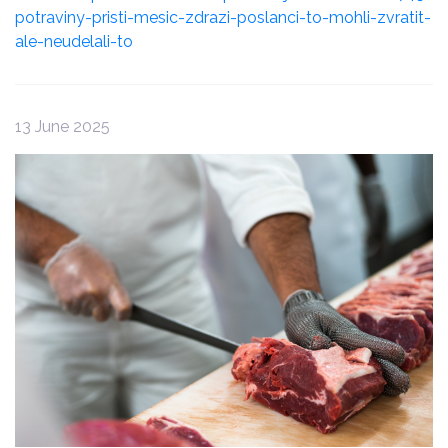
potraviny-pristi-mesic-zdrazi-poslanci-to-mohli-zvratit-
ale-neudelali-to
13 June 2025