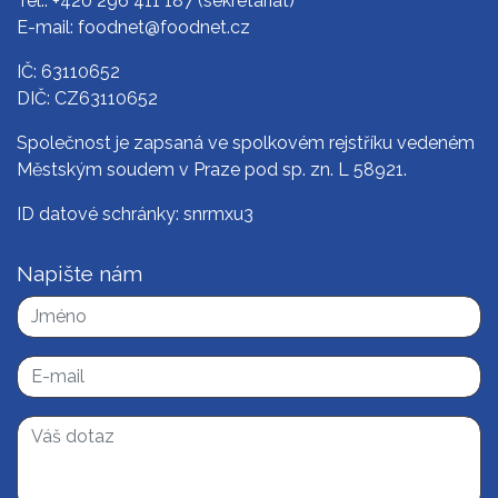
Tel.:
+420 296 411 187
(sekretariát)
E-mail:
foodnet@foodnet.cz
IČ: 63110652
DIČ: CZ63110652
Společnost je zapsaná ve spolkovém rejstříku vedeném
Městským soudem v Praze pod sp. zn. L 58921.
ID datové schránky: snrmxu3
Napište nám