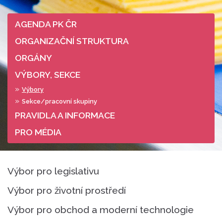
AGENDA PK ČR
ORGANIZAČNÍ STRUKTURA
ORGÁNY
VÝBORY, SEKCE
Výbory
Sekce/pracovní skupiny
PRAVIDLA A INFORMACE
PRO MÉDIA
Výbor pro legislativu
Výbor pro životní prostředí
Výbor pro obchod a moderní technologie