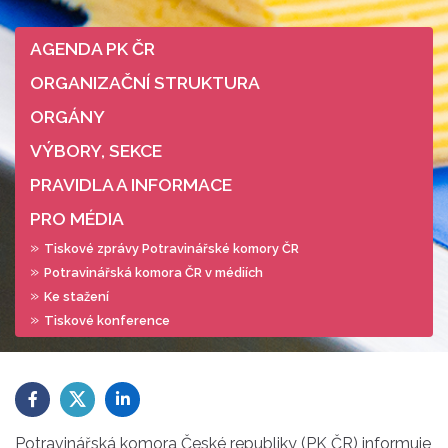
AGENDA PK ČR
ORGANIZAČNÍ STRUKTURA
ORGÁNY
VÝBORY, SEKCE
PRAVIDLA A INFORMACE
PRO MÉDIA
Tiskové zprávy Potravinářské komory ČR
Potravinářská komora ČR v médiích
Ke stažení
Tiskové konference
Potravinářská komora České republiky (PK ČR) informuje