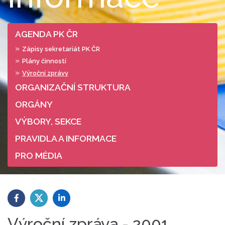
AGENDA PK ČR
Zápisy sekretariát PK ČR
Plány činností
Výroční zprávy
ORGANIZAČNÍ STRUKTURA
ORGÁNY
VÝBORY, SEKCE
PRAVIDLA A INFORMACE
PRO MÉDIA
Výroční zpráva - 2001