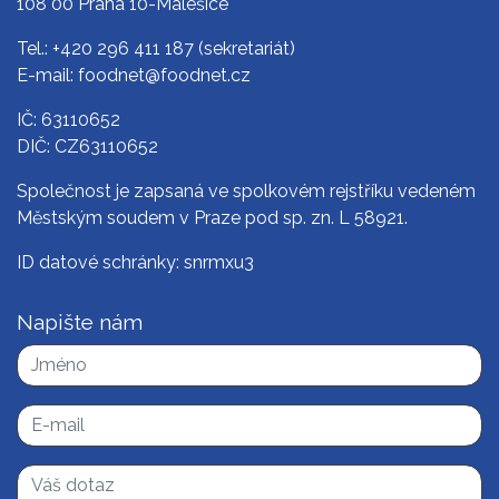
108 00 Praha 10-Malešice
Tel.:
+420 296 411 187
(sekretariát)
E-mail:
foodnet@foodnet.cz
IČ: 63110652
DIČ: CZ63110652
Společnost je zapsaná ve spolkovém rejstříku vedeném
Městským soudem v Praze pod sp. zn. L 58921.
ID datové schránky: snrmxu3
Napište nám