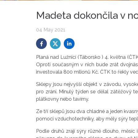
Madeta dokončila v nov
04 May 2021
Planá nad Lužnicí (Táborsko ) 4. května (ČTK
Oproti současným v nich bude zrát dvojnáso
investovala 800 milionů Kč. ČTK to řekly v
Sklepy jsou nejvyšší objekt v závodu, vyso
pro zrání. Minulý týden se dělal zátěžový t
plátkovny nebo tavírny.
Ze tří sklepů jsou dva chladné a jeden kvasný
pomocí vzduchotechniky, aby měly sýry teplo
Podle druhů zrají sýry různě dlouho, měsíc