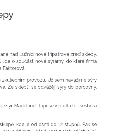
lepy
ané nad Lužnicí nové třípatrové zrací sklepy.
 Jde o součást nové sýrárny, do které firma
a Faktorová.
 ve zkušebním provozu. Už sem navážíme sýry
ová. Ze sklepů se odvážějí sýry do porcovny,
raje sýr Madeland. Topí se v podlaze i seshora
sklepě, kde je od osmi do 12 stupňů. Pak se