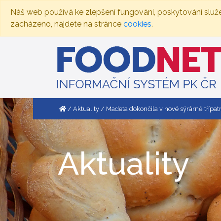
Náš web používá ke zlepšení fungování, poskytování služ
zacházeno, najdete na stránce
cookies
.
Aktuality
Madeta dokončila v nové sýrárně třípat
Aktuality