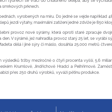
ch týdnech se vrací do chladného sklepa, aby se vychladi
a smrkových prknech.
h bednách, vyrobených na míru. Do jedné se vejde například 
lepů jezdí výtahy, maximální zatížení jedné zdviže je 850 kil
šební provoz nové sýrárny, která oproti staré zpracuje dvo
den. V sýrárně, jež nahradila provoz starý 25 let, se vyrábí 
deta dělá i jiné sýry či máslo, dosáhla 25.000 metrů čtver
 výsledků tržby meziročně o čtyři procenta vyšší, 5,6 milia
 Českém Krumlově, Jindřichově Hradci a Pelhřimově. Zaměstn
bízí přes 250 druhů výrobků, vyváží pětinu produkce.