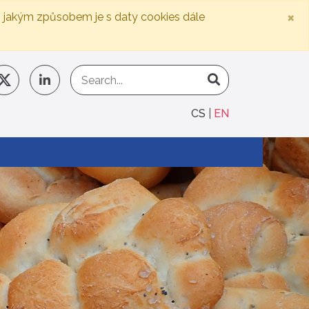
×
, jakým způsobem je s daty cookies dále
CS
EN