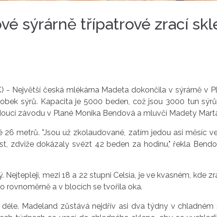
é sýrárně třípatrové zrací sk
) - Největší česká mlékárna Madeta dokončila v sýrárně v Pl
bek sýrů. Kapacita je 5000 beden, což jsou 3000 tun sýrů.
edoucí závodu v Plané Monika Bendová a mluvčí Madety Mart
ké 26 metrů. "Jsou už zkolaudované, zatím jedou asi měsíc
est, zdviže dokázaly svézt 42 beden za hodinu," řekla Bend
. Nejtepleji, mezi 18 a 22 stupni Celsia, je ve kvasném, kde z
 rovnoměrně a v blocích se tvořila oka.
 i déle. Madeland zůstává nejdřív asi dva týdny v chladném 