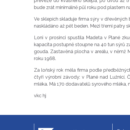
převeze do kvasného sklepa, po dvou až tře
bude zrát minimálně půl roku pod plastem n
Ve sklepích skladuje firma sýry v dřevěnýc
naskládáno až pět beden. Mezi třemi patry sk
Loni v prosinci spustila Madeta v Plané zku
kapacita postupně stoupne na 40 tun sýrů za 
gouda. Zastavěná plocha v areálu, v němž Ma
roku 1968.
Za loňský rok měla firma podle předběžných
čtyři výrobní závody: v Plané nad Lužnicí,
mléka. Má 170 dodavatelů syrového mléka, na
vkc hj