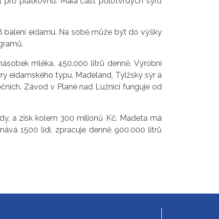
l pro plátkovnu. Malá část polotvrdých sýrů
48 balení eidamu. Na sobě může být do výšky
ogramů.
jnásobek mléka, 450.000 litrů denně. Výrobní
sýry eidamského typu, Madeland, Tylžský sýr a
ečních. Závod v Plané nad Lužnicí funguje od
rdy, a zisk kolem 300 milionů Kč. Madeta má
ává 1500 lidí, zpracuje denně 900.000 litrů