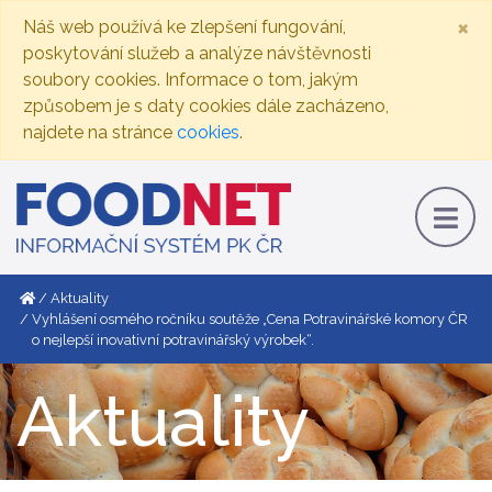
×
Náš web používá ke zlepšení fungování,
poskytování služeb a analýze návštěvnosti
soubory cookies. Informace o tom, jakým
způsobem je s daty cookies dále zacházeno,
najdete na stránce
cookies
.
Aktuality
Vyhlášení osmého ročníku soutěže „Cena Potravinářské komory ČR
o nejlepší inovativní potravinářský výrobek“.
Aktuality