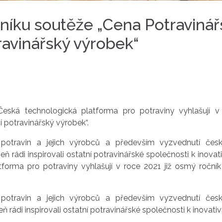
níku soutěže „Cena Potraviná
travinářský výrobek“
Česká technologická platforma pro potraviny vyhlašují v
í potravinářský výrobek“.
otravin a jejich výrobců a především vyzvednutí český
 rádi inspirovali ostatní potravinářské společnosti k inovat
tforma pro potraviny vyhlašují v roce 2021 již osmý ročn
otravin a jejich výrobců a především vyzvednutí český
ádi inspirovali ostatní potravinářské společnosti k inovativ