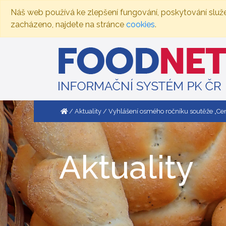
Náš web používá ke zlepšení fungování, poskytování služ
zacházeno, najdete na stránce
cookies
.
Aktuality
Vyhlášení osmého ročníku soutěže „Cena
Aktuality