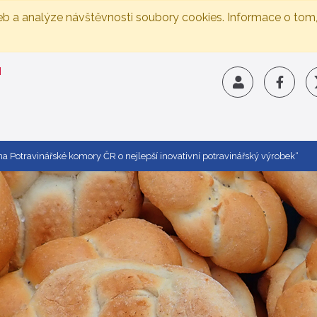
eb a analýze návštěvnosti soubory cookies. Informace o tom
 Potravinářské komory ČR o nejlepší inovativní potravinářský výrobek“