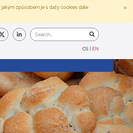
×
, jakým způsobem je s daty cookies dále
CS
EN