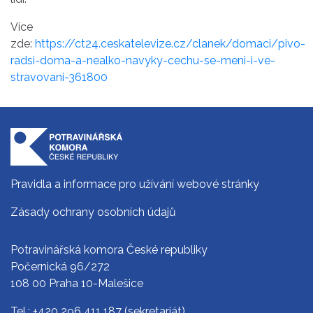
Více
zde:
https://ct24.ceskatelevize.cz/clanek/domaci/pivo-
radsi-doma-a-nealko-navyky-cechu-se-meni-i-ve-
stravovani-361800
Pravidla a informace pro užívání webové stránky
Zásady ochrany osobních údajů
Potravinářská komora České republiky
Počernická 96/272
108 00 Praha 10-Malešice
Tel.:
+420 296 411 187
(sekretariát)