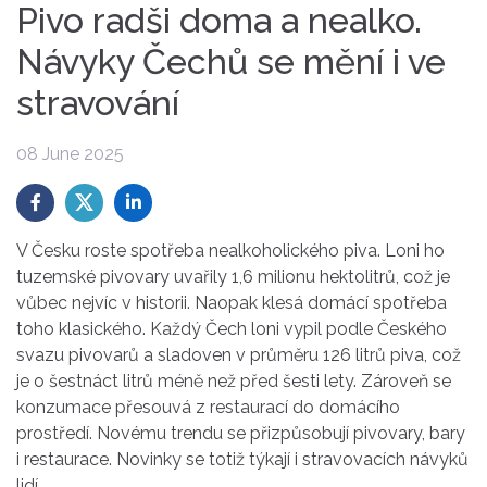
Pivo radši doma a nealko.
Návyky Čechů se mění i ve
stravování
08 June 2025
V Česku roste spotřeba nealkoholického piva. Loni ho
tuzemské pivovary uvařily 1,6 milionu hektolitrů, což je
vůbec nejvíc v historii. Naopak klesá domácí spotřeba
toho klasického. Každý Čech loni vypil podle Českého
svazu pivovarů a sladoven v průměru 126 litrů piva, což
je o šestnáct litrů méně než před šesti lety. Zároveň se
konzumace přesouvá z restaurací do domácího
prostředí. Novému trendu se přizpůsobují pivovary, bary
i restaurace. Novinky se totiž týkají i stravovacích návyků
lidí.