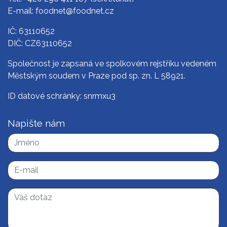
E-mail:
foodnet@foodnet.cz
IČ: 63110652
DIČ: CZ63110652
Společnost je zapsaná ve spolkovém rejstříku vedeném
Městským soudem v Praze pod sp. zn. L 58921.
ID datové schránky: snrmxu3
Napište nám