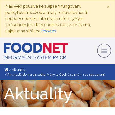
×
Náš web používá ke zlepšení fungování,
poskytování služeb a analýze návštěvnosti
soubory cookies. Informace o tom, jakým
způsobem je s daty cookies dále zacházeno,
najdete na stránce
cookies
.
Aktuality
Pivo radši doma a nealko. Návyky Čechů se mění i ve stravování
Aktuality