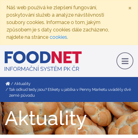
×
Náš web používá ke zlepšení fungování,
poskytování služeb a analýze návštěvnosti
soubory cookies. Informace o tom, jakým
způsobem je s daty cookies dále zacházeno,
najdete na stránce
cookies
.
Aktuality
Tak odkud tedy jsou? Etikety u jablka v Penny Marketu uváděly dvě
země původu
Aktuality