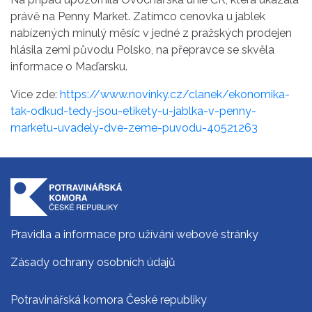
právě na Penny Market. Zatímco cenovka u jablek
nabízených minulý měsíc v jedné z pražských prodejen
hlásila zemi původu Polsko, na přepravce se skvěla
informace o Maďarsku.
Více zde:
https://www.novinky.cz/clanek/ekonomika-
tak-odkud-tedy-jsou-etikety-u-jablka-v-penny-
marketu-uvadely-dve-zeme-puvodu-40521263
Pravidla a informace pro užívání webové stránky
Zásady ochrany osobních údajů
Potravinářská komora České republiky