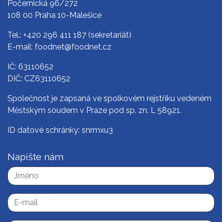
Počernická 96/272
108 00 Praha 10-Malešice
Tel.:
+420 296 411 187
(sekretariát)
E-mail:
foodnet@foodnet.cz
IČ: 63110652
DIČ: CZ63110652
Společnost je zapsaná ve spolkovém rejstříku vedeném
Městským soudem v Praze pod sp. zn. L 58921.
ID datové schránky: snrmxu3
Napište nám