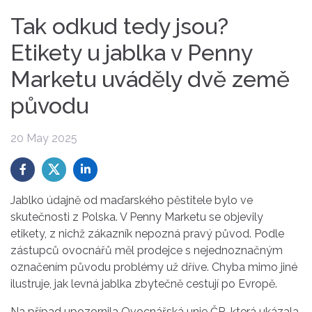
Tak odkud tedy jsou?
Etikety u jablka v Penny
Marketu uváděly dvě země
původu
20 May 2025
Jablko údajně od maďarského pěstitele bylo ve
skutečnosti z Polska. V Penny Marketu se objevily
etikety, z nichž zákazník nepozná pravý původ. Podle
zástupců ovocnářů měl prodejce s nejednoznačným
označením původu problémy už dříve. Chyba mimo jiné
ilustruje, jak levná jablka zbytečně cestují po Evropě.
Na případ upozornila Ovocnářská unie ČR, která ukázala