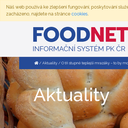
Náš web používá ke zlepšení fungování, poskytování služ
zacházeno, najdete na stránce
cookies
.
Aktuality
O tři stupně teplejší mrazáky – to by m
Aktuality