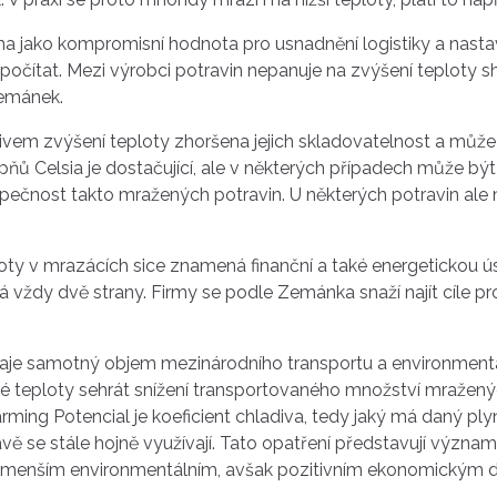
na jako kompromisní hodnota pro usnadnění logistiky a nasta
 počítat. Mezi výrobci potravin nepanuje na zvýšení teploty 
 Zemánek.
ivem zvýšení teploty zhoršena jejich skladovatelnost a může
pňů Celsia je dostačující, ale v některých případech může být n
ečnost takto mražených potravin. U některých potravin ale mů
ty v mrazácích sice znamená finanční a také energetickou ú
dy dvě strany. Firmy se podle Zemánka snaží najít cíle pro ú
 hraje samotný objem mezinárodního transportu a environmentá
é teploty sehrát snížení transportovaného množství mražený
g Potencial je koeficient chladiva, tedy jaký má daný plyn vl
ě se stále hojně využívají. Tato opatření představují význam
s menším environmentálním, avšak pozitivním ekonomickým d