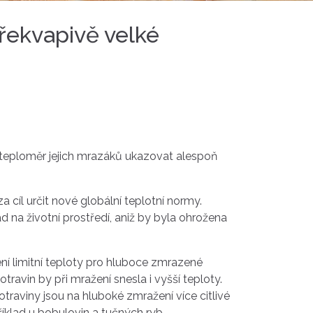
překvapivě velké
sí teploměr jejich mrazáků ukazovat alespoň
 cíl určit nové globální teplotní normy.
na životní prostředí, aniž by byla ohrožena
ení limitní teploty pro hluboce zmrazené
vin by při mražení snesla i vyšší teploty.
traviny jsou na hluboké zmražení více citlivé
příklad u bobulovin a tučných ryb.