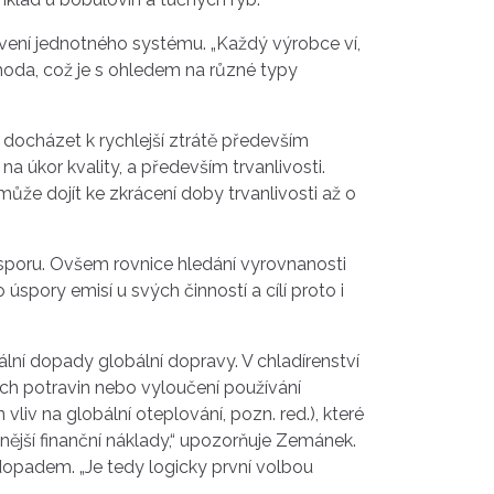
vení jednotného systému. „Každý výrobce ví,
shoda, což je s ohledem na různé typy
 docházet k rychlejší ztrátě především
a úkor kvality, a především trvanlivosti.
že dojít ke zkrácení doby trvanlivosti až o
sporu. Ovšem rovnice hledání vyrovnanosti
spory emisí u svých činností a cílí proto i
lní dopady globální dopravy. V chladírenství
ch potravin nebo vyloučení používání
iv na globální oteplování, pozn. red.), které
nější finanční náklady,“ upozorňuje Zemánek.
opadem. „Je tedy logicky první volbou