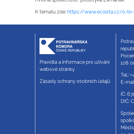
K tématu zde:
https://www.ecoista.cz/o-tri
Potra
republ
Počer
Pravidla a informace pro užívání
108 0
webové stránky
Tel.:
+
Zásady ochrany osobních údajů
E-mai
IČ: 6
DIČ: 
Spole
spolko
Měst