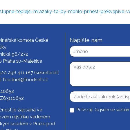
-stupne-teplejsi-mrazaky-to-by-mohlo-prinest-prekvapive-v
Napište nám
vinářská komora České
iky
nická 96/272
0 Praha 10-Malešice
420 296 411 187
(sekretariát)
l:
foodnet@foodnet.cz
3110652
CZ63110652
čnost je zapsaná ve
Potvrzuji, že jsem se seznám
vém rejstříku vedeném
ským soudem v Praze pod