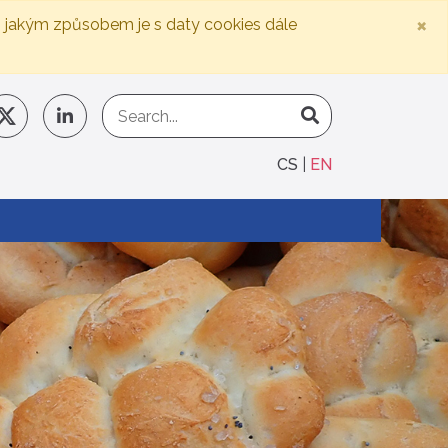
×
, jakým způsobem je s daty cookies dále
CS
EN