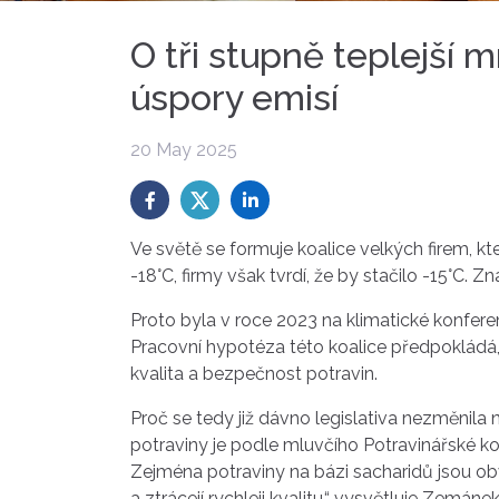
O tři stupně teplejší 
úspory emisí
20 May 2025
Ve světě se formuje koalice velkých firem, kt
-18°C, firmy však tvrdí, že by stačilo -15°C.
Proto byla v roce 2023 na klimatické konferen
Pracovní hypotéza této koalice předpokládá,
kvalita a bezpečnost potravin.
Proč se tedy již dávno legislativa nezměnila 
potraviny je podle mluvčího Potravinářské k
Zejména potraviny na bázi sacharidů jsou obvy
a ztrácejí rychleji kvalitu,“ vysvětluje Zemáne