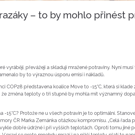
mrazáky – to by mohlo přinést 
eré vyrábějí, převážejí a skladují mražené potraviny. Nyní mu
 Znamenalo by to výraznou úsporu emisí i nákladů.
ci COP28 představena koalice Move to -15°C, která si klade za
 že změna teploty o tři stupně by mohla mít významný dopad 
na -15°C? Protože ne u všech potravin je to optimální. Stanov
omory ČR Marka Zemánka otázkou kompromisu. „Celá řada potra
kle dobře údržné i při vyšších teplotách. Oproti tomu jiné po
k. V praxi se proto mnohdy mrazí i na nižší teploty, platí to na