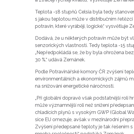
Teplota -18 stupňů Celsia byla tedy stanove
s jakou teplotou může v distribučním řetězci
potravin, které vyrábějí, logické,“ vysvětluje
Dodává, že u některých potravin může být vl
senzorických vlastností. Tedy teplota -15 stu
„Nepředpokládá se, že by byla ohrožena bezp
30 %,“ udává Zemánek.
Podle Potravinářské komory ČR zvýšení teplo
environmentálních a ekonomických zájmů má vž
na snižování energetické náročnosti.
„Při globální dopravě však podstatnější roli
může významnější roli než snížení předepsan
chladících plynů s vysokým GWP (Global Warmin
sice EU omezuje, avšak v mezinárodní přeprav
Zvýšení předepsané teploty je tak řešením 
mnoha společností,“ podotýká Zemánek.