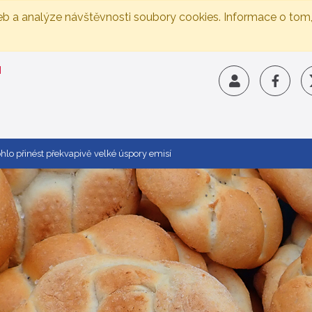
eb a analýze návštěvnosti soubory cookies. Informace o tom
ohlo přinést překvapivě velké úspory emisí