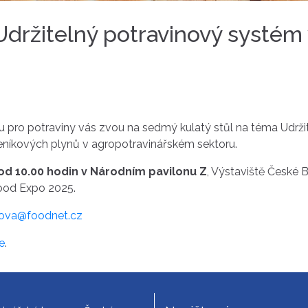
"Udržitelný potravinový systém
pro potraviny vás zvou na sedmý kulatý stůl na téma Udržit
níkových plynů v agropotravinářském sektoru.
 od 10.00 hodin v Národním pavilonu Z
, Výstaviště České 
Food Expo 2025.
ova@foodnet.cz
e
.