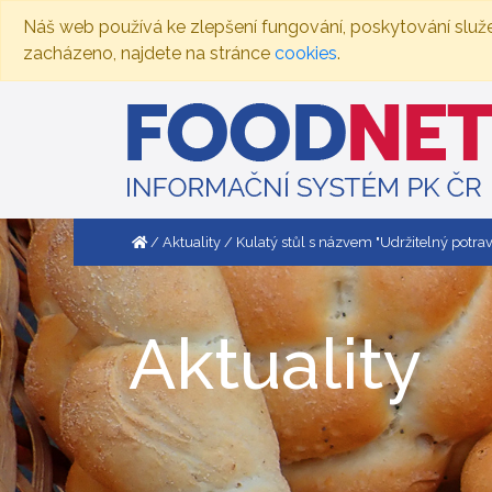
Náš web používá ke zlepšení fungování, poskytování služ
zacházeno, najdete na stránce
cookies
.
Aktuality
Kulatý stůl s názvem "Udržitelný potra
Aktuality