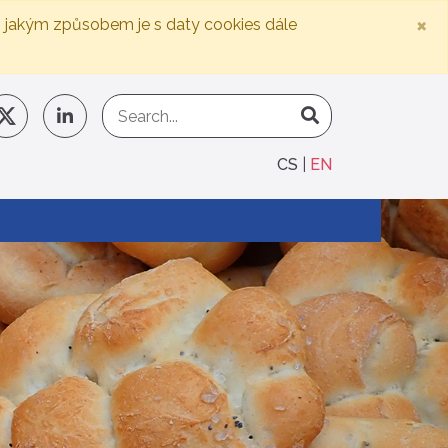
×
, jakým způsobem je s daty cookies dále
CS
EN