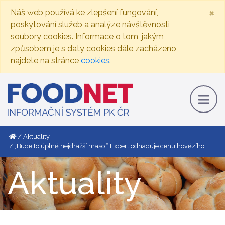
×
Náš web používá ke zlepšení fungování,
poskytování služeb a analýze návštěvnosti
soubory cookies. Informace o tom, jakým
způsobem je s daty cookies dále zacházeno,
najdete na stránce
cookies
.
Aktuality
„Bude to úplně nejdražší maso.“ Expert odhaduje cenu hovězího
Aktuality