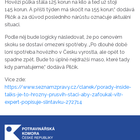
Hovězí půlka stála 125 korun na kilo a teď už stojí
145 korun. A příští týden má skočit na 155 korun,“ dodává
Pilčík a za důvod posledního nárůstu označuje aktuální
situaci.
Podle něj bude logicky následovat, že po cenovém
skoku se dostaví omezení spotřeby. „Po dlouhé době
loni spotřeba hovězího v Česku vyrostla, ale opět to
spadne zpět. Bude to úplně nejdražší maso, které tady
kdy pamatujeme,“ dodává Pilčík.
Více zde:
https://www.seznamzpravy.cz/clanek/porady-inside-
talks-je-to-hrozny-prusvih-staci-aby-zafoukal-vitr-
expert-popisuje-slintavku-272714