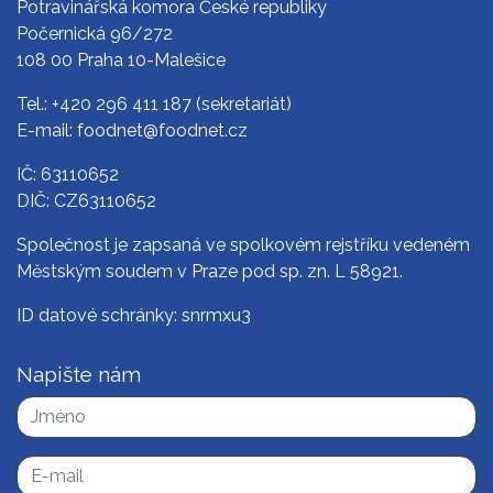
Potravinářská komora České republiky
Počernická 96/272
108 00 Praha 10-Malešice
Tel.:
+420 296 411 187
(sekretariát)
E-mail:
foodnet@foodnet.cz
IČ: 63110652
DIČ: CZ63110652
Společnost je zapsaná ve spolkovém rejstříku vedeném
Městským soudem v Praze pod sp. zn. L 58921.
ID datové schránky: snrmxu3
Napište nám