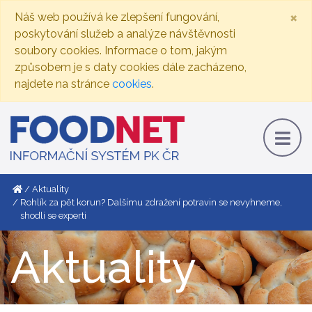
×
Náš web používá ke zlepšení fungování,
poskytování služeb a analýze návštěvnosti
soubory cookies. Informace o tom, jakým
způsobem je s daty cookies dále zacházeno,
najdete na stránce
cookies
.
Aktuality
Rohlík za pět korun? Dalšímu zdražení potravin se nevyhneme,
shodli se experti
Aktuality