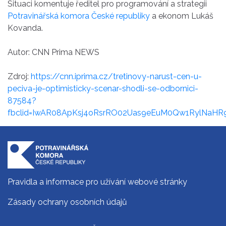
Situaci komentuje ředitel pro programování a strategii
Potravinářská komora České republiky
a ekonom Lukáš
Kovanda.
Autor: CNN Prima NEWS
Zdroj:
https://cnn.iprima.cz/tretinovy-narust-cen-u-
peciva-je-optimisticky-scenar-shodli-se-odbornici-
87584?
fbclid=IwAR08ApKsj4oRsrRO02Uas9eEuM0Qw1RylNaH
Pravidla a informace pro užívání webové stránky
Zásady ochrany osobních údajů