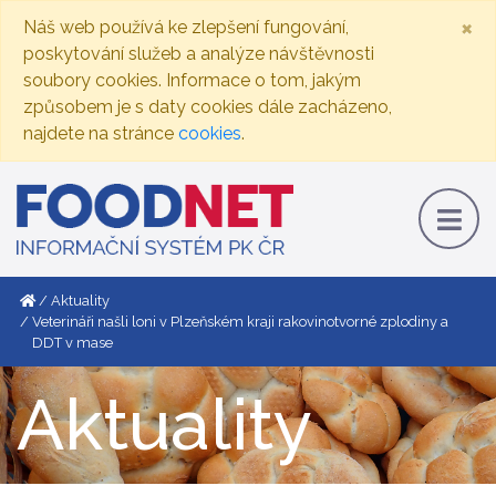
×
Náš web používá ke zlepšení fungování,
poskytování služeb a analýze návštěvnosti
soubory cookies. Informace o tom, jakým
způsobem je s daty cookies dále zacházeno,
najdete na stránce
cookies
.
Aktuality
Veterináři našli loni v Plzeňském kraji rakovinotvorné zplodiny a
DDT v mase
Aktuality