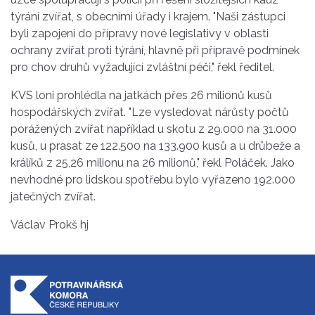
týrání zvířat, s obecními úřady i krajem. "Naši zástupci
byli zapojeni do přípravy nové legislativy v oblasti
ochrany zvířat proti týrání, hlavně při přípravě podmínek
pro chov druhů vyžadující zvláštní péči," řekl ředitel.
KVS loni prohlédla na jatkách přes 26 milionů kusů
hospodářských zvířat. "Lze vysledovat nárůsty počtů
porážených zvířat například u skotu z 29.000 na 31.000
kusů, u prasat ze 122.500 na 133.900 kusů a u drůbeže a
králíků z 25,26 milionu na 26 milionů," řekl Poláček. Jako
nevhodné pro lidskou spotřebu bylo vyřazeno 192.000
jatečných zvířat.
Václav Prokš hj