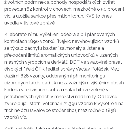
životních podmínek a pohody hospodářských zvířat
provedla 162 kontrol v chovech, meziročně o 50 procent
víc, a uložila sankce přes milion korun. KVS to dnes
uvedla v tiskové zprávě.
K laboratornímu vyšetření odebrala při plánovaných
kontrolách 1890 vzorků. "Nejvíc nevyhovujících vzorků
se týkalo záchytu bakterií salmonely a listerie a
překročení limitů aromatických uhlovodíků v uzených
masných výrobcích a derivátů DDT ve svalovině prasat
divokých," řekl ČTK ředitel správy Václav Poláček. Mezi
dalšími 628 vzorky, odebranými při monitoringu
cizorodých látek, patřil k nejzávažnějším zjištěním obsah
kadmia v ledvinách skotu a malachitové zeleně v
pstruhovitých rybách v množství nad limity. Od lovců
zvěře přijali státní veterináři 21.396 vzorků k vyšetření na
trichinelózu (svalovce stočeného), meziročně o 1858
vzorků víc.
KVS loni řešila také problém se čtyřmi ohnisky ptačí