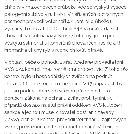
chřipky v malochovech drůbeže, kde se vyskytl vysoce
patogenní subtyp viru H5N1. V nařízených ochranných
pásmech provedli veterináři 47 kontrol drůbeže u
vybraných chovatelů. Odebrali 848 vzorků v dalších
chovech v okolí nákazy. Kromě toho byl jeden případ
výskytu salmonel u komerčně chovaných nosnic a tři
hromadné úhyny ryb v rybnících kvůli otravě.
V oblasti péče o pohodu zvířat (welfare) provedla loni
KVS 424 kontrol, meziročně o 14 procent víc. Z toho 162
kontrol bylo u hospodářských zvířat a na podnět
občanů 66, meziročně mírně méně. V 17 případech byl
podán podnět obci s rozšířenou působností pro
porušení zákona na ochranu zvířat proti týrání, 30
případů dostalo na stůl právní oddělení KVS k uložení
sankce a jednou musel chovatel odstranit závady.
Zbývajících 262 kontrol provedli veterináři u zájmových
zvířat, převážnou část na podnět občanů. Veterináři
úzce spolupracují s policií při řešení složitějších kauz