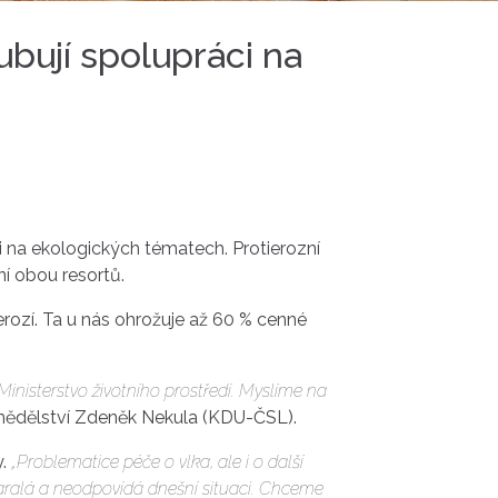
ubují spolupráci na
i na ekologických tématech. Protierozní
í obou resortů.
erozí. Ta u nás ohrožuje až 60 % cenné
inisterstvo životního prostředí. Myslíme na
emědělství Zdeněk Nekula (KDU-ČSL).
.
„Problematice péče o vlka, ale i o další
taralá a neodpovídá dnešní situaci. Chceme