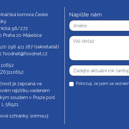
Napište nám
vinářská komora České
iky
nická 96/272
0 Praha 10-Malešice
420 296 411 187
(sekretariát)
l:
foodnet@foodnet.cz
3110652
CZ63110652
čnost je zapsaná ve
Potvrzuji, že jsem se seznám
vém rejstříku vedeném
ským soudem v Praze pod
. L 58921.
tové schránky: snrmxu3