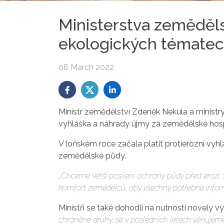
Ministerstva zemědělst
ekologických tématec
08 March 2022
Ministr zemědělství Zdeněk Nekula a ministr
vyhláška a náhrady újmy za zemědělské hosp
V loňském roce začala platit protierozní vyh
zemědělské půdy.
„Chceme větší posílení ochrany půdy před erozí. 
komfort zemědělců, aby všechny potřebné inform
Ministři se také dohodli na nutnosti novely
chráněné druhy, se v posledních letech věnujeme