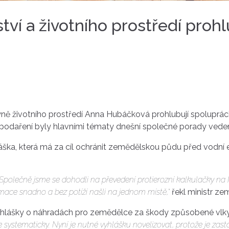
ví a životního prostředí prohl
yně životního prostředí Anna Hubáčková prohlubují spoluprác
odaření byly hlavními tématy dnešní společné porady veden
láška, která má za cíl ochránit zemědělskou půdu před vodní 
Společně jsme se dohodli na převedení protierozní kalkulačky na M
ace snadno a bez potíží našli na jednom místě,“
řekl ministr z
 vyhlášky o náhradách pro zemědělce za škody způsobené vlky
 systematicky. Nyní je nutné vyhlášku novelizovat, protože je zas