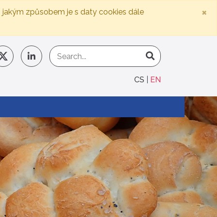
×
, jakým způsobem je s daty cookies dále
CS
EN