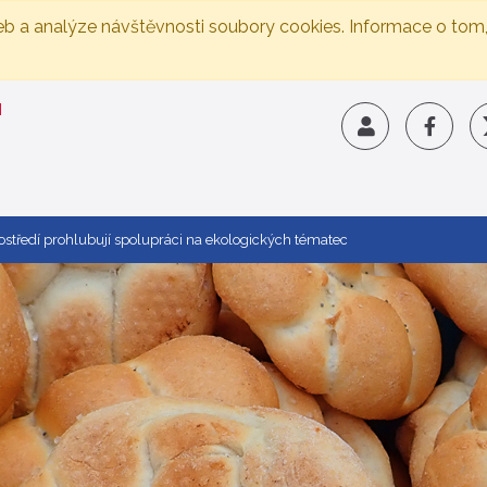
eb a analýze návštěvnosti soubory cookies. Informace o tom
rostředí prohlubují spolupráci na ekologických tématec