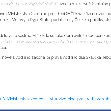
v současnosti je zbytečně složitá,“
uvedla ministryně životního
vrh Ministerstva životního prostředí (MŽP) na zřízení dvou n
utoku Moravy a Dyje. Státní podnik Lesy České republiky, kt
.
ědělství se sešli na MZe, kde se také domluvili, že společné
ch témat mezi našimi resorty je mnoho. S paní ministryní máme ja
ula.
, novela vodního zákona, příprava vodního díla Skalička neb
Ministerstva-zemedelstvi-a-zivotniho-prostredi-prohlubu