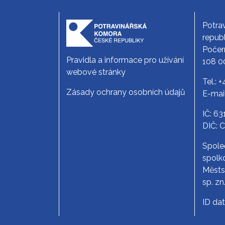
Potra
republ
Počer
Pravidla a informace pro užívání
108 0
webové stránky
Tel.:
+
Zásady ochrany osobních údajů
E-mai
IČ: 6
DIČ: 
Spole
spolko
Měst
sp. zn
ID da