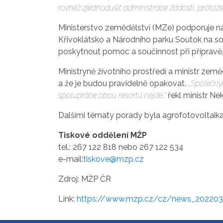
rovněž zjednodušit administrace žádostí, protože 
Ministerstvo zemědělství (MZe) podporuje ná
Křivoklátsko a Národního parku Soutok na so
poskytnout pomoc a součinnost při přípravě
Ministryně životního prostředí a ministr zem
a že je budou pravidelně opakovat.
„Společný
spolupráce obou resortů nejde,“
řekl ministr Nek
Dalšími tématy porady byla agrofotovoltaika
Tiskové oddělení MŽP
tel.: 267 122 818 nebo 267 122 534
e-mail:
tiskove@mzp.cz
Zdroj: MŽP ČR
Link:
https://www.mzp.cz/cz/news_20220308-