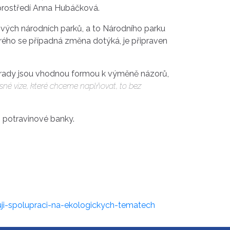
 prostředí Anna Hubáčková.
ových národních parků, a to Národního parku
erého se případná změna dotýká, je připraven
 porady jsou vhodnou formou k výměně názorů,
sné vize, které chceme naplňovat, to bez
o potravinové banky.
ji-spolupraci-na-ekologickych-tematech