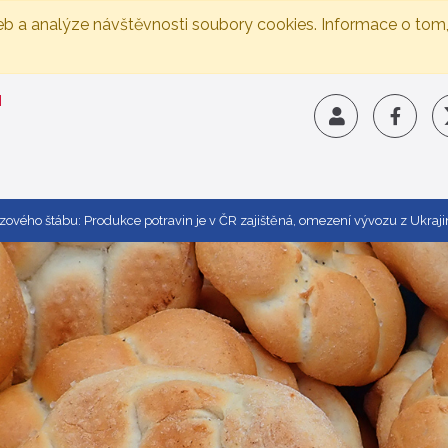
eb a analýze návštěvnosti soubory cookies. Informace o tom
rizového štábu: Produkce potravin je v ČR zajištěná, omezení vývozu z Ukr