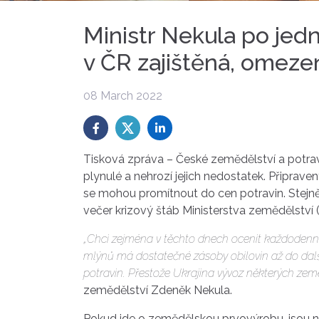
Ministr Nekula po jedn
v ČR zajištěná, omeze
08 March 2022
Tisková zpráva – České zemědělství a potrav
plynulé a nehrozí jejich nedostatek. Připraven
se mohou promítnout do cen potravin. Stejně
večer krizový štáb Ministerstva zemědělství 
„Chci zejména v těchto dnech ocenit každodenní
mlýnů má dostatečné zásoby obilovin až do dalš
potravin. Přestože Ukrajina vývoz některých zem
zemědělství Zdeněk Nekula.
Pokud jde o zemědělskou prvovýrobu, jsou nyn