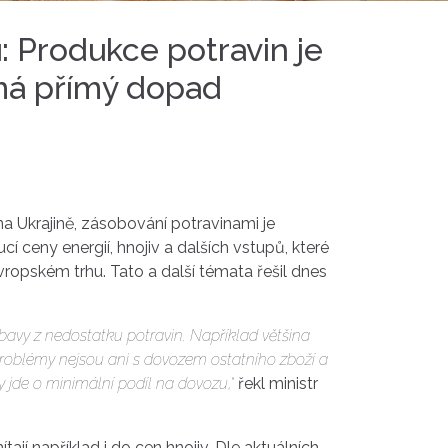
: Produkce potravin je
emá přímý dopad
a Ukrajině, zásobování potravinami je
cí ceny energií, hnojiv a dalších vstupů, které
opském trhu. Tato a další témata řešil dnes
avy z nedostatku potravin. Například většina
problémy nejsou ani s dovozem ostatního zboží a
 jde o minimální podíl na dovozu,“
řekl ministr
jí například i do cen hnojiv. Dle aktuálních