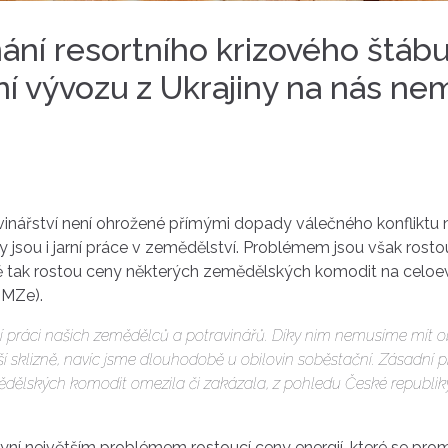
ání resortního krizového štábu
ní vývozu z Ukrajiny na nás n
inářství není ohrožené přímými dopady válečného konfliktu n
y jsou i jarní práce v zemědělství. Problémem jsou však rostou
 tak rostou ceny některých zemědělských komodit na celoevr
(MZe).
 práci našich zemědělců a potravinářů. Díky nim nemusíme mít ob
í sklizně, navíc jsme dlouhodobě u obilovin soběstační. Zásadní 
ědělských komodit omezila či zakázala, z pohledu České republiky
í největším problémem rostoucí ceny energií, které se promíta