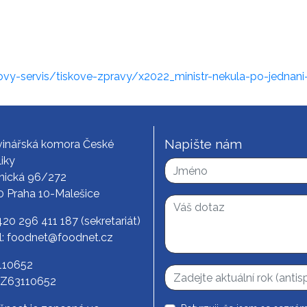
vy-servis/tiskove-zpravy/x2022_ministr-nekula-po-jednani-
Napište nám
vinářská komora České
iky
nická 96/272
0 Praha 10-Malešice
420 296 411 187
(sekretariát)
l:
foodnet@foodnet.cz
3110652
CZ63110652