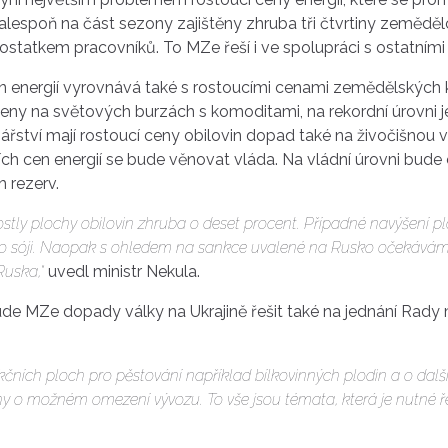
 alespoň na část sezony zajištěny zhruba tři čtvrtiny zemědělc
ostatkem pracovníků. To MZe řeší i ve spolupráci s ostatními 
n energií vyrovnává také s rostoucími cenami zemědělských
ceny na světových burzách s komoditami, na rekordní úrovni 
ářství mají rostoucí ceny obilovin dopad také na živočišnou
ch cen energií se bude věnovat vláda. Na vládní úrovni bude c
 rezerv.
stly plochy obilovin zhruba o deset procent. Případné navýšení ploc
nebo sóji. Naopak s ohledem na sankce uvalené na Rusko očekává
Ruska,“
uvedl ministr Nekula.
MZe dopady války na Ukrajině řešit také na jednání Rady mi
čních ploch pro pěstování například bílkovinných plodin a o da
hy o možném omezení vývozu. To vše jsou témata, která je nutné ře