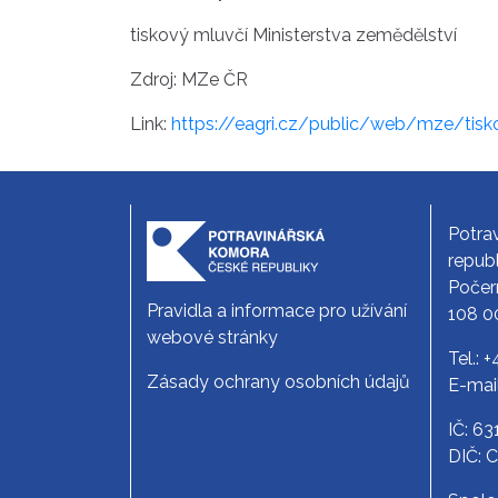
tiskový mluvčí Ministerstva zemědělství
Zdroj: MZe ČR
Link:
https://eagri.cz/public/web/mze/tisko
Potra
republ
Počer
Pravidla a informace pro užívání
108 0
webové stránky
Tel.:
+
Zásady ochrany osobních údajů
E-mai
IČ: 6
DIČ: 