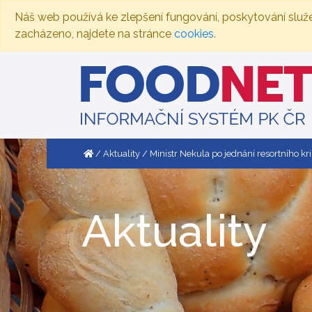
Náš web používá ke zlepšení fungování, poskytování služ
zacházeno, najdete na stránce
cookies
.
Aktuality
Ministr Nekula po jednání resortního k
Aktuality