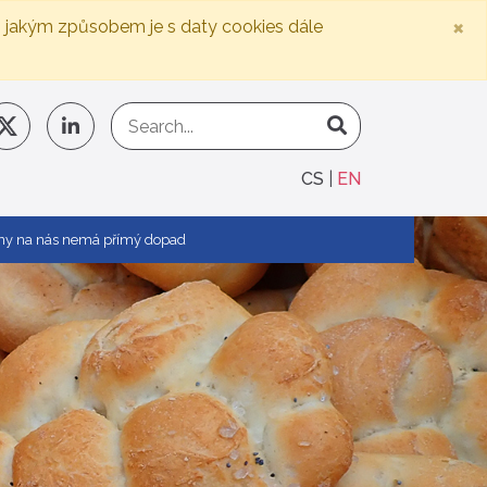
×
, jakým způsobem je s daty cookies dále
CS
EN
ajiny na nás nemá přímý dopad