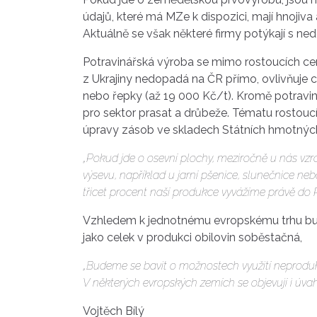
údajů, které má MZe k dispozici, mají hnojiva
Aktuálně se však některé firmy potýkají s ned
Potravinářská výroba se mimo rostoucích ce
z Ukrajiny nedopadá na ČR přímo, ovlivňuje 
nebo řepky (až 19 000 Kč/t). Kromě potravin
pro sektor prasat a drůbeže. Tématu rostoucí
úpravy zásob ve skladech Státních hmotných
„Pokud jde o osevní plochy, meziročně u nás vzro
výsevu, například u jarní pšenice, slunečnice 
třicet procent naší produkce vyvážíme právě do 
Vzhledem k jednotnému evropskému trhu bude 
jako celek v produkci obilovin soběstačná,
„Budeme se bavit o možnostech využití neproduk
V některých evropských zemích se objevují i úva
Vojtěch Bílý