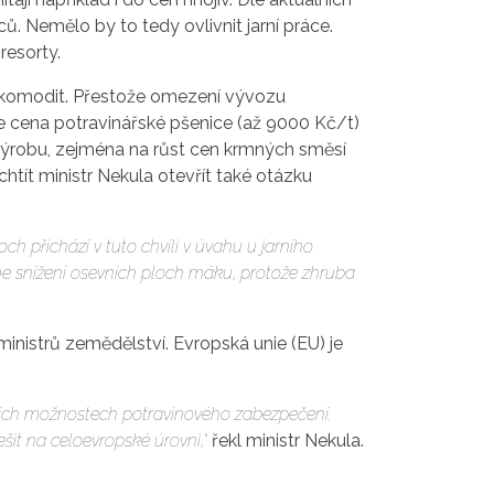
ů. Nemělo by to tedy ovlivnit jarní práce.
resorty.
 komodit. Přestože omezení vývozu
je cena potravinářské pšenice (až 9000 Kč/t)
 výrobu, zejména na růst cen krmných směsí
htít ministr Nekula otevřít také otázku
h přichází v tuto chvíli v úvahu u jarního
me snížení osevních ploch máku, protože zhruba
nistrů zemědělství. Evropská unie (EU) je
lších možnostech potravinového zabezpečení.
šit na celoevropské úrovni,“
řekl ministr Nekula.