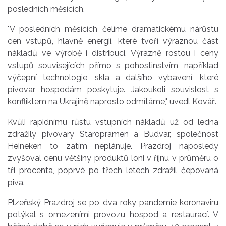
posledních měsících.
"V posledních měsících čelíme dramatickému nárůstu
cen vstupů, hlavně energií, které tvoří výraznou část
nákladů ve výrobě i distribuci. Výrazně rostou i ceny
vstupů souvisejících přímo s pohostinstvím, například
výčepní technologie, skla a dalšího vybavení, které
pivovar hospodám poskytuje. Jakoukoli souvislost s
konfliktem na Ukrajině naprosto odmítáme," uvedl Kovář.
Kvůli rapidnímu růstu vstupních nákladů už od ledna
zdražily pivovary Staropramen a Budvar, společnost
Heineken to zatím neplánuje. Prazdroj naposledy
zvyšoval cenu většiny produktů loni v říjnu v průměru o
tři procenta, poprvé po třech letech zdražil čepovaná
piva.
Plzeňský Prazdroj se po dva roky pandemie koronaviru
potýkal s omezeními provozu hospod a restaurací. V