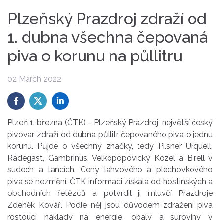
Plzeňský Prazdroj zdraží od
1. dubna všechna čepovaná
piva o korunu na půllitru
02 March 2022
Plzeň 1. března (ČTK) - Plzeňský Prazdroj, největší český
pivovar, zdraží od dubna půllitr čepovaného piva o jednu
korunu. Půjde o všechny značky, tedy Pilsner Urquell,
Radegast, Gambrinus, Velkopopovický Kozel a Birell v
sudech a tancích. Ceny lahvového a plechovkového
piva se nezmění. ČTK informaci získala od hostinských a
obchodních řetězců a potvrdil ji mluvčí Prazdroje
Zdeněk Kovář. Podle něj jsou důvodem zdražení piva
rostoucí náklady na energie, obaly a suroviny v