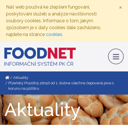
×
Náš web používá ke zlepšení fungování,
poskytování služeb a analýze návštěvnosti
soubory cookies. Informace o tom, jakým
způsobem je s daty cookies dále zacházeno,
najdete na stránce
cookies
.
Aktuality
Plzeňský Prazdroj zdraží od 1. dubna všechna čepovaná piva o
korunu na půllitru
Aktuality