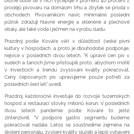
běžné době se v nich vyčepuje v průměru 40 procent z
prodejů pivovaru na domácím trhu a zbytek se prodá v
obchodech. Pivovarníkům navíc minimálně poslední
půlrok zdražují hlavně energie a skleněné a plechové
obaly, ale také voda i ječmen na výrobu sladu.
Prazdroj podle Kováře věří v důležitost české pivní
kultury v hospodách, a proto je dlouhodobě podporuje,
nejvíce v posledních dvou letech. "K úpravě cen piv v
sudech a tancích jsme přistoupili proto, abychom mohli
v investicích a trendu zvyšování kvality pokračovat.
Ceny čepovaných piv upravujeme pouze potřetí za
posledních šest let." uvedl.
Prazdroj každoročně investuje do rozvoje tuzemských
hospod a restaurací stovky milionů korun. V posledních
dvou letech pandemie podle Kováře to ještě
zintenzivnil. "V podpoře gastro segmentu budeme
pokračovat nadále. Letos se soustředíme zejména na
školení personálu, zvýšení kvality služeb a lepší vybavení