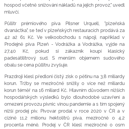
hospod včetně snižování nákladů na jejich provoz," uvedl
mluvčí.
Půllitr prémiového piva Pilsner Urquell, "plzeňská
dvanáctka", se teď v plzeňských restauracích prodává za
42 až 61 Kč. Ve velkoobchodu s nápoji, například v
Prodejně piva Plzeň - Vodrážka a Vodrážka, vyjde na
27,40 Kč, pokud si zákazník koupí klasický
padesátilitrový sud. S menším objemem sudového
obalu se cena půllitru zvyšuje.
Prazdroji klesl předloni čistý zisk o pětinu na 3,8 miliardy
korun. Tržby se meziročně snížily o více než miliardu
korun téměř na 16 miliard Kč. Hlavním důvodem nižších
hospodářských výsledků bylo dlouhodobé uzavření a
omezení provozu pivnic vinou pandemie a s tím spojený
nižší prodej piv. Pivovar prodal v roce 2020 v ČR a v
cizině 11,2 milionu hektolitrů piva, meziročně o 4,2
procenta méně. Prodej v ČR klesl meziročně o osm