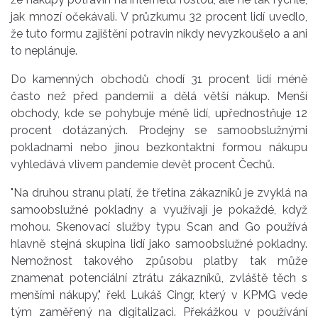
jak mnozí očekávali. V průzkumu 32 procent lidí uvedlo,
že tuto formu zajištění potravin nikdy nevyzkoušelo a ani
to neplánuje.
Do kamenných obchodů chodí 31 procent lidí méně
často než před pandemií a dělá větší nákup. Menší
obchody, kde se pohybuje méně lidí, upřednostňuje 12
procent dotázaných. Prodejny se samoobslužnými
pokladnami nebo jinou bezkontaktní formou nákupu
vyhledává vlivem pandemie devět procent Čechů.
"Na druhou stranu platí, že třetina zákazníků je zvyklá na
samoobslužné pokladny a využívají je pokaždé, když
mohou. Skenovací služby typu Scan and Go používá
hlavně stejná skupina lidí jako samoobslužné pokladny.
Nemožnost takového způsobu platby tak může
znamenat potenciální ztrátu zákazníků, zvláště těch s
menšími nákupy," řekl Lukáš Cingr, který v KPMG vede
tým zaměřený na digitalizaci. Překážkou v používání