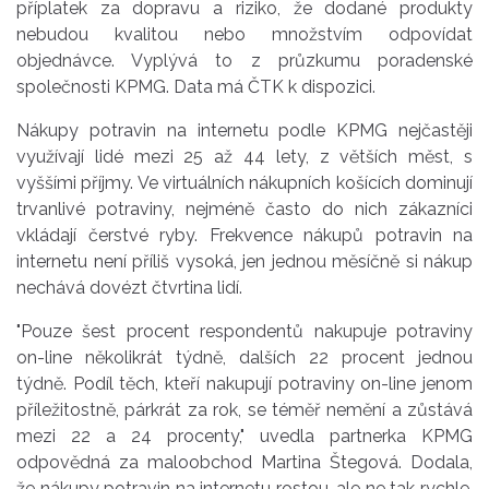
příplatek za dopravu a riziko, že dodané produkty
nebudou kvalitou nebo množstvím odpovídat
objednávce. Vyplývá to z průzkumu poradenské
společnosti KPMG. Data má ČTK k dispozici.
Nákupy potravin na internetu podle KPMG nejčastěji
využívají lidé mezi 25 až 44 lety, z větších měst, s
vyššími příjmy. Ve virtuálních nákupních košících dominují
trvanlivé potraviny, nejméně často do nich zákazníci
vkládají čerstvé ryby. Frekvence nákupů potravin na
internetu není příliš vysoká, jen jednou měsíčně si nákup
nechává dovézt čtvrtina lidí.
"Pouze šest procent respondentů nakupuje potraviny
on-line několikrát týdně, dalších 22 procent jednou
týdně. Podíl těch, kteří nakupují potraviny on-line jenom
příležitostně, párkrát za rok, se téměř nemění a zůstává
mezi 22 a 24 procenty," uvedla partnerka KPMG
odpovědná za maloobchod Martina Štegová. Dodala,
že nákupy potravin na internetu rostou, ale ne tak rychle,