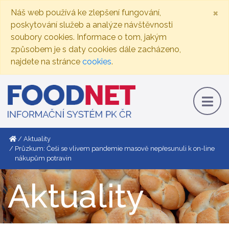
×
Náš web používá ke zlepšení fungování,
poskytování služeb a analýze návštěvnosti
soubory cookies. Informace o tom, jakým
způsobem je s daty cookies dále zacházeno,
najdete na stránce
cookies
.
Aktuality
Průzkum: Češi se vlivem pandemie masově nepřesunuli k on-line
nákupům potravin
Aktuality