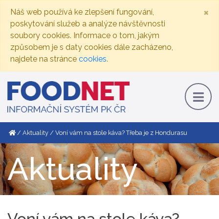
×
Náš web používá ke zlepšení fungování,
poskytování služeb a analýze návštěvnosti
soubory cookies. Informace o tom, jakým
způsobem je s daty cookies dále zacházeno,
najdete na stránce
cookies
.
Aktuality
Voní vám na stole káva? Třeba je z Hondurasu
Aktuality
Voní vám na stole káva?