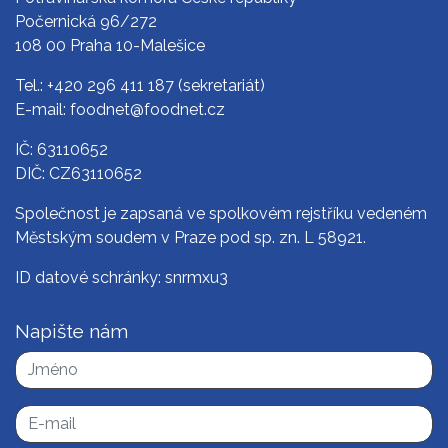
Počernická 96/272
108 00 Praha 10-Malešice
Tel.:
+420 296 411 187
(sekretariát)
E-mail:
foodnet@foodnet.cz
IČ: 63110652
DIČ: CZ63110652
Společnost je zapsaná ve spolkovém rejstříku vedeném
Městským soudem v Praze pod sp. zn. L 58921.
ID datové schránky: snrmxu3
Napište nám