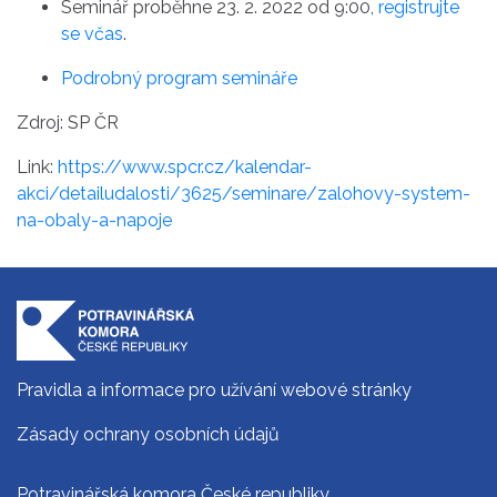
Seminář proběhne 23. 2. 2022 od 9:00,
registrujte
se včas
.
Podrobný program semináře
Zdroj: SP ČR
Link:
https://www.spcr.cz/kalendar-
akci/detailudalosti/3625/seminare/zalohovy-system-
na-obaly-a-napoje
Pravidla a informace pro užívání webové stránky
Zásady ochrany osobních údajů
Potravinářská komora České republiky