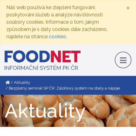
×
Náš web používá ke zlepšení fungování,
poskytování služeb a analýze návštěvnosti
soubory cookies. Informace o tom, jakým
způsobem je s daty cookies dále zacházeno,
najdete na stránce
cookies
.
Aktuality
Bezplatný seminář SP ČR: Zálohový systém na obaly a nápoje
Aktuality