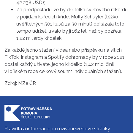
42 238 USD);
Za předpokladu, že by držitelka světového rekordu
v pojídání kuřecích křídel Molly Schuyler (těžko
uvěřitelných 501 kusů za 30 minut) dokázala toto
tempo udržet, trvalo by jí 162 let, než by pozřela
1,42 miliardy křidélek;
Za každé jedno stažení videa nebo příspěvku na sítích
TikTok, Instagram a Spotify dohromady by v roce 2021
dostal každý uživatel jedno křidélko (1,42 mld. činil
v loňském roce celkový souhrn individuálních stažení).
Zdroj: MZe ČR
Pravidla a informace pro užívání webové stránky