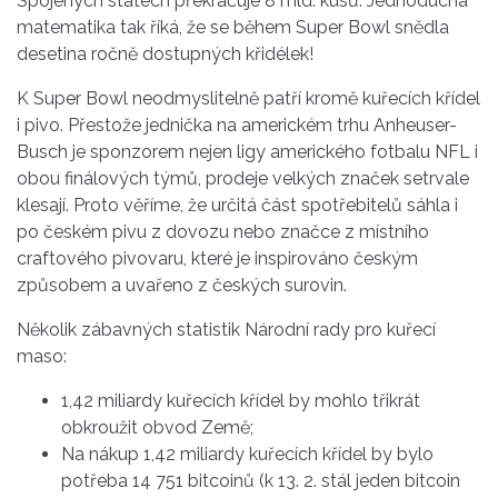
Spojených státech překračuje 8 mld. kusů. Jednoduchá
matematika tak říká, že se během Super Bowl snědla
desetina ročně dostupných křidélek!
K Super Bowl neodmyslitelně patří kromě kuřecích křídel
i pivo. Přestože jednička na americkém trhu Anheuser-
Busch je sponzorem nejen ligy amerického fotbalu NFL i
obou finálových týmů, prodeje velkých značek setrvale
klesají. Proto věříme, že určitá část spotřebitelů sáhla i
po českém pivu z dovozu nebo značce z místního
craftového pivovaru, které je inspirováno českým
způsobem a uvařeno z českých surovin.
Několik zábavných statistik Národní rady pro kuřecí
maso:
1,42 miliardy kuřecích křídel by mohlo třikrát
obkroužit obvod Země;
Na nákup 1,42 miliardy kuřecích křídel by bylo
potřeba 14 751 bitcoinů (k 13. 2. stál jeden bitcoin