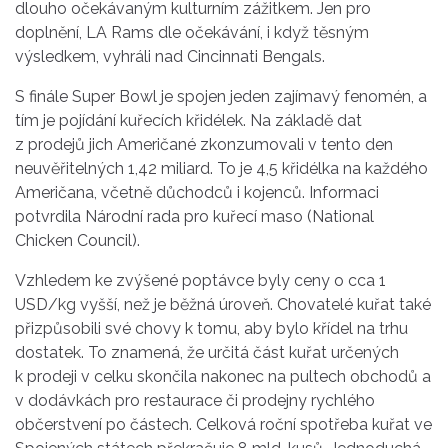
dlouho očekávaným kulturním zážitkem. Jen pro
doplnění, LA Rams dle očekávání, i když těsným
výsledkem, vyhráli nad Cincinnati Bengals.
S finále Super Bowl je spojen jeden zajímavý fenomén, a
tím je pojídání kuřecích křidélek. Na základě dat
z prodejů jich Američané zkonzumovali v tento den
neuvěřitelných 1,42 miliard. To je 4,5 křidélka na každého
Američana, včetně důchodců i kojenců. Informaci
potvrdila Národní rada pro kuřecí maso (National
Chicken Council).
Vzhledem ke zvýšené poptávce byly ceny o cca 1
USD/kg vyšší, než je běžná úroveň. Chovatelé kuřat také
přizpůsobili své chovy k tomu, aby bylo křídel na trhu
dostatek. To znamená, že určitá část kuřat určených
k prodeji v celku skončila nakonec na pultech obchodů a
v dodávkách pro restaurace či prodejny rychlého
občerstvení po částech. Celková roční spotřeba kuřat ve