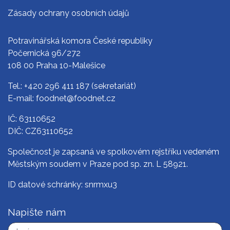
Zásady ochrany osobních údajů
Potravinářská komora České republiky
Počernická 96/272
108 00 Praha 10-Malešice
Tel.:
+420 296 411 187
(sekretariát)
E-mail:
foodnet@foodnet.cz
IČ: 63110652
DIČ: CZ63110652
Společnost je zapsaná ve spolkovém rejstříku vedeném
Městským soudem v Praze pod sp. zn. L 58921.
ID datové schránky: snrmxu3
Napište nám