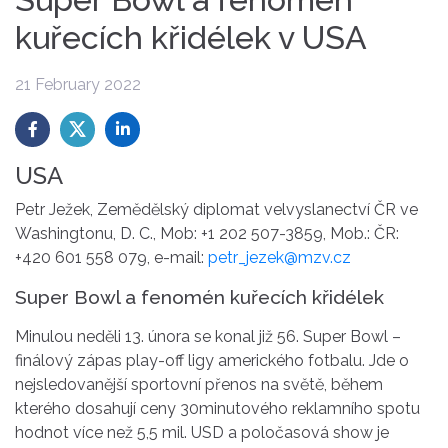
kuřecích křidélek v USA
21 February 2022
USA
Petr Ježek, Zemědělský diplomat velvyslanectví ČR ve
Washingtonu, D. C., Mob: +1 202 507-3859, Mob.: ČR:
+420 601 558 079, e-mail:
petr_jezek@mzv.cz
Super Bowl a fenomén kuřecích křidélek
Minulou neděli 13. února se konal již 56. Super Bowl –
finálový zápas play-off ligy amerického fotbalu. Jde o
nejsledovanější sportovní přenos na světě, během
kterého dosahují ceny 30minutového reklamního spotu
hodnot více než 5,5 mil. USD a poločasová show je