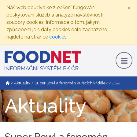
×
Náš web používá ke zlepšení fungování,
poskytování služeb a analýze návštěvnosti
soubory cookies. Informace o tom, jakým
způsobem je s daty cookies dále zacházeno,
najdete na stránce
cookies
.
Aktuality
Super Bowl a fenomén kuřecích křidélek v USA
Aktuality
Super Bowl a fenomén