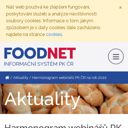
×
Náš web používá ke zlepšení fungování,
poskytování služeb a analýze návštěvnosti
soubory cookies. Informace o tom, jakým
způsobem je s daty cookies dále zacházeno,
najdete na stránce
cookies
.
Aktuality
Harmonogram webinářů PK ČR na rok 2022
Aktuality
Harmonogram webinářů PK