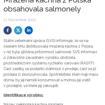
obsahovala salmonely
17 November 2021
Státní veterinární správa (SVS) informuje, že se na
českém trhu distribuovala mražená kachna z Polska,
v níž byla zjištěna přítomnost salmonel. SVS informaci
o zdravotně závadném výrobku obdržela
prostřednictvím systému rychlého varování (RASFF).
Část zásilky se podařilo stáhnout z prodeje, část se již
prodala či zkonzumovala. Spotřebitelé, kteří mají maso
doma, by jej neměli konzumovat a mohou jej vrátit
v prodejně, ve které jej zakoupili.
Identifikace výrobku:
Název: pekingská kachna mražená