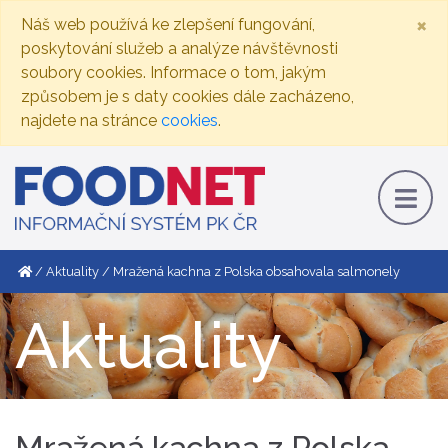
×
Náš web používá ke zlepšení fungování,
poskytování služeb a analýze návštěvnosti
soubory cookies. Informace o tom, jakým
způsobem je s daty cookies dále zacházeno,
najdete na stránce
cookies
.
Aktuality
Mražená kachna z Polska obsahovala salmonely
Aktuality
Mražená kachna z Polska