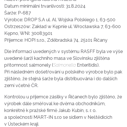
Datum minimální trvanlivosti: 31.8.2024
Šarže: P-687
Výrobce: DROP S.A ul. Al. Wojska Polskiego 1, 63-500
Ostrzeszów: Zakład w Kępnie ul. Wrocławska 7, 63-600
Kępno, WNI: 30083901
Příjemce: HOPI s.r.o., Zděbradská 74, 25101 Říčany
Dle informací uvedených v systému RASFF byla ve výše
uvedené šarži kachního masa ve Slovinsku zjištěna
přítomnost salmonely (
Salmonella
Enteritidis).
Při následném došetřování u polského výrobce bylo pak
zjištěno, že stejná šarže byla distribuována i do dalších
zemí včetně ČR.
Kontrolou u příjemce zásilky v Říčanech bylo zjištěno, že
výrobek dále směřoval ke dvěma obchodníkům,
konkrétně k pražské firmě Jakub Kubín, s. r. o.
a společnosti MART-IN s.r.o se sídlem v Neštědicích
v Ústeckém kraji.