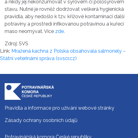
a nikdy jej nekonzumovat v syrovém či polosyrovém
stavu. Nutné je rovněž dodržovat veškerá hygienická
pravidla, aby nedošlo k tzv. křížové kontaminaci další
potraviny a prostředí infikovanou potravinou a kuřecí
maso neomývat. Více
zde
.
Zdroj: SVS
Link:
Mražená kachna z Polska obsahovala salmonely –
Státní veterinární správa (svscr.cz)
Pravidla a informace pro užívání webové stránky
Zásady ochrany osobních údajů
Potravinářská komora České republiky