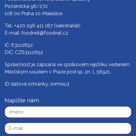
Počernická 96/272
108 00 Praha 10-Malešice
Tel.:
+420 296 411 187
(sekretariát)
E-mail:
foodnet@foodnet.cz
IČ: 63110652
DIČ: CZ63110652
Společnost je zapsaná ve spolkovém rejstříku vedeném
Městským soudem v Praze pod sp. zn. L 58921.
ID datové schránky: snrmxu3
Napište nám