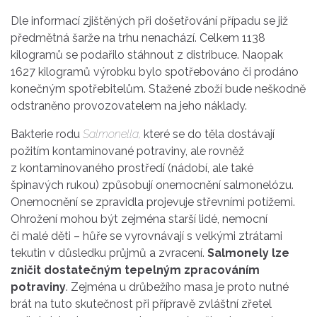
Dle informací zjištěných při došetřování případu se již
předmětná šarže na trhu nenachází. Celkem 1138
kilogramů se podařilo stáhnout z distribuce. Naopak
1627 kilogramů výrobku bylo spotřebováno či prodáno
konečným spotřebitelům. Stažené zboží bude neškodně
odstraněno provozovatelem na jeho náklady.
Bakterie rodu
Salmonella,
které se do těla dostávají
požitím kontaminované potraviny, ale rovněž
z kontaminovaného prostředí (nádobí, ale také
špinavých rukou) způsobují onemocnění salmonelózu.
Onemocnění se zpravidla projevuje střevními potížemi.
Ohrožení mohou být zejména starší lidé, nemocní
či malé děti – hůře se vyrovnávají s velkými ztrátami
tekutin v důsledku průjmů a zvracení.
Salmonely lze
zničit dostatečným tepelným zpracováním
potraviny
. Zejména u drůbežího masa je proto nutné
brát na tuto skutečnost při přípravě zvláštní zřetel