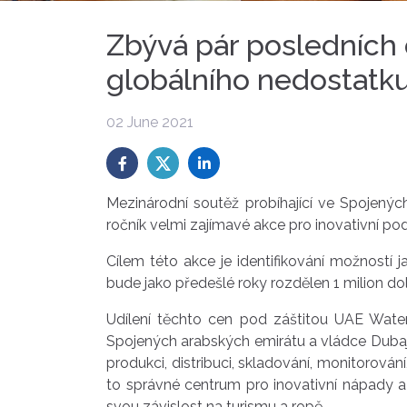
Zbývá pár posledních d
globálního nedostatku
02 June 2021
Mezinárodní soutěž probíhající ve Spojený
ročník velmi zajímavé akce pro inovativní po
Cílem této akce je identifikování možností 
bude jako předešlé roky rozdělen 1 milion do
Udílení těchto cen pod záštitou UAE Wate
Spojených arabských emirátu a vládce Dubaje
produkci, distribuci, skladování, monitorová
to správné centrum pro inovativní nápady a 
svou závislost na turismu a ropě.