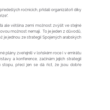
ředešlých ročnících, přidali organizátoři díky
ize“.
á ale většina zemí možnost zvýšit ve stejné
akovou možnost nemají. To je jeden z důvodů,
ž je jednou ze strategií Spojených arabských
é plány zveřejnili v loňském roce i v emirátu
tavy a konference, začínám jejich strategii
stopu, přeci jen se dá říct, že jsou dobře