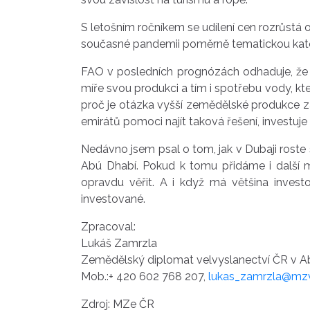
S letošním ročníkem se udílení cen rozrůstá o
současné pandemii poměrně tematickou kategor
FAO v posledních prognózách odhaduje, že s
míře svou produkci a tím i spotřebu vody, k
proč je otázka vyšší zemědělské produkce za
emirátů pomoci najít taková řešení, investu
Nedávno jsem psal o tom, jak v Dubaji roste 
Abú Dhabí. Pokud k tomu přidáme i další me
opravdu věřit. A i když má většina invest
investované.
Zpracoval:
Lukáš Zamrzla
Zemědělský diplomat velvyslanectví ČR v A
Mob.:+ 420 602 768 207,
lukas_zamrzla@mz
Zdroj: MZe ČR