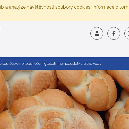
eb a analýze návštěvnosti soubory cookies. Informace o tom
o soutěže o nejlepší řešení globálního nedostatku pitné vody