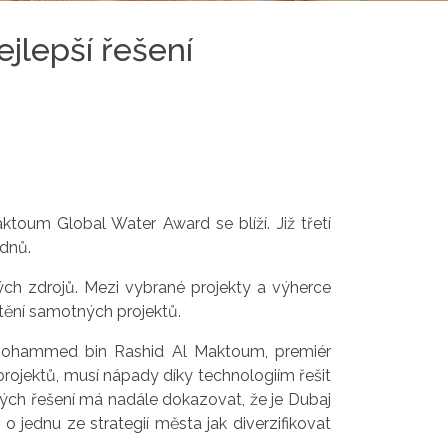
ejlepší řešení
oum Global Water Award se blíží. Již třetí
 dnů.
ných zdrojů. Mezi vybrané projekty a výherce
štění samotných projektů.
h Mohammed bin Rashid Al Maktoum, premiér
rojektů, musí nápady díky technologiím řešit
trých řešení má nadále dokazovat, že je Dubaj
 jednu ze strategií města jak diverzifikovat