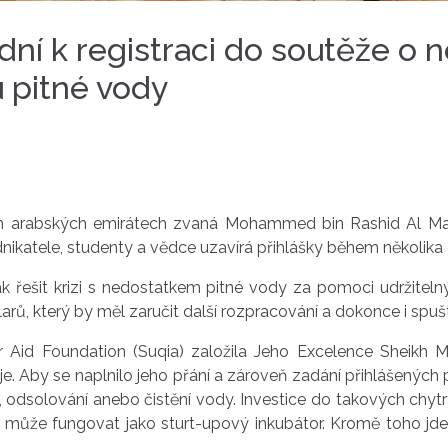
ní k registraci do soutěže o n
 pitné vody
ch arabských emirátech zvaná Mohammed bin Rashid Al Makt
dnikatele, studenty a vědce uzavírá přihlášky během několika
jak řešit krizi s nedostatkem pitné vody za pomoci udržitel
larů, který by měl zaručit další rozpracování a dokonce i spu
r Aid Foundation (Suqia) založila Jeho Excelence Sheik
. Aby se naplnilo jeho přání a zároveň zadání přihlášených p
ní, odsolování anebo čistění vody. Investice do takových chy
může fungovat jako sturt-upový inkubátor. Kromě toho jde o