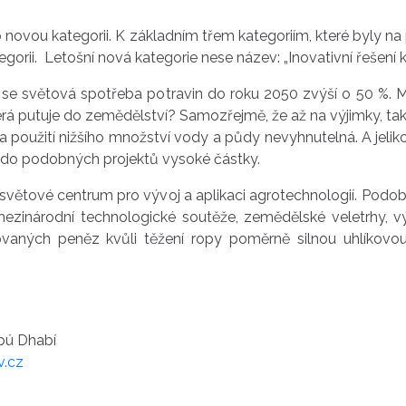
 novou kategorii. K základním třem kategoriím, které byly na p
ii. Letošní nová kategorie nese název: „Inovativní řešení kr
e světová spotřeba potravin do roku 2050 zvýší o 50 %. M
terá putuje do zemědělství? Samozřejmě, že až na výjimky, t
 použití nižšího množství vody a půdy nevyhnutelná. A jeliko
je do podobných projektů vysoké částky.
světové centrum pro vývoj a aplikaci agrotechnologií. Podobn
zinárodní technologické soutěže, zemědělské veletrhy, výs
ovaných peněz kvůli těžení ropy poměrně silnou uhlíkovou 
bú Dhabí
v.cz