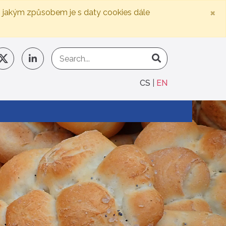
×
, jakým způsobem je s daty cookies dále
CS
EN