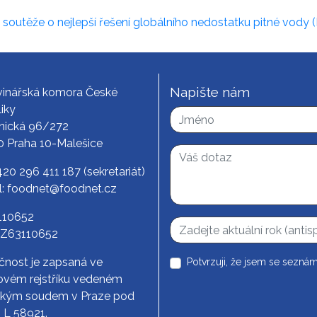
o soutěže o nejlepší řešení globálního nedostatku pitné vody 
Napište nám
vinářská komora České
iky
nická 96/272
0 Praha 10-Malešice
420 296 411 187
(sekretariát)
l:
foodnet@foodnet.cz
3110652
CZ63110652
čnost je zapsaná ve
Potvrzuji, že jsem se seznám
vém rejstříku vedeném
ským soudem v Praze pod
. L 58921.