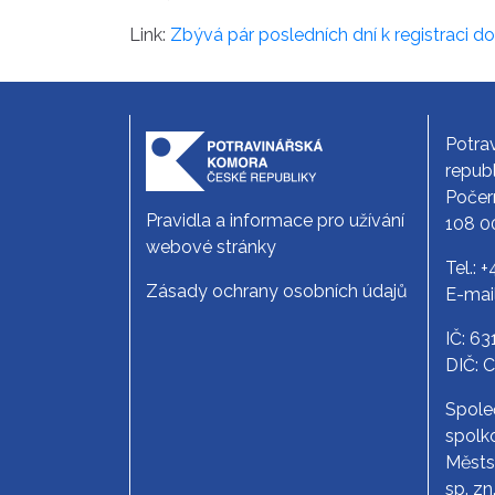
Link:
Zbývá pár posledních dní k registraci d
Potra
republ
Počer
Pravidla a informace pro užívání
108 0
webové stránky
Tel.:
+
Zásady ochrany osobních údajů
E-mai
IČ: 6
DIČ: 
Spole
spolko
Měst
sp. zn