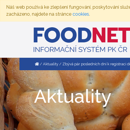
Náš web používá ke zlepšení fungování, poskytování služ
zacházeno, najdete na stránce
cookies
.
Aktuality
Zbývá pár posledních dní k registraci d
Aktuality