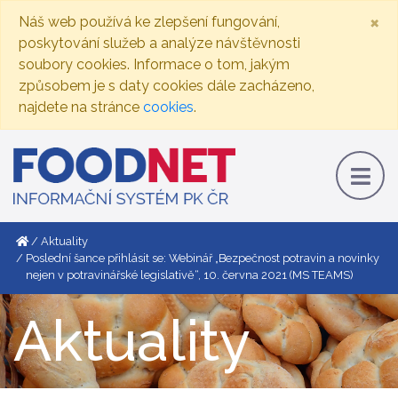
×
Náš web používá ke zlepšení fungování,
poskytování služeb a analýze návštěvnosti
soubory cookies. Informace o tom, jakým
způsobem je s daty cookies dále zacházeno,
najdete na stránce
cookies
.
Aktuality
Poslední šance přihlásit se: Webinář „Bezpečnost potravin a novinky
nejen v potravinářské legislativě“, 10. června 2021 (MS TEAMS)
Aktuality