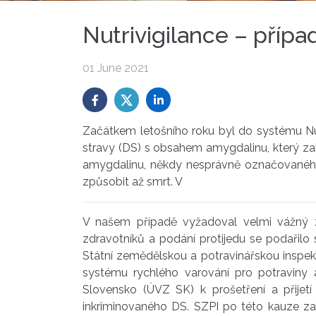
Nutrivigilance – příp
01 June 2021
Začátkem letošního roku byl do systému Nut
stravy (DS) s obsahem amygdalinu, který za
amygdalinu, někdy nesprávně označovaného 
způsobit až smrt. V
V našem případě vyžadoval velmi vážný z
zdravotníků a podání protijedu se podařilo
Státní zemědělskou a potravinářskou inspek
systému rychlého varování pro potraviny
Slovensko (ÚVZ SK) k prošetření a přije
inkriminovaného DS. SZPI po této kauze zah