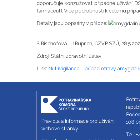
doporučuje konzultovat případné užívání DS
farmaceut). Více podrobností k celému případ
Detaily jsou popsány v příloze:
S.Bischofová - J.Ruprich, CZVP SZÚ, 28.5.20
Zdroj: Státní zdravotní ústav
Link:
Nutrivigilance – případ otravy amygdal
Potra
republ
Počer
Pravidla a informace pro užívání
108 0
webové stránky
Tel.:
+