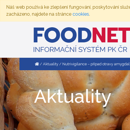
Náš web používá ke zlepšení fungování, poskytování služ
zacházeno, najdete na stránce
cookies
.
Aktuality
Nutrivigilance – případ otravy amygda
Aktuality