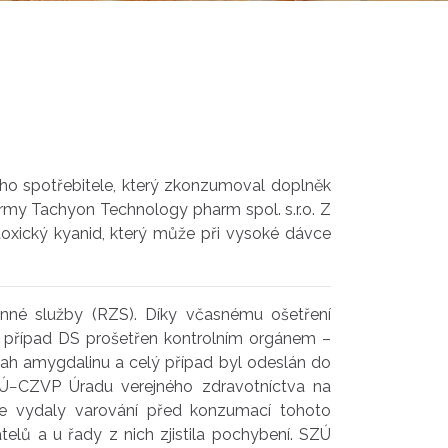
ého spotřebitele, který zkonzumoval doplněk
rmy Tachyon Technology pharm spol. s.r.o. Z
oxický kyanid, který může při vysoké dávce
nné služby (RZS). Díky včasnému ošetření
lý případ DS prošetřen kontrolním orgánem –
sah amygdalinu a celý případ byl odeslán do
ZÚ−CZVP Úradu verejného zdravotníctva na
ce vydaly varování před konzumací tohoto
elů a u řady z nich zjistila pochybení. SZÚ