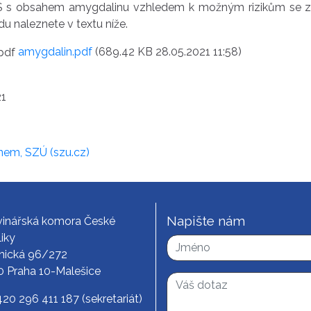
 s obsahem amygdalinu vzhledem k možným rizikům se zdravo
u naleznete v textu níže.
amygdalin.pdf
(689.42 KB 28.05.2021 11:58)
21
inem, SZÚ (szu.cz)
Napište nám
vinářská komora České
iky
nická 96/272
0 Praha 10-Malešice
420 296 411 187
(sekretariát)