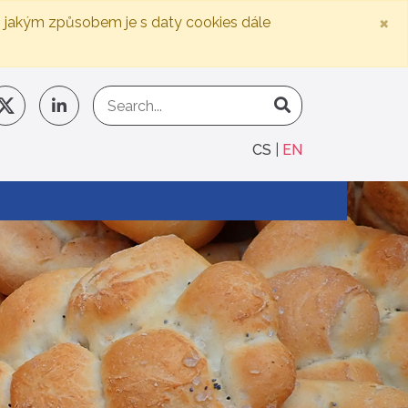
×
, jakým způsobem je s daty cookies dále
CS
EN