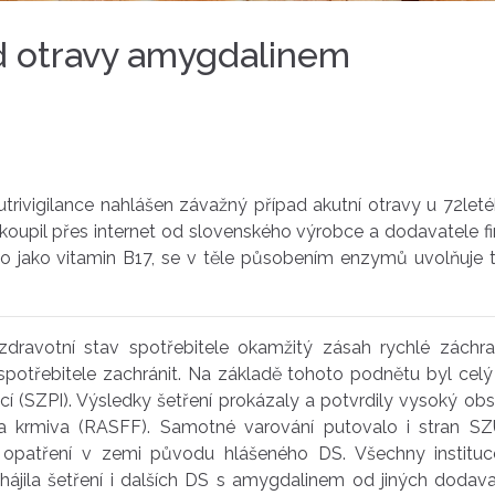
ad otravy amygdalinem
rivigilance nahlášen závažný případ akutní otravy u 72let
koupil přes internet od slovenského výrobce a dodavatele fi
jako vitamin B17, se v těle působením enzymů uvolňuje t
dravotní stav spotřebitele okamžitý zásah rychlé záchra
 spotřebitele zachránit. Na základě tohoto podnětu byl ce
cí (SZPI). Výsledky šetření prokázaly a potvrdily vysoký ob
 a krmiva (RASFF). Samotné varování putovalo i stran S
tí opatření v zemi původu hlášeného DS. Všechny institu
ájila šetření i dalších DS s amygdalinem od jiných dodavat