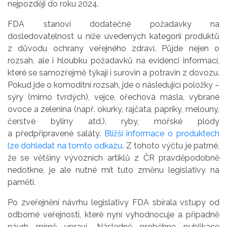
nejpozději do roku 2024.
FDA stanoví dodatečné požadavky na
dosledovatelnost u níže uvedených kategorií produktů
z důvodu ochrany veřejného zdraví. Půjde nejen o
rozsah, ale i hloubku požadavků na evidenci informací,
které se samozřejmě týkají i surovin a potravin z dovozu.
Pokud jde o komoditní rozsah, jde o následující položky –
sýry (mimo tvrdých), vejce, ořechová másla, vybrané
ovoce a zelenina (např. okurky, rajčata, papriky, melouny,
čerstvé byliny atd.), ryby, mořské plody
a předpřipravené saláty.
Bližší informace o produktech
lze dohledat na tomto odkazu
. Z tohoto výčtu je patrné,
že se většiny vývozních artiklů z ČR pravděpodobně
nedotkne, je ale nutné mít tuto změnu legislativy na
paměti.
Po zveřejnění návrhu legislativy FDA sbírala vstupy od
odborné veřejnosti, které nyní vyhodnocuje a případně
návrh mírně upraví. Následně proběhne publikace