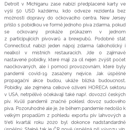
Detroit v Michiganu zase nabízí předplacené karty ve
výši 50 USD každému, kdo odveze rezidenta bez
možnosti dopravy do očkovacího centra. New Jersey
přišlo s pobídkou ve formě jednoho piva zdarma, pokud
se očkovaný prokáže průkazem v jednom
z participujících pivovarů a brewpubů. Podobně stát
Connecticut nabízí jeden nápoj zdarma (alkoholický i
nealko) v místních restauracích. Jde o zajímavě
nastavené pobídky, které mají za cíl nejen zvýšit počet
naočkovaných, ale i pomoci provozovnám, které byly
pandemií covid-19 zasaženy nejvíce. Jak úspěšné
propagační akce budou, ukáže blízká budoucnost.
Pobídky, ale zejména celkové oživení HORECA sektoru
v USA, netrpělivě očekávají také např. dovozci českých
piv. Kvůli pandemii značně poklesl dovoz sudového
piva. Pozoruhodné ale je, že během pandemie nedošlo k
velkým propadům z pohledu exportu piv lahvových a
třetí kvartál roku 2020 byl dokonce nadstandardně
úspěšný. Stejně tak je ČR nově úspěšná při vývozu vín.