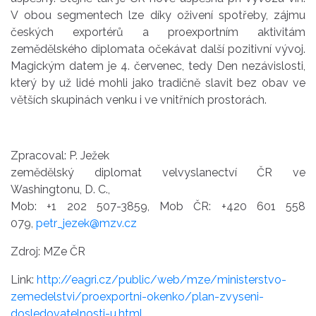
V obou segmentech lze díky oživení spotřeby, zájmu
českých exportérů a proexportním aktivitám
zemědělského diplomata očekávat další pozitivní vývoj.
Magickým datem je 4. červenec, tedy Den nezávislosti,
který by už lidé mohli jako tradičně slavit bez obav ve
větších skupinách venku i ve vnitřních prostorách.
Zpracoval: P. Ježek
zemědělský diplomat velvyslanectví ČR ve
Washingtonu, D. C.,
Mob: +1 202 507-3859, Mob ČR: +420 601 558
079,
petr_jezek@mzv.cz
Zdroj: MZe ČR
Link:
http://eagri.cz/public/web/mze/ministerstvo-
zemedelstvi/proexportni-okenko/plan-zvyseni-
dosledovatelnosti-u.html