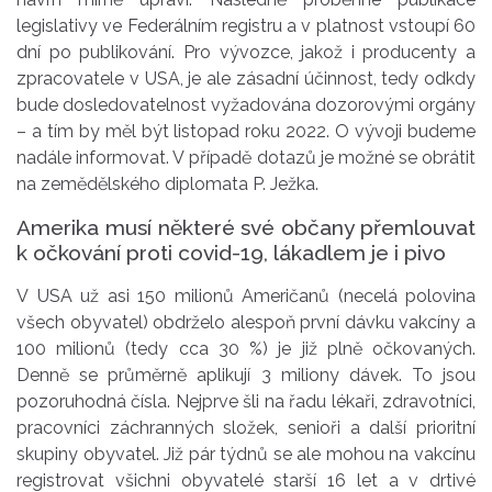
legislativy ve Federálním registru a v platnost vstoupí 60
dní po publikování. Pro vývozce, jakož i producenty a
zpracovatele v USA, je ale zásadní účinnost, tedy odkdy
bude dosledovatelnost vyžadována dozorovými orgány
– a tím by měl být listopad roku 2022. O vývoji budeme
nadále informovat. V případě dotazů je možné se obrátit
na zemědělského diplomata P. Ježka.
Amerika musí některé své občany přemlouvat
k očkování proti covid-19, lákadlem je i pivo
V USA už asi 150 milionů Američanů (necelá polovina
všech obyvatel) obdrželo alespoň první dávku vakcíny a
100 milionů (tedy cca 30 %) je již plně očkovaných.
Denně se průměrně aplikují 3 miliony dávek. To jsou
pozoruhodná čísla. Nejprve šli na řadu lékaři, zdravotníci,
pracovníci záchranných složek, senioři a další prioritní
skupiny obyvatel. Již pár týdnů se ale mohou na vakcínu
registrovat všichni obyvatelé starší 16 let a v drtivé