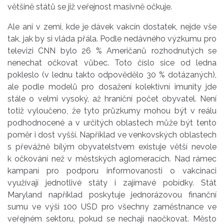
většině států se již veřejnost masivně očkuje.
Ale ani v zemi, kde je dávek vakcín dostatek, nejde vše
tak, jak by si vláda přála. Podle nedávného výzkumu pro
televizi CNN bylo 26 % Američanů rozhodnutých se
nenechat očkovat vůbec. Toto číslo sice od ledna
pokleslo (v lednu takto odpovědělo 30 % dotázaných),
ale podle modelů pro dosažení kolektivní imunity jde
stále o velmi vysoký, až hraniční počet obyvatel. Není
totiž vyloučeno, že tyto průzkumy mohou být v reálu
podhodnocené a v určitých oblastech může být tento
poměr i dost vyšší. Například ve venkovských oblastech
s převážně bílým obyvatelstvem existuje větší nevole
k očkování než v městských aglomeracích. Nad rámec
kampaní pro podporu informovanosti o vakcinaci
využívají jednotlivé státy i zajímavé pobídky. Stát
Maryland například poskytuje jednorázovou finanční
sumu ve výši 100 USD pro všechny zaměstnance ve
veřejném sektoru, pokud se nechají naočkovat. Město