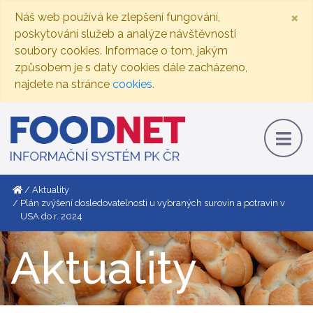
×
Náš web používá ke zlepšení fungování,
poskytování služeb a analýze návštěvnosti
soubory cookies. Informace o tom, jakým
způsobem je s daty cookies dále zacházeno,
najdete na stránce
cookies
.
Aktuality
Plán zvýšení dosledovatelnosti u vybraných surovin a potravin v
USA do r. 2024
Aktuality