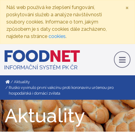
×
Náš web používá ke zlepšení fungování,
poskytování služeb a analýze návštěvnosti
soubory cookies. Informace o tom, jakým
způsobem je s daty cookies dále zacházeno,
najdete na stránce
cookies
.
Aktuality
Rusko vyvinulo první vakcínu proti koronaviru určenou pro
hospodářská i domácí zvířata
Aktuality