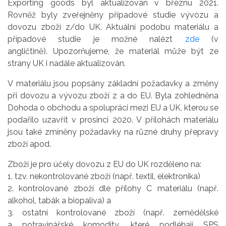
Exporting goods byl aktualizován v březnu 2021.
Rovněž byly zveřejněny případové studie vývozu a
dovozu zboží z/do UK. Aktuální podobu materiálu a
případové studie je možné nalézt
zde
(v
angličtině). Upozorňujeme, že materiál může být ze
strany UK i nadále aktualizován.
V materiálu jsou popsány základní požadavky a změny
při dovozu a vývozu zboží z a do EU. Byla zohledněna
Dohoda o obchodu a spolupráci mezi EU a UK, kterou se
podařilo uzavřít v prosinci 2020. V přílohách materiálu
jsou také zmíněny požadavky na různé druhy přepravy
zboží apod.
Zboží je pro účely dovozu z EU do UK rozděleno na:
1. tzv. nekontrolované zboží (např. textil, elektronika)
2. kontrolované zboží dle přílohy C materiálu (např.
alkohol, tabák a biopaliva) a
3. ostatní kontrolované zboží (např. zemědělské
a potravinářské komodity, které podléhají SPS