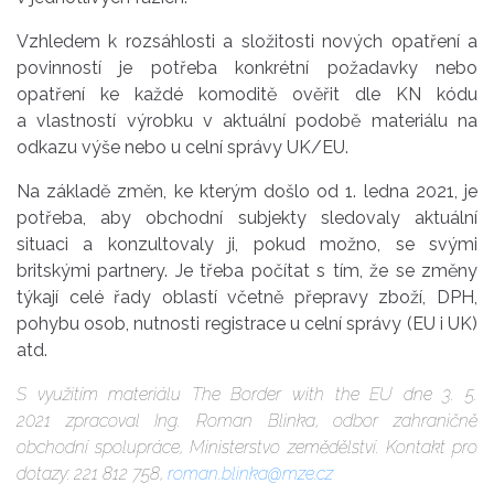
Vzhledem k rozsáhlosti a složitosti nových opatření a
povinností je potřeba konkrétní požadavky nebo
opatření ke každé komoditě ověřit dle KN kódu
a vlastností výrobku v aktuální podobě materiálu na
odkazu výše nebo u celní správy UK/EU.
Na základě změn, ke kterým došlo od 1. ledna 2021, je
potřeba, aby obchodní subjekty sledovaly aktuální
situaci a konzultovaly ji, pokud možno, se svými
britskými partnery. Je třeba počítat s tím, že se změny
týkají celé řady oblastí včetně přepravy zboží, DPH,
pohybu osob, nutnosti registrace u celní správy (EU i UK)
atd.
S využitím materiálu
The
Border
with
the
EU
dne
3
.
5
.
202
1
zpracoval
Ing.
Roman Blinka, odbor zahraničně
obchodní spolupráce, M
inisterstvo zemědělství
. Kontakt
pro
dotazy:
221 812
758
,
roman.blinka@mze.cz