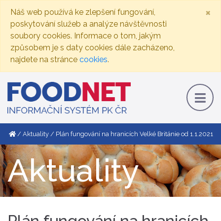
×
Náš web používá ke zlepšení fungování,
poskytování služeb a analýze návštěvnosti
soubory cookies. Informace o tom, jakým
způsobem je s daty cookies dále zacházeno,
najdete na stránce
cookies
.
Aktuality
Plán fungování na hranicích Velké Británie od 1.1.2021
Aktuality
Plán fungování na hranicích