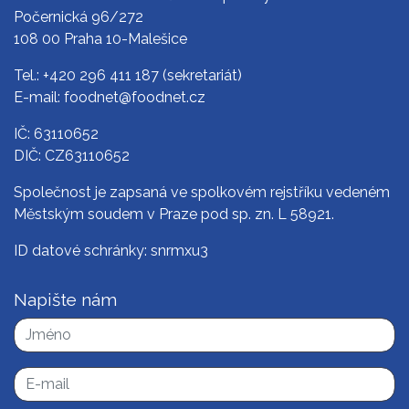
Počernická 96/272
108 00 Praha 10-Malešice
Tel.:
+420 296 411 187
(sekretariát)
E-mail:
foodnet@foodnet.cz
IČ: 63110652
DIČ: CZ63110652
Společnost je zapsaná ve spolkovém rejstříku vedeném
Městským soudem v Praze pod sp. zn. L 58921.
ID datové schránky: snrmxu3
Napište nám