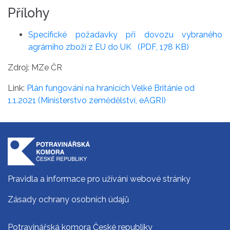
Přílohy
Specifické požadavky při dovozu vybraného
agrárního zboží z EU do UK
(PDF, 178 KB)
Zdroj: MZe ČR
Link:
Plán fungování na hranicích Velké Británie od
1.1.2021 (Ministerstvo zemědělství, eAGRI)
Pravidla a informace pro užívání webové stránky
Zásady ochrany osobních údajů
Potravinářská komora České republiky