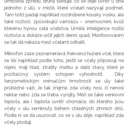
umístěna zpředu, druhá sleduje, co se děje uvnitř u dna
jednoho z úlů, v místě, které včelaři nazývají podmet.
Tam totiž padají například rozdrobené kousky vosku, ale
také roztoči, způsobující varroázu – onemocnění, kvůli
kterému hynou celá včelstva. Umělá inteligence rozliší
roztoče a dokáže určit jejich denní spad. Monitorováním
se tak dá nákaza mezi včelami odhalit.
Mikrofon zase zaznamenává frekvenci hučení včel, která
se liší například podle toho, jestli se včely připravují na
rojení, mají hlad, ztratily matku a další stavy, které je
počítačový systém schopen vyhodnotit. Díky
tenzometrickým snímačům hmotnosti se úly také
průběžně váží. Je tak zřejmé, zda včely nosí, či nenosí
nektar nebo zda se třeba vyrojily. Měří se také venkovní
teplota, ale i teplota uvnitř chomáče, do kterého jsou
včely v úlu semknuty během chladných zimních dnů.
Podle ní se dá usuzovat, co se v úlu děje, například zda
včely plodují.