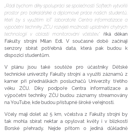
„Rádi bychom díky spolupráci se společností Softech vytvořili
prostor pro bakalářské a diplomové práce našich studentů,
kteří by s využitím IoT laboratoře Centra informatizace a
výpočetní techniky ZČU rozvíjeli možnosti uplatnění chytrých
technologií v oblasti monitorování včelstev,“
říká děkan
Fakulty strojní Milan Edl. V současné době začínají
senzory sbírat potřebná data, která pak budou k
dispozici studentům.
V plánu jsou také soutěže pro účastníky Dětské
technické univerzity Fakulty strojní a využití záznamů z
kamer při přednáškách posluchačů Univerzity třetího
věku ZČU. Díky podpoře Centra informatizace a
výpočetní techniky ZČU budou záznamy streamovány
na YouTube, kde budou přístupné široké veřejnosti.
Včely mají dolet až 5 km, včelstva z Fakulty strojní by
tak mohla sbírat nektar a opylovat květy i v blízkosti
Borské přehrady. Nejde přitom o jediná důkladně