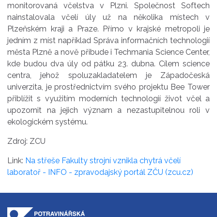
monitorovaná včelstva v Plzni. Společnost Softech
nainstalovala včelí úly už na několika místech v
Plzeňském kraji a Praze. Přímo v krajské metropoli je
jedním z míst například Správa informačních technologií
města Plzně a nově přibude i Techmania Science Center,
kde budou dva úly od pátku 23. dubna. Cílem science
centra, jehož spoluzakladatelem je Západočeská
univerzita, je prostřednictvím svého projektu Bee Tower
přiblížit s využitím moderních technologií život včel a
upozornit na jejich význam a nezastupitelnou roli v
ekologickém systému.
Zdroj: ZCU
Link:
Na střeše Fakulty strojní vznikla chytrá včelí
laboratoř - INFO - zpravodajský portál ZČU (zcu.cz)