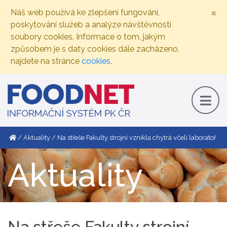
×
Náš web používá ke zlepšení fungování,
poskytování služeb a analýze návštěvnosti
soubory cookies. Informace o tom, jakým
způsobem je s daty cookies dále zacházeno,
najdete na stránce
cookies
.
Aktuality
Na střeše Fakulty strojní vznikla chytrá včelí laboratoř
Aktuality
Na střeše Fakulty strojní