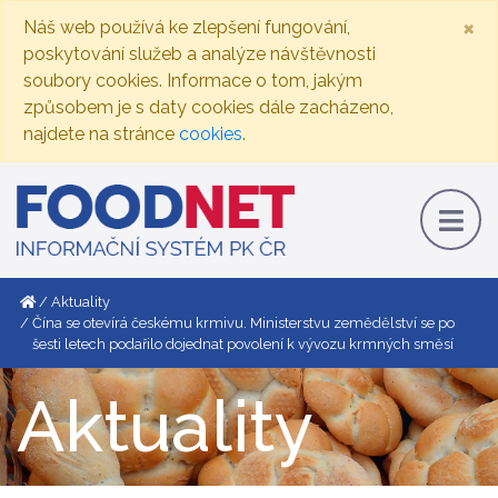
×
Náš web používá ke zlepšení fungování,
poskytování služeb a analýze návštěvnosti
soubory cookies. Informace o tom, jakým
způsobem je s daty cookies dále zacházeno,
najdete na stránce
cookies
.
Aktuality
Čína se otevírá českému krmivu. Ministerstvu zemědělství se po
šesti letech podařilo dojednat povolení k vývozu krmných směsí
Aktuality