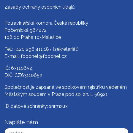
Zásady ochrany osobních údajů
Potravinářská komora České republiky
Počernická 96/272
108 00 Praha 10-Malešice
Tel.:
+420 296 411 187
(sekretariát)
E-mail:
foodnet@foodnet.cz
IČ: 63110652
DIČ: CZ63110652
Společnost je zapsaná ve spolkovém rejstříku vedeném
Městským soudem v Praze pod sp. zn. L 58921.
ID datové schránky: snrmxu3
Napište nám