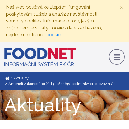
×
Náš web používá ke zlepšení fungování,
poskytování služeb a analýze návštěvnosti
soubory cookies. Informace o tom, jakým
způsobem je s daty cookies dále zacházeno,
najdete na stránce
cookies
.
Aktuality
Američtí zákonodárci žádají přísnější podmínky pro dovoz máku
Aktuality