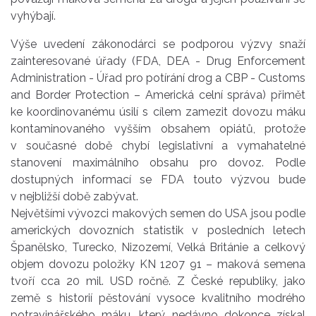
vyhýbají.
Výše uvedení zákonodárci se podporou výzvy snaží
zainteresované úřady (FDA, DEA - Drug Enforcement
Administration - Úřad pro potírání drog a CBP - Customs
and Border Protection – Americká celní správa) přimět
ke koordinovanému úsilí s cílem zamezit dovozu máku
kontaminovaného vyšším obsahem opiátů, protože
v současné době chybí legislativní a vymahatelné
stanovení maximálního obsahu pro dovoz. Podle
dostupných informací se FDA touto výzvou bude
v nejbližší době zabývat.
Největšími vývozci makových semen do USA jsou podle
amerických dovozních statistik v posledních letech
Španělsko, Turecko, Nizozemí, Velká Británie a celkový
objem dovozu položky KN 1207 91 – maková semena
tvoří cca 20 mil. USD ročně. Z České republiky, jako
země s historií pěstování vysoce kvalitního modrého
potravinářského máku, který nedávno dokonce získal