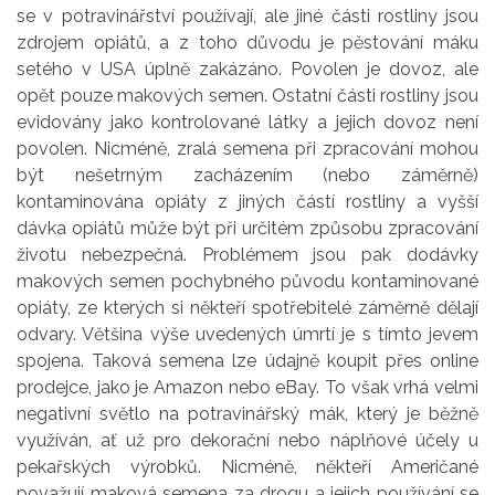
se v potravinářství používají, ale jiné části rostliny jsou
zdrojem opiátů, a z toho důvodu je pěstování máku
setého v USA úplně zakázáno. Povolen je dovoz, ale
opět pouze makových semen. Ostatní části rostliny jsou
evidovány jako kontrolované látky a jejich dovoz není
povolen. Nicméně, zralá semena při zpracování mohou
být nešetrným zacházením (nebo záměrně)
kontaminována opiáty z jiných částí rostliny a vyšší
dávka opiátů může být při určitém způsobu zpracování
životu nebezpečná. Problémem jsou pak dodávky
makových semen pochybného původu kontaminované
opiáty, ze kterých si někteří spotřebitelé záměrně dělají
odvary. Většina výše uvedených úmrtí je s tímto jevem
spojena. Taková semena lze údajně koupit přes online
prodejce, jako je Amazon nebo eBay. To však vrhá velmi
negativní světlo na potravinářský mák, který je běžně
využíván, ať už pro dekorační nebo náplňové účely u
pekařských výrobků. Nicméně, někteří Američané
považují maková semena za drogu a jejich používání se