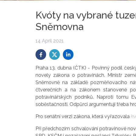
Kvóty na vybrané tuz
Sněmovna
14 April 2021
Praha 13. dubna (ČTK) - Povinný podíl čes
novely zákona o potravinách. Ministr zem
Sněmovně na základě pozměňovacího náv
čtverečních a na zákonem stanovené potr
potravinářských podniků. Naproti tomu E
soběstačnosti. Odpůrci argumentují třeba hr
Pro senátní verzi zákona, která vyřazovala
kv
Při předchozím schvalování potravinové nov
SPD, KSČM i nezařazení poslanci Trikolóry. 