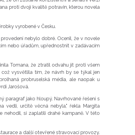
a proti dvojí kvalitě potravin, kterou novela
ýrobky vyrobené v Česku.
 provedení nebylo dobré. Ocenil, že v novele
icím nebo úřadům, upřednostnit v zadávacím
la Tomana, že ztratil odvahu jít proti všem
ž vysvětlila tím, že návrh by se týkal jen
 prolhaná probruselská média, ale naopak u
vrdí Jarošová.
ný paragraf jako hloupý. Navrhované řešení s
 vedli, určitě věcná nebyla," řekla Margita
 nehodil, si zaplatili drahé kampaně. V této
taurace a další otevřené stravovací provozy.