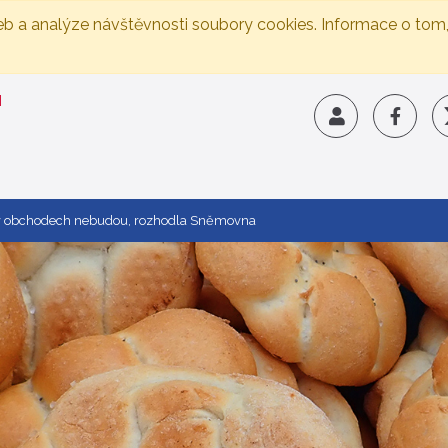
eb a analýze návštěvnosti soubory cookies. Informace o tom
 v obchodech nebudou, rozhodla Sněmovna