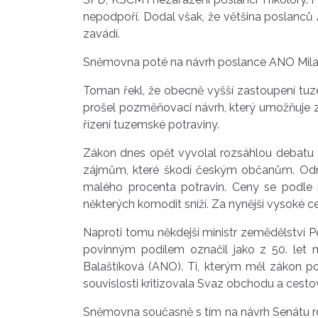
nepodpoří. Dodal však, že většina poslanců A
zavádí.
Sněmovna poté na návrh poslance ANO Milan
Toman řekl, že obecně vyšší zastoupení tuze
prošel pozměňovací návrh, který umožňuje 
řízení tuzemské potraviny.
Zákon dnes opět vyvolal rozsáhlou debatu z
zájmům, které škodí českým občanům. Odmít
malého procenta potravin. Ceny se podle n
některých komodit sníží. Za nynější vysoké ce
Naproti tomu někdejší ministr zemědělství P
povinným podílem označil jako z 50. let mi
Balaštíková (ANO). Ti, kterým měl zákon pom
souvislosti kritizovala Svaz obchodu a cestov
Sněmovna současně s tím na návrh Senátu roz