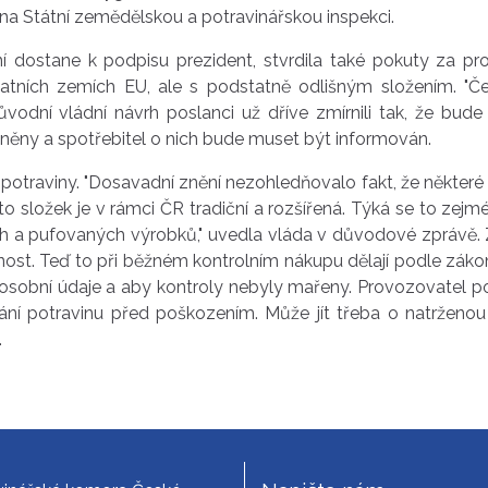
a Státní zemědělskou a potravinářskou inspekci.
dostane k podpisu prezident, stvrdila také pokuty za prod
atních zemích EU, ale s podstatně odlišným složením. "Češ
ůvodní vládní návrh poslanci už dříve zmírnili tak, že bude
něny a spotřebitel o nich bude muset být informován.
 potraviny. "Dosavadní znění nezohledňovalo fakt, že někter
hto složek je v rámci ČR tradiční a rozšířená. Týká se to ze
h a pufovaných výrobků," uvedla vláda v důvodové zprávě
nost. Teď to při běžném kontrolním nákupu dělají podle záko
né osobní údaje a aby kontroly nebyly mařeny. Provozovatel 
rání potravinu před poškozením. Může jít třeba o natrženou
.