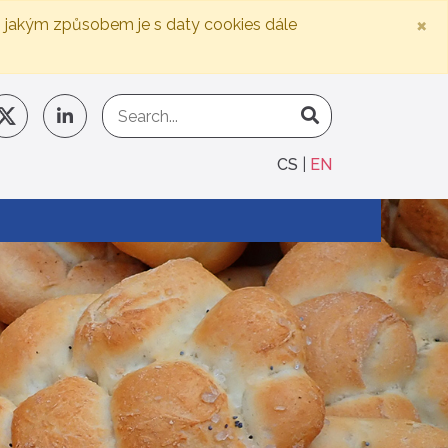
×
, jakým způsobem je s daty cookies dále
CS
EN