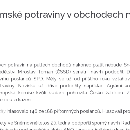
emské potraviny v obchodech 
kých potravin na pultech obchodů nakonec platit nebude. S
ědělství Miroslav Toman (ČSSD) senátní návrh podpořil.
rhu poslanců SPD. Měly se už od příštího roku vztaho
aviny. Novinku už dříve podpořily například Agrární 
vropská komise kvůli
kvótám
pohrozila Česku žalobou. 
ozbou zdražení.
óty
, hlasovalo 146 ze 188 přítomných poslanců. Hlasovali pro
ely ve Sněmovně letos 20. ledna podpořili sporný návrh Rad
Předseda poslaneckého klubu ANO Jaroslav Faltýnek dnes řekl