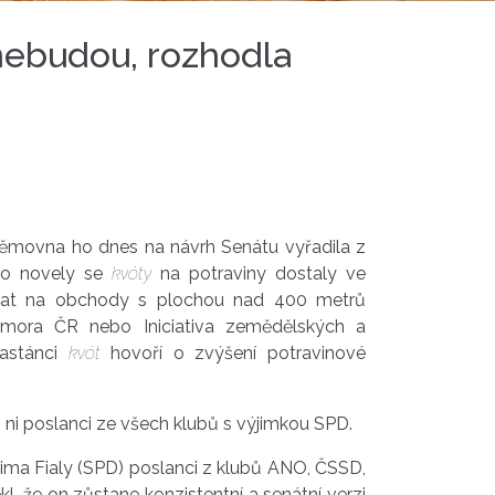
nebudou, rozhodla
němovna ho dnes na návrh Senátu vyřadila z
 Do novely se
kvóty
na potraviny dostaly ve
vat na obchody s plochou nad 400 metrů
komora ČR nebo Iniciativa zemědělských a
Zastánci
kvót
hovoří o zvýšení potravinové
 ni poslanci ze všech klubů s výjimkou SPD.
ima Fialy (SPD) poslanci z klubů ANO, ČSSD,
, že on zůstane konzistentní a senátní verzi