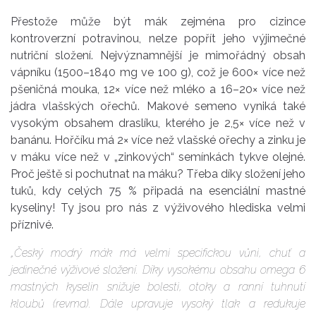
Přestože může být mák zejména pro cizince
kontroverzní potravinou, nelze popřít jeho výjimečné
nutriční složení. Nejvýznamnější je mimořádný obsah
vápníku (1500–1840 mg ve 100 g), což je 600× více než
pšeničná mouka, 12× více než mléko a 16–20× více než
jádra vlašských ořechů. Makové semeno vyniká také
vysokým obsahem draslíku, kterého je 2,5× více než v
banánu. Hořčíku má 2× více než vlašské ořechy a zinku je
v máku více než v „zinkových“ semínkách tykve olejné.
Proč ještě si pochutnat na máku? Třeba díky složení jeho
tuků, kdy celých 75 % připadá na esenciální mastné
kyseliny! Ty jsou pro nás z výživového hlediska velmi
příznivé.
„Český modrý mák má velmi specifickou vůni, chuť a
jedinečné výživové složení. Díky vysokému obsahu omega 6
mastných kyselin snižuje bolesti, otoky a ranní tuhnutí
kloubů (revma). Dále upravuje vysoký tlak a redukuje