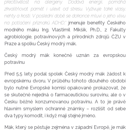
přecitlivělost na alergeny. Dodává energii, pomáhá
zkvalitňovat paměť i ulevit od stresu. Vyživuje také vlasy,
nehty a kosti. V poslední době se dokonce mluví o jeho vlivu
na potlačení příznaků ADHD,“
jmenuje benefity Českého
modrého máku Ing. Vlastimil Mikšík, Ph.D., z Fakulty
agrobiologie, potravinových a přírodních zdrojů ČZU v
Praze a spolku Český modrý mák.
Český modrý mák konečně uznán za evropskou
potravinu
Před 5,5 lety podal spolek Český modrý mák žádost k
evropskému dvoru. V průběhu tohoto dlouhého období
bylo nutné Evropské komisi opakovaně prokazovat, že
se skutečně nejedná o farmaceutickou surovinu, ale o v
Česku běžně konzumovanou potravinu. A to je právě
hlavním smyslem ochranné známky – rozlišit od sebe
dva typy komodit, i když mají stejné jméno.
Mák, který se pěstuje zejména v západní Evropě, je mák