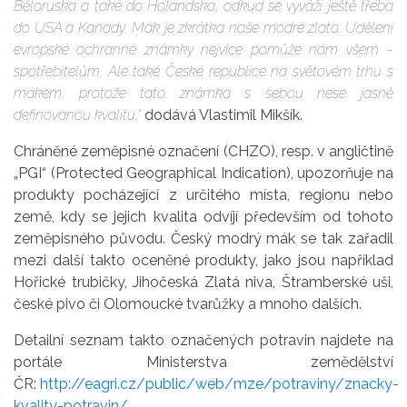
Běloruska a také do Holandska, odkud se vyváží ještě třeba
do USA a Kanady. Mák je zkrátka naše modré zlato. Udělení
evropské ochranné známky nejvíce pomůže nám všem –
spotřebitelům. Ale také České republice na světovém trhu s
mákem, protože tato známka s sebou nese jasně
definovanou kvalitu,“
dodává Vlastimil Mikšík.
Chráněné zeměpisné označení (CHZO), resp. v angličtině
„PGI“ (Protected Geographical Indication), upozorňuje na
produkty pocházející z určitého místa, regionu nebo
země, kdy se jejich kvalita odvíjí především od tohoto
zeměpisného původu. Český modrý mák se tak zařadil
mezi další takto oceněné produkty, jako jsou například
Hořické trubičky, Jihočeská Zlatá niva, Štramberské uši,
české pivo či Olomoucké tvarůžky a mnoho dalších.
Detailní seznam takto označených potravin najdete na
portále Ministerstva zemědělství
ČR:
http://eagri.cz/public/web/mze/potraviny/znacky-
kvality-potravin/