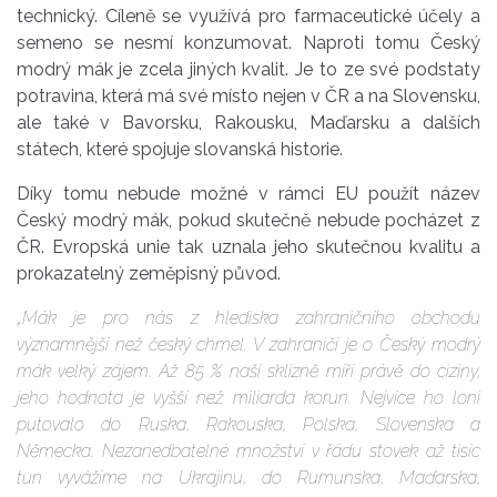
technický. Cíleně se využívá pro farmaceutické účely a
semeno se nesmí konzumovat. Naproti tomu Český
modrý mák je zcela jiných kvalit. Je to ze své podstaty
potravina, která má své místo nejen v ČR a na Slovensku,
ale také v Bavorsku, Rakousku, Maďarsku a dalších
státech, které spojuje slovanská historie.
Díky tomu nebude možné v rámci EU použít název
Český modrý mák, pokud skutečně nebude pocházet z
ČR. Evropská unie tak uznala jeho skutečnou kvalitu a
prokazatelný zeměpisný původ.
„Mák je pro nás z hlediska zahraničního obchodu
významnější než český chmel. V zahraničí je o Český modrý
mák velký zájem. Až 85 % naší sklizně míří právě do ciziny,
jeho hodnota je vyšší než miliarda korun. Nejvíce ho loni
putovalo do Ruska, Rakouska, Polska, Slovenska a
Německa. Nezanedbatelné množství v řádu stovek až tisíc
tun vyvážíme na Ukrajinu, do Rumunska, Maďarska,