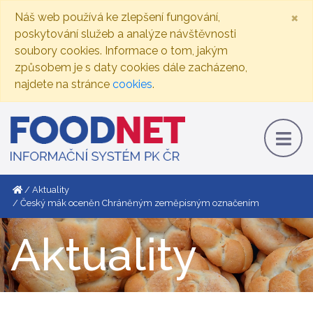
×
Náš web používá ke zlepšení fungování,
poskytování služeb a analýze návštěvnosti
soubory cookies. Informace o tom, jakým
způsobem je s daty cookies dále zacházeno,
najdete na stránce
cookies
.
Aktuality
Český mák oceněn Chráněným zeměpisným označením
Aktuality