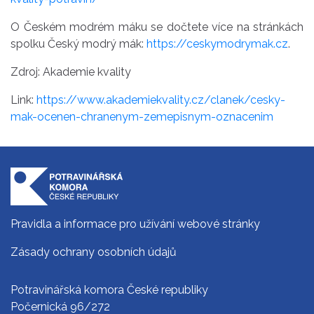
O Českém modrém máku se dočtete více na stránkách
spolku Český modrý mák:
https://ceskymodrymak.cz
.
Zdroj: Akademie kvality
Link:
https://www.akademiekvality.cz/clanek/cesky-
mak-ocenen-chranenym-zemepisnym-oznacenim
Pravidla a informace pro užívání webové stránky
Zásady ochrany osobních údajů
Potravinářská komora České republiky
Počernická 96/272