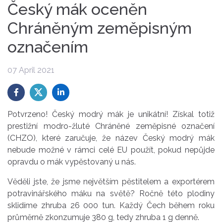
Český mák oceněn
Chráněným zeměpisným
označením
07 April 2021
Potvrzeno! Český modrý mák je unikátní! Získal totiž
prestižní modro-žluté Chráněné zeměpisné označení
(CHZO), které zaručuje, že název Český modrý mák
nebude možné v rámci celé EU použít, pokud nepůjde
opravdu o mák vypěstovaný u nás.
Věděli jste, že jsme největším pěstitelem a exportérem
potravinářského máku na světě? Ročně této plodiny
sklidíme zhruba 26 000 tun. Každý Čech během roku
průměrně zkonzumuje 380 g, tedy zhruba 1 g denně.