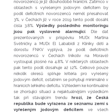
novorozenců je již dlouhodobě hraniční. Zatímco v
oblastech s vyřešeným jodovým deficitem by
podíl deficitních novorozenců neměl přesahovat
3%, v Čechách již v roce 2019 tento podíl dosáhl
čísla 3.8%.
Výsledky posledního monitoringu
jsou pak vysloveně alarmující
. Dle dat
prezentovaných v příspěvku MUDr. Martina
Světničky a MUDr. El Lababidi z Kliniky dětí a
dorostu FNKV vyplývá, že podíl deficitních
novorozenců v Čechách (nikoliv na Moravě)
vystoupal plošně na 4.8%. V některých oblastech
pak tento podíl dosahuje až 12%. Celkově pouze
několik okresů splňuje kritéria pro vyřešený
jodovým deficit, ostatním se pohybují minimálně v
hranicích lehkého deficitu. Vzhledem ke kontinuálně
se zhoršující situaci a nejaktuálnějším výsledkům
tak při stávajícím trendu
hrozí, že Česká
republika bude vyřazena ze seznamu zemí s
vyřešeným jodovým deficitem
ve všech