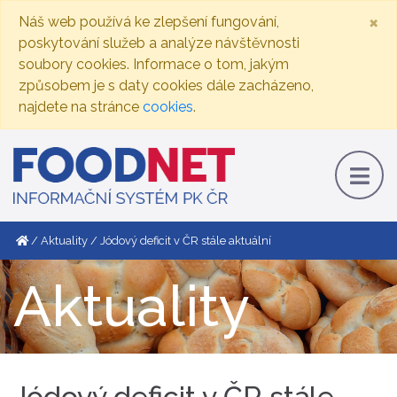
×
Náš web používá ke zlepšení fungování,
poskytování služeb a analýze návštěvnosti
soubory cookies. Informace o tom, jakým
způsobem je s daty cookies dále zacházeno,
najdete na stránce
cookies
.
Aktuality
Jódový deficit v ČR stále aktuální
Aktuality
Jódový deficit v ČR stále