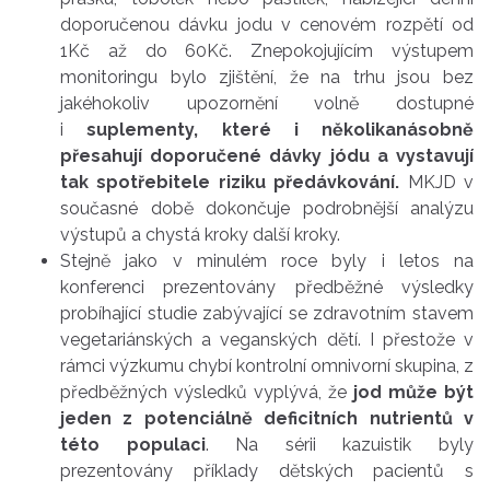
doporučenou dávku jodu v cenovém rozpětí od
1Kč až do 60Kč. Znepokojujícím výstupem
monitoringu bylo zjištění, že na trhu jsou bez
jakéhokoliv upozornění volně dostupné
i
suplementy, které i několikanásobně
přesahují doporučené dávky jódu a vystavují
tak spotřebitele riziku předávkování.
MKJD v
současné době dokončuje podrobnější analýzu
výstupů a chystá kroky další kroky.
Stejně jako v minulém roce byly i letos na
konferenci prezentovány předběžné výsledky
probíhající studie zabývající se zdravotním stavem
vegetariánských a veganských dětí. I přestože v
rámci výzkumu chybí kontrolní omnivorní skupina, z
předběžných výsledků vyplývá, že
jod může být
jeden z potenciálně deficitních nutrientů v
této populaci
. Na sérii kazuistik byly
prezentovány příklady dětských pacientů s