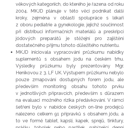
věkových kategoriích, do kterého je řazena od roku
2004. MKJD plánuje v této věci podnikat další
kroky, zejména v oblasti spolupráce s lékaři
z oboru pediatrie a gynekologie, jejichž součinnost
při distribuci informačních materiálů a preskripcí
jódových preparátů je stěžejní pro zajištění
dostatečného příjmu tohoto důležitého nutrientu.
MKJD iniciovala vypracování průzkumu nabídky
suplementů s obsahem jodu na českém trhu.
Výsledky průzkumu byly prezentovány Mgr.
Henikovou z 3. LF UK. Výstupem průzkumu nebylo
pouze zmapování dostupných forem jodu, ale
především monitoring obsahu tohoto prvku
v jednotlivých přípravcích, především s důrazem
na evaluaci možného rizika předávkování. V rámci
šetření bylo v nabídce českých on-line prodejců
nalezeno celkem 91 přípravků s obsahem jódu, a
to ve formě tablet, kapslí, kapek, sprejů, tinktury,
prášku, tobolek nebo pastilek, nabízející denní