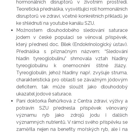
hormonálních disruptorů v životním prostředí.
Teoretická přednáška, vysvětlující roli hormonálních
disruptorů ve zdraví, včetně konkrétních příkladů je
ke shlédnutí na youtube kanálu SZU.
Možnostem dlouhodobého sledování saturace
jodem v české populaci se věnoval příspěvek,
který přednesl doc. Bílek (Endokrinologický ústav).
Přednáška s příznačným názvem: “Sledování
hladin tyreoglobulinu” shrnovala vztah hladiny
tyreoglobulinu k onemocnění štítné žlázy.
Tyreoglobulin, jehož hladiny např. zvyšuje struma,
charakteristická pro oblasti se závažným jódovým
deficitem, tak může sloužit jako dlouhodobý
ukazatel jodové saturace.
Paní doktorka Řehůřková z Centra zdraví, výživy a
potravin SZU přednesla příspěvek věnovaný
významu ryb jako zdrojů jodu i dalších
významných nutrientů. V rámci svého příspěvku se
zaměřila nejen na benefity mořských ryb, ale i na