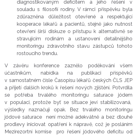
diagnostikovaným deficitem a jeho řešení v
souladu s filosofií rodiny. V rámci příspěvku byla
zdůrazněna důležitost otevřené a respektující
kooperace lékařů a pacientů, stejně jako nutnost
otevření širší diskuze o přístupu k alternativně se
stravujícím rodinám a ustanovení detailnějšího
monitoringu zdravotního stavu zástupců tohoto
rostoucího trendu.
V závěru konference zaznělo poděkování všem
účastníkům, nabídka na publikaci příspěvků
v samostatném čísle Časopisu lékařů českých ČLS JEP
a přijetí dalších kroků k řešení nových zjištění. Potvrdila
se potřeba trvalého monitoringu saturace jódem
v populaci, protože byť se situace jeví stabilizovaná,
výsledky naznačují opak. Bez trvalého monitoringu
jódové saturace není možné adekvátně a bez dlouhé
prodlevy iniciovat opatření k nápravě, což je posláním
Mezirezortní komise pro řešení jódového deficitu od