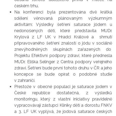
českém trhu.
Na konferenci byla prezentována dvě krátká
sdělení věnovaná plánovaným výzkumným
aktivitám: Výsledky šetření saturace jódem u
nedonošených dětí, které představila MUDr.
Krylová z LF UK v Hradci Králové a shrnutí
připravovaného šetření znalostí o jódu v sociálně
znevýhodněných skupinách zařazených do
Projektu Efektivní podpory zdraví, které přednesla
MUDr. Eliška Selinger z Centra podpory veřejného
zdraví. Šetření bude první tohoto druhu v ČR a jeho
koncepce se bude opírat o podobné studie
v zahraničí.
Přestože v obecné populaci je saturace jodem v
České republice dostatečná, z výsledků
monitoringu, který z vlastní iniciativy pravidelně
vypracovávají zástupci Kliniky dětí a dorostu FNKV
a 3. LF UK vyplývá, že jodová saturace českých