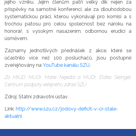
jejího vzniku. Jejím členům patří velký dík nejen za
příspěvky na samotné konferenci, ale za dlouhodobou
systematickou práci, kterou vykonávají pro komisi a s
trochou patosu pro celou společnost bez nároku na
honorář, s vysokým nasazením, odbornou erudicí a
úsměvem.
Záznamy jednotlivých přednášek z akce, které se
účastnilo více než 100 posluchačů, jsou postupně
zveřejňovány na
YouTube kanálu SZÚ
.
Za MKJD: MUDr. Marie Nejedlá a MUDr. Eliška Selinger,
Centrum podpory veřejného zdraví SZÚ
Zdroj: Státní zdravotní ústav
Link:
http://www.szu.cz/jodovy-deficit-v-cr-stale-
aktualni