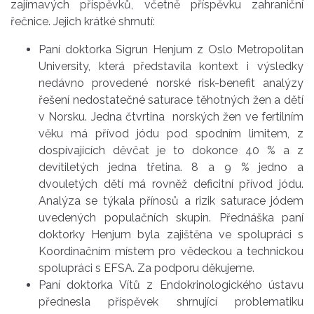
zajímavých příspěvků, včetně příspěvku zahraniční
řečnice. Jejich krátké shrnutí:
Paní doktorka Sigrun Henjum z Oslo Metropolitan
University, která představila kontext i výsledky
nedávno provedené norské risk-benefit analýzy
řešení nedostatečné saturace těhotných žen a dětí
v Norsku. Jedna čtvrtina norských žen ve fertilním
věku má přívod jódu pod spodním limitem, z
dospívajících děvčat je to dokonce 40 % a z
devítiletých jedna třetina. 8 a 9 % jedno a
dvouletých dětí má rovněž deficitní přívod jódu.
Analýza se týkala přínosů a rizik saturace jódem
uvedených populačních skupin. Přednáška paní
doktorky Henjum byla zajištěna ve spolupráci s
Koordinačním místem pro vědeckou a technickou
spolupráci s EFSA. Za podporu děkujeme.
Paní doktorka Vítů z Endokrinologického ústavu
přednesla příspěvek shrnující problematiku