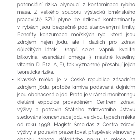
potenciální rizika plynoucí z kontaminace rybího
masa. Z velkého souboru výsledků brněnského
pracoviště SZÚ plyne, že rizikové kontaminanty
v rybách jsou bezpečně pod stanovenými limity.
Benefity konzumace mořských ryb, které jsou
zdrojem nejen jodu, ale i dalších pro zdraví
důležitých látek (např. selen, vápník, kvalitní
bílkovina, esenciální omega 3 mastné kyseliny,
vitamin D, B12, A, E), tak významně přesahují jejich
teoretická rizika.
Kravské mléko je v České republice zásadním
zdrojem jódu, protože krmiva podávaná dojnicím
jsou obohacená o jód. Proto je v rámci monitoringu
dietární expozice prováděném Centrem zdraví,
výživy a potravin Státního zdravotního ústavu
sledována koncentrace jódu ve dvou typech mléka
od roku 1998. Magistr Šmoldas z Centra zdraví,
výživy a potravin prezentoval příspěvek věnovaný
obsahu tohoto důležitého prvku v mléce na