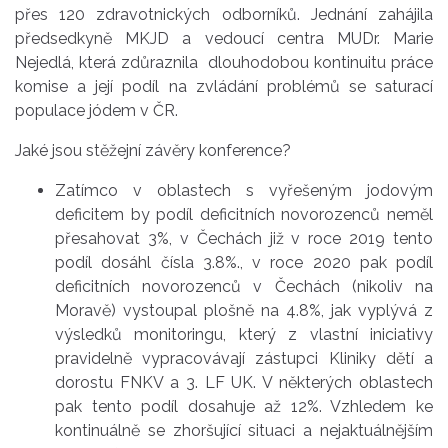
přes 120 zdravotnických odborníků. Jednání zahájila
předsedkyně MKJD a vedoucí centra MUDr. Marie
Nejedlá, která zdůraznila dlouhodobou kontinuitu práce
komise a její podíl na zvládání problémů se saturací
populace jódem v ČR.
Jaké jsou stěžejní závěry konference?
Zatímco v oblastech s vyřešeným jodovým
deficitem by podíl deficitních novorozenců neměl
přesahovat 3%, v Čechách již v roce 2019 tento
podíl dosáhl čísla 3.8%., v roce 2020 pak podíl
deficitních novorozenců v Čechách (nikoliv na
Moravě) vystoupal plošně na 4.8%, jak vyplývá z
výsledků monitoringu, který z vlastní iniciativy
pravidelně vypracovávají zástupci Kliniky dětí a
dorostu FNKV a 3. LF UK. V některých oblastech
pak tento podíl dosahuje až 12%. Vzhledem ke
kontinuálně se zhoršující situaci a nejaktuálnějším