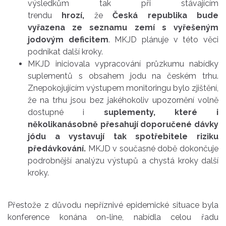
výsledkům tak při stávajícím
trendu
hrozí,
že
Česká republika bude
vyřazena ze seznamu zemí s vyřešeným
jodovým deficitem
. MKJD plánuje v této věci
podnikat další kroky.
MKJD iniciovala vypracování průzkumu nabídky
suplementů s obsahem jodu na českém trhu.
Znepokojujícím výstupem monitoringu bylo zjištění,
že na trhu jsou bez jakéhokoliv upozornění volně
dostupné i
suplementy, které i
několikanásobně přesahují doporučené dávky
jódu a vystavují tak spotřebitele riziku
předávkování.
MKJD v současné době dokončuje
podrobnější analýzu výstupů a chystá kroky další
kroky.
Přestože z důvodu nepříznivé epidemické situace byla
konference konána on-line, nabídla celou řadu