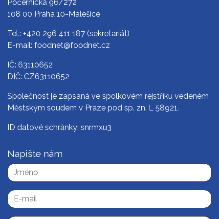
Počernická 96/272
108 00 Praha 10-Malešice
Tel.:
+420 296 411 187
(sekretariát)
E-mail:
foodnet@foodnet.cz
IČ: 63110652
DIČ: CZ63110652
Společnost je zapsaná ve spolkovém rejstříku vedeném
Městským soudem v Praze pod sp. zn. L 58921.
ID datové schránky: snrmxu3
Napište nám