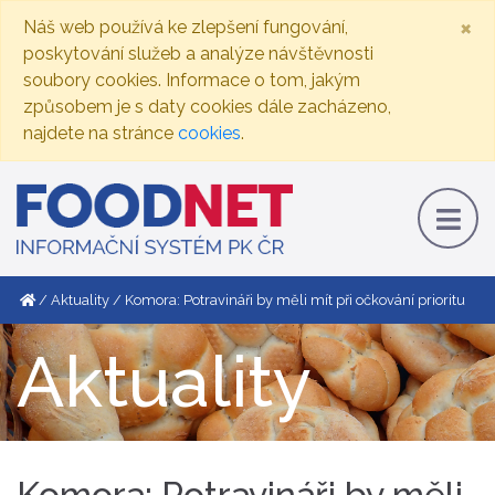
×
Náš web používá ke zlepšení fungování,
poskytování služeb a analýze návštěvnosti
soubory cookies. Informace o tom, jakým
způsobem je s daty cookies dále zacházeno,
najdete na stránce
cookies
.
Aktuality
Komora: Potravináři by měli mít při očkování prioritu
Aktuality
Komora: Potravináři by měli