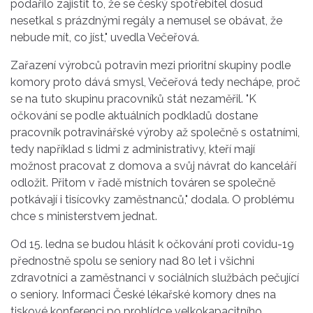
podařilo zajistit to, že se český spotřebitel dosud
nesetkal s prázdnými regály a nemusel se obávat, že
nebude mít, co jíst," uvedla Večeřová.
Zařazení výrobců potravin mezi prioritní skupiny podle
komory proto dává smysl, Večeřová tedy nechápe, proč
se na tuto skupinu pracovníků stát nezaměřil. "K
očkování se podle aktuálních podkladů dostane
pracovník potravinářské výroby až společně s ostatními,
tedy například s lidmi z administrativy, kteří mají
možnost pracovat z domova a svůj návrat do kanceláří
odložit. Přitom v řadě místních továren se společně
potkávají i tisícovky zaměstnanců," dodala. O problému
chce s ministerstvem jednat.
Od 15. ledna se budou hlásit k očkování proti covidu-19
přednostně spolu se seniory nad 80 let i všichni
zdravotníci a zaměstnanci v sociálních službách pečující
o seniory. Informaci České lékařské komory dnes na
tiskové konferenci po prohlídce velkokapacitního