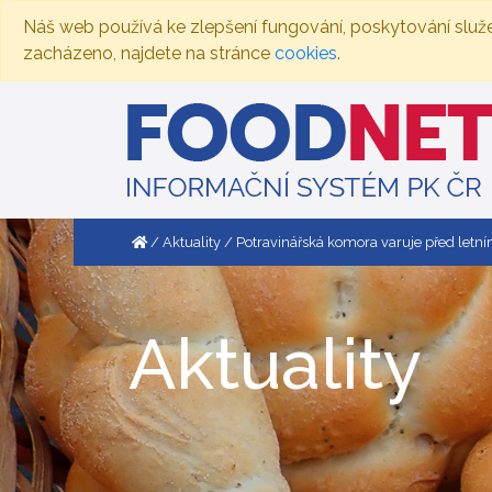
Náš web používá ke zlepšení fungování, poskytování služ
zacházeno, najdete na stránce
cookies
.
Aktuality
Potravinářská komora varuje před letn
Aktuality