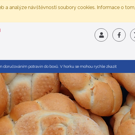
eb a analýze návštěvnosti soubory cookies. Informace o tom
ím doručováním potravin do boxů. V horku se mohou rychle zkazit