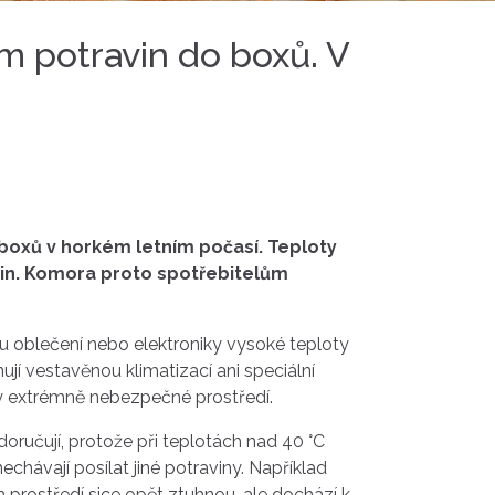
m potravin do boxů. V
boxů v horkém letním počasí. Teploty
vin. Komora proto spotřebitelům
 oblečení nebo elektroniky vysoké teploty
jí vestavěnou klimatizací ani speciální
ny extrémně nebezpečné prostředí.
ručují, protože při teplotách nad 40 °C
chávají posílat jiné potraviny. Například
m prostředí sice opět ztuhnou, ale dochází k