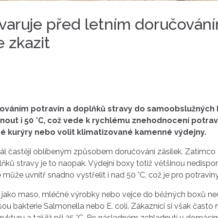
varuje před letním doručování
 zkazit
ováním potravin a doplňků stravy do samoobslužných 
out i 50 °C, což vede k rychlému znehodnocení potra
ané kurýry nebo volit klimatizované kamenné výdejny.
ál častěji oblíbeným způsobem doručování zásilek. Zatímco u
ků stravy je to naopak. Výdejní boxy totiž většinou nedisponu
může uvnitř snadno vystřelit i nad 50 °C, což je pro potravi
í jako maso, mléčné výrobky nebo vejce do běžných boxů nedo
u bakterie Salmonella nebo E. coli. Zákazníci si však často ne
rukturu a tají již při 25 °C. Po následném zchladnutí v domácí