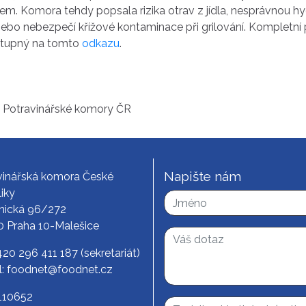
em. Komora tehdy popsala rizika otrav z jídla, nesprávnou h
 nebo nebezpečí křížové kontaminace při grilování. Kompletn
ostupný na tomto
odkazu
.
í Potravinářské komory ČR
Napište nám
vinářská komora České
iky
nická 96/272
0 Praha 10-Malešice
420 296 411 187
(sekretariát)
l:
foodnet@foodnet.cz
3110652