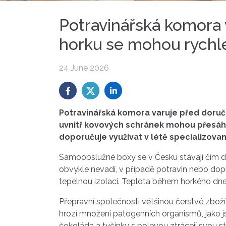
Potravinářská komora 
horku se mohou rychle
24 June 2026
Potravinářská komora varuje před doruč
uvnitř kovových schránek mohou přesáhn
doporučuje využívat v létě specializov
Samoobslužné boxy se v Česku stávají čím d
obvykle nevadí, v případě potravin nebo doplň
tepelnou izolací. Teplota během horkého dne 
Přepravní společnosti většinou čerstvé zbož
hrozí množení patogenních organismů, jako jso
čokoláda a tyčinky s polevou ztrácejí svou st