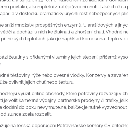
u povlaku, a kompletní ztrátě původní chuti. Také chléb a pe
paří a v důsledku dramaticky urychlí růst nebezpečných plís
du se sníží množství prospěšných enzymů. U arašídových a jin
vědčí a dochází u nich ke žluknutí a zhoršení chuti. Vhodné 
ři nízkých teplotách, jako je například kombucha. Teplo v box
zi želatiny s přidanými vitamíny jejich slepení, přičemž vysok
.
é těstoviny, rýže nebo ovesné vločky. Konzervy a zavařeniny
ovlivnit jejich chuť nebo texturu.
odnější využít online obchody, které potraviny rozvážejí v ch
je volit kamenné výdejny, partnerské prodejny či trafiky, jeli
 je dodání do boxu nevyhnutelné, balíček je nutné vyzvednou
 od slunce zcela rozpálit.
azuje na loňská doporučení Potravinářské komory ČR ohledn