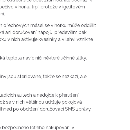
čivo v horku trpí, protože v igelitovém
ní.
ých ořechových másel se v horku může oddělit
není ani doručování nápojů, především pak
u v nich aktivuje kvasinky a v lahvi vznikne
á teplota navíc ničí některé účinné látky,
 jsou sterilované, takže se nezkazí, ale
ladicích autech a nedojde k přerušení
kož se v nich většinou udržuje pokojová
t ihned po obdržení doručovací SMS zprávy,
ě bezpečného letního nakupování v