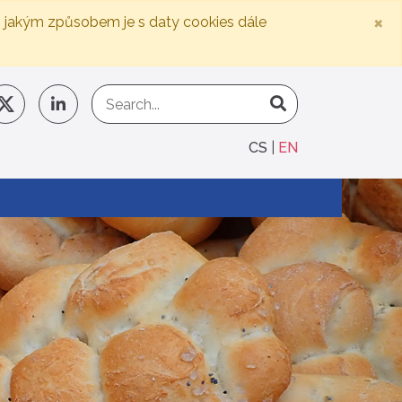
×
, jakým způsobem je s daty cookies dále
CS
EN