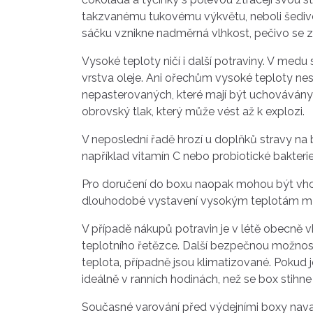
takzvanému tukovému výkvětu, neboli šedivém
sáčku vznikne nadměrná vlhkost, pečivo se za
Vysoké teploty ničí i další potraviny. V me
vrstva oleje. Ani ořechům vysoké teploty nes
nepasterovaných, které mají být uchovávány p
obrovský tlak, který může vést až k explozi.
V neposlední řadě hrozí u doplňků stravy na bá
například vitamín C nebo probiotické bakterie
Pro doručení do boxu naopak mohou být vhodn
dlouhodobé vystavení vysokým teplotám může 
V případě nákupů potravin je v létě obecně vh
teplotního řetězce. Další bezpečnou možností 
teplota, případně jsou klimatizované. Pokud
ideálně v ranních hodinách, než se box stihne
Současné varování před výdejními boxy nav