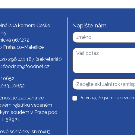
Napište nám
vinářská komora České
iky
nická 96/272
0 Praha 10-Malešice
420 296 411 187
(sekretariát)
l:
foodnet@foodnet.cz
3110652
CZ63110652
čnost je zapsaná ve
Potvrzuji, že jsem se seznám
vém rejstříku vedeném
ským soudem v Praze pod
. L 58921.
tové schránky: snrmxu3