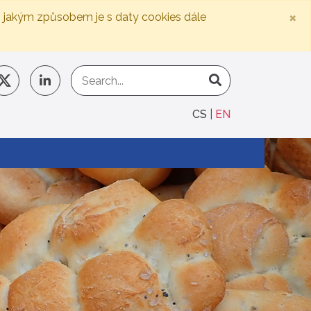
×
, jakým způsobem je s daty cookies dále
CS
EN