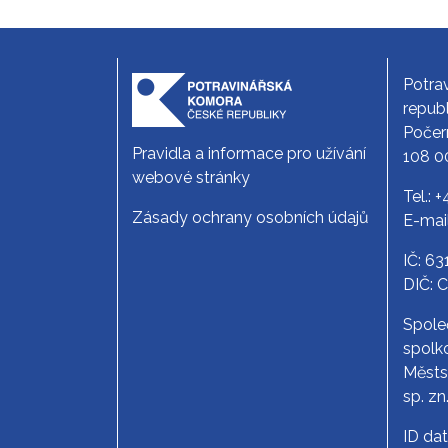
Potra
republ
Počer
Pravidla a informace pro užívání
108 0
webové stránky
Tel.:
+
Zásady ochrany osobních údajů
E-mai
IČ: 6
DIČ: 
Spole
spolko
Měst
sp. zn
ID da