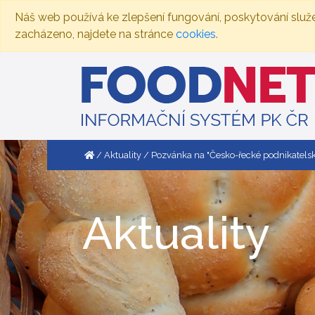
Náš web používá ke zlepšení fungování, poskytování služ
zacházeno, najdete na stránce
cookies
.
Aktuality
Pozvánka na "Česko-řecké podnikatels
Aktuality