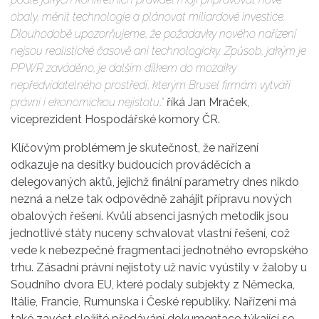
obaly, měnit technologie a plánovat miliardové investice.
Dlouhodobě upozorňujeme, že požadavky nového nařízení
nejsou realistické časově ani technologicky. Způsob, jakým je
PPWR zaváděno, je dalším dílkem do mozaiky
nepředvídatelného prostředí, kterým Brusel firmám vytváří
právní i ekonomickou nejistotu,“
říká Jan Mraček,
viceprezident Hospodářské komory ČR.
Klíčovým problémem je skutečnost, že nařízení
odkazuje na desítky budoucích prováděcích a
delegovaných aktů, jejichž finální parametry dnes nikdo
nezná a nelze tak odpovědně zahájit přípravu nových
obalových řešení. Kvůli absenci jasných metodik jsou
jednotlivé státy nuceny schvalovat vlastní řešení, což
vede k nebezpečné fragmentaci jednotného evropského
trhu. Zásadní právní nejistoty už navíc vyústily v žaloby u
Soudního dvora EU, které podaly subjekty z Německa,
Itálie, Francie, Rumunska i České republiky. Nařízení má
také zavést složité předávání dokumentace týkající se