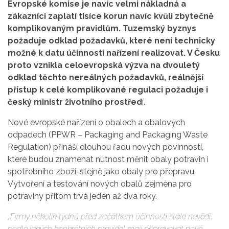
Evropské komise je navíc velmi nákladná a
zákazníci zaplatí tisíce korun navíc kvůli zbytečně
komplikovaným pravidlům. Tuzemský byznys
požaduje odklad požadavků, které není technicky
možné k datu účinnosti nařízení realizovat. V Česku
proto vznikla celoevropská výzva na dvouletý
odklad těchto nereálných požadavků, reálnější
přístup k celé komplikované regulaci požaduje i
český ministr životního prostřed
í.
Nové evropské nařízení o obalech a obalových
odpadech (PPWR – Packaging and Packaging Waste
Regulation) přináší dlouhou řadu nových povinností,
které budou znamenat nutnost měnit obaly potravin i
spotřebního zboží, stejně jako obaly pro přepravu.
Vytvoření a testování nových obalů zejména pro
potraviny přitom trvá jeden až dva roky.
„Firmy několik týdnů před začátkem účinnosti stále nevědí,
podle jakých konkrétních pravidel mají připravovat nové