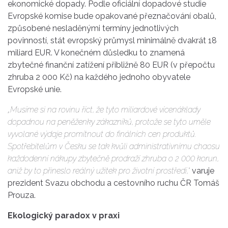
ekonomické dopady. Podle oficiální dopadové studie
Evropské komise bude opakované přeznačování obalů,
způsobené nesladěnými termíny jednotlivých
povinností, stát evropský průmysl minimálně dvakrát 18
miliard EUR. V konečném důsledku to znamená
zbytečné finanční zatížení přibližně 80 EUR (v přepočtu
zhruba 2 000 Kč) na každého jednoho obyvatele
Evropské unie.
„Musíme si na rovinu říct, že tyto miliardové vícenáklady
dopadnou na peněženky zákazníků, protože se tyto uměle
vyvolané výdaje promítnout do finálních cen produktů.
Spotřebitelům v Česku se tak kvůli administrativnímu chaosu
každodenní nákupy zbytečně prodraží zhruba o 2 000 korun,
aniž by to přineslo reálný užitek pro životní prostředí,“
varuje
prezident Svazu obchodu a cestovního ruchu ČR Tomáš
Prouza.
Ekologický paradox v praxi