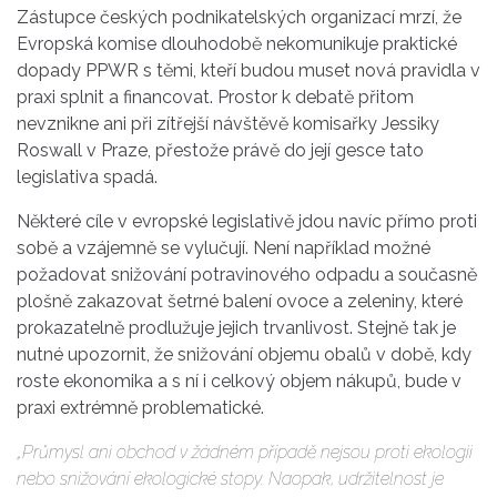
Zástupce českých podnikatelských organizací mrzí, že
Evropská komise dlouhodobě nekomunikuje praktické
dopady PPWR s těmi, kteří budou muset nová pravidla v
praxi splnit a financovat. Prostor k debatě přitom
nevznikne ani při zítřejší návštěvě komisařky Jessiky
Roswall v Praze, přestože právě do její gesce tato
legislativa spadá.
Některé cíle v evropské legislativě jdou navíc přímo proti
sobě a vzájemně se vylučují. Není například možné
požadovat snižování potravinového odpadu a současně
plošně zakazovat šetrné balení ovoce a zeleniny, které
prokazatelně prodlužuje jejich trvanlivost. Stejně tak je
nutné upozornit, že snižování objemu obalů v době, kdy
roste ekonomika a s ní i celkový objem nákupů, bude v
praxi extrémně problematické.
„Průmysl ani obchod v žádném případě nejsou proti ekologii
nebo snižování ekologické stopy. Naopak, udržitelnost je