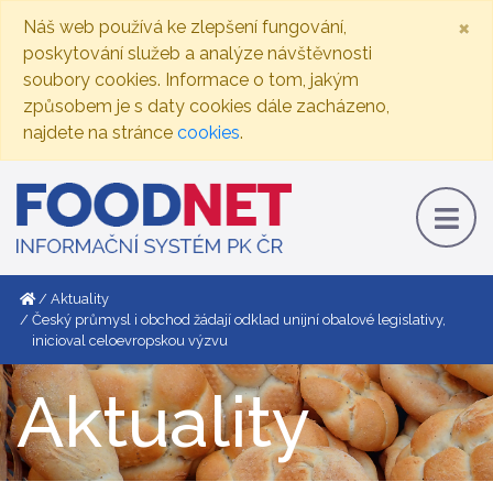
×
Náš web používá ke zlepšení fungování,
poskytování služeb a analýze návštěvnosti
soubory cookies. Informace o tom, jakým
způsobem je s daty cookies dále zacházeno,
najdete na stránce
cookies
.
Aktuality
Český průmysl i obchod žádají odklad unijní obalové legislativy,
inicioval celoevropskou výzvu
Aktuality