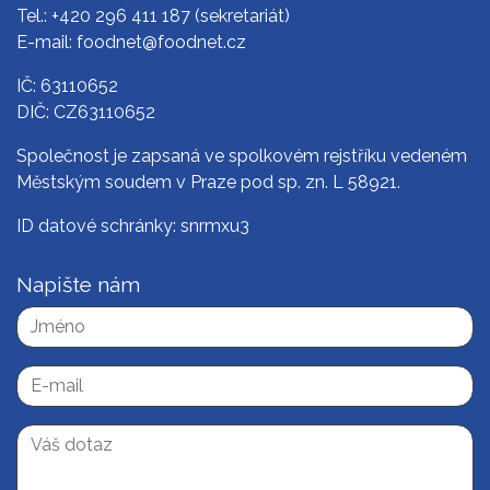
Tel.:
+420 296 411 187
(sekretariát)
E-mail:
foodnet@foodnet.cz
IČ: 63110652
DIČ: CZ63110652
Společnost je zapsaná ve spolkovém rejstříku vedeném
Městským soudem v Praze pod sp. zn. L 58921.
ID datové schránky: snrmxu3
Napište nám