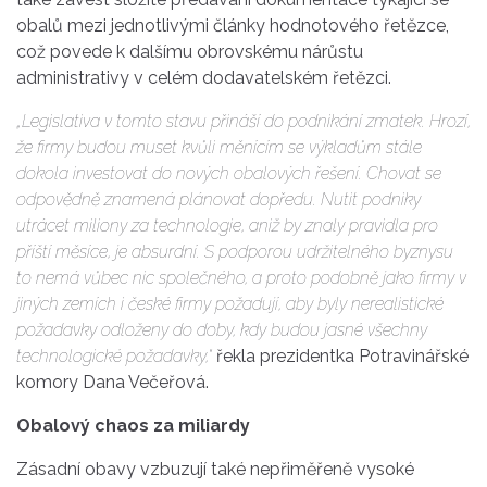
obalů mezi jednotlivými články hodnotového řetězce,
což povede k dalšímu obrovskému nárůstu
administrativy v celém dodavatelském řetězci.
„Legislativa v tomto stavu přináší do podnikání zmatek. Hrozí,
že firmy budou muset kvůli měnícím se výkladům stále
dokola investovat do nových obalových řešení. Chovat se
odpovědně znamená plánovat dopředu. Nutit podniky
utrácet miliony za technologie, aniž by znaly pravidla pro
příští měsíce, je absurdní. S podporou udržitelného byznysu
to nemá vůbec nic společného, a proto podobně jako firmy v
jiných zemích i české firmy požadují, aby byly nerealistické
požadavky odloženy do doby, kdy budou jasné všechny
technologické požadavky,“
řekla prezidentka Potravinářské
komory Dana Večeřová.
Obalový chaos za miliardy
Zásadní obavy vzbuzují také nepřiměřeně vysoké