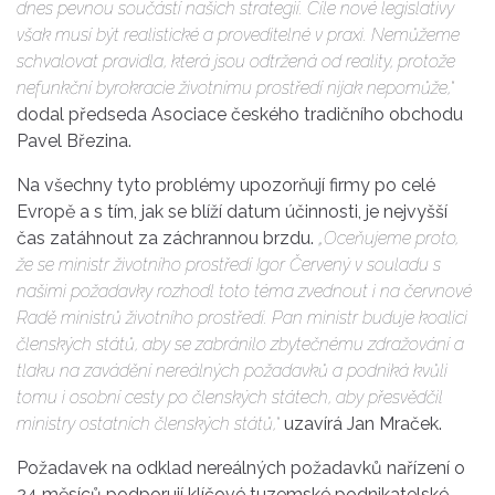
dnes pevnou součástí našich strategií. Cíle nové legislativy
však musí být realistické a proveditelné v praxi. Nemůžeme
schvalovat pravidla, která jsou odtržená od reality, protože
nefunkční byrokracie životnímu prostředí nijak nepomůže,“
dodal předseda Asociace českého tradičního obchodu
Pavel Březina.
Na všechny tyto problémy upozorňují firmy po celé
Evropě a s tím, jak se blíží datum účinnosti, je nejvyšší
čas zatáhnout za záchrannou brzdu.
„Oceňujeme proto,
že se ministr životního prostředí Igor Červený v souladu s
našimi požadavky rozhodl toto téma zvednout i na červnové
Radě ministrů životního prostředí. Pan ministr buduje koalici
členských států, aby se zabránilo zbytečnému zdražování a
tlaku na zavádění nereálných požadavků a podniká kvůli
tomu i osobní cesty po členských státech, aby přesvědčil
ministry ostatních členských států,“
uzavírá Jan Mraček.
Požadavek na odklad nereálných požadavků nařízení o
24 měsíců podporují klíčové tuzemské podnikatelské