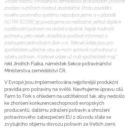
„Podle názoru Ministerstva zemědělství je dosavadní povinné
značení nutričních hodnot dostatečné. Proto zavádění
nového povinného systému nepodporujeme, a v případě
NUTRI-SCORE jej považujeme za nešťastné, jelikož dojde k
rozdělování potravin na dobré a špatné. Nejde hodnotit
potravinu jako celek, důležité je podávat informaci o
zastoupení jednotlivých živin v ní. Takové údaje jsou pro
spotřebitele užitečné, aby se mohl správně rozhodnout o
výběru potravin. A takové údaje už naši spotřebitelé mají,“
řekl Jindřich Fialka, náměstek Sekce potravinářství
Ministerstva zemědělství ČR.
V Evropě jsou implementována nejpřísnější produkční
pravidla pro potraviny na světě. Navrhujeme úpravu cílů
Farm to Fork s ohledem na udržitelnost tak, aby nedošlo
ke zhoršení konkurenceschopnosti evropských
producentů, dalšímu zdražení potravin a ohrožení
potravinového zabezpečení EU z důvodu stále se
zvyšujícího objemu dovozu potravin ze třetích zemí.