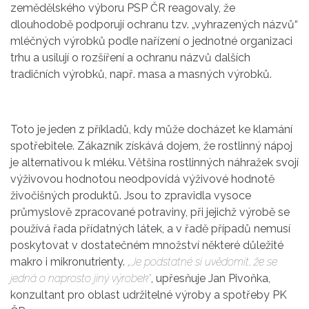
zemědělského výboru PSP ČR reagovaly, že
dlouhodobě podporují ochranu tzv. „vyhrazených názvů“
mléčných výrobků podle nařízení o jednotné organizaci
trhu a usilují o rozšíření a ochranu názvů dalších
tradičních výrobků, např. masa a masných výrobků.
Toto je jeden z příkladů, kdy může docházet ke klamání
spotřebitele. Zákazník získává dojem, že rostlinný nápoj
je alternativou k mléku. Většina rostlinných náhražek svojí
výživovou hodnotou neodpovídá výživové hodnotě
živočišných produktů. Jsou to zpravidla vysoce
průmyslově zpracované potraviny, při jejichž výrobě se
používá řada přídatných látek, a v řadě případů nemusí
poskytovat v dostatečném množství některé důležité
makro i mikronutrienty.
„Je podstatné si uvědomit, že se
jedná o naprosto jiný výrobek“
, upřesňuje Jan Pivoňka,
konzultant pro oblast udržitelné výroby a spotřeby PK