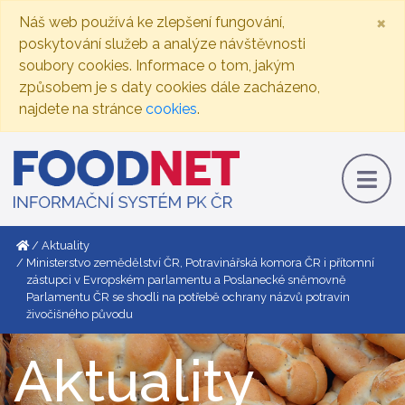
×
Náš web používá ke zlepšení fungování,
poskytování služeb a analýze návštěvnosti
soubory cookies. Informace o tom, jakým
způsobem je s daty cookies dále zacházeno,
najdete na stránce
cookies
.
Aktuality
Ministerstvo zemědělství ČR, Potravinářská komora ČR i přítomní
zástupci v Evropském parlamentu a Poslanecké sněmovně
Parlamentu ČR se shodli na potřebě ochrany názvů potravin
živočišného původu
Aktuality