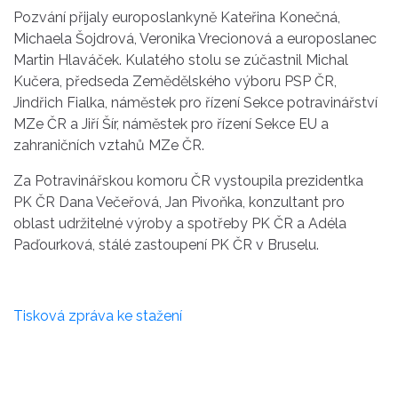
Pozvání přijaly europoslankyně Kateřina Konečná,
Michaela Šojdrová, Veronika Vrecionová a europoslanec
Martin Hlaváček. Kulatého stolu se zúčastnil Michal
Kučera, předseda Zemědělského výboru PSP ČR,
Jindřich Fialka, náměstek pro řízení Sekce potravinářství
MZe ČR a Jiří Šír, náměstek pro řízení Sekce EU a
zahraničních vztahů MZe ČR.
Za Potravinářskou komoru ČR vystoupila prezidentka
PK ČR Dana Večeřová, Jan Pivoňka, konzultant pro
oblast udržitelné výroby a spotřeby PK ČR a Adéla
Paďourková, stálé zastoupení PK ČR v Bruselu.
Tisková zpráva ke stažení