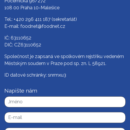
Počernická 96/272
108 00 Praha 10-Malešice
Tel.:
+420 296 411 187
(sekretariát)
E-mail:
foodnet@foodnet.cz
IČ: 63110652
DIČ: CZ63110652
Společnost je zapsaná ve spolkovém rejstříku vedeném
Městským soudem v Praze pod sp. zn. L 58921.
ID datové schránky: snrmxu3
Napište nám