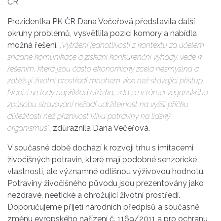
ČR.
Prezidentka PK ČR Dana Večeřová představila další
okruhy problémů, vysvětlila pozici komory a nabídla
možná řešení.
„Vytržení jednotlivostí z kontextu za účelem
snadné komunikace a získání konkurenční výhody, vede k
řešením, která jsou často ekonomicky zcela nesmyslná a
zatěžují životní prostředí mnohem více než stávající přístup.
Nabízí se tedy například otázka, zda se v rámci veganského
způsobu stravování neřadí udržitelnost na vyšší příčku
důležitosti než příznivost vlivu potraviny na lidský
organismus“
, zdůraznila Dana Večeřová.
V současné době dochází k rozvoji trhu s imitacemi
živočišných potravin, které mají podobné senzorické
vlastnosti, ale významně odlišnou výživovou hodnotu.
Potraviny živočišného původu jsou prezentovány jako
nezdravé, neetické a ohrožující životní prostředí.
Doporučujeme přijetí národních předpisů a současně
změnu evropského nařízení č. 1169/2011 a pro ochranu